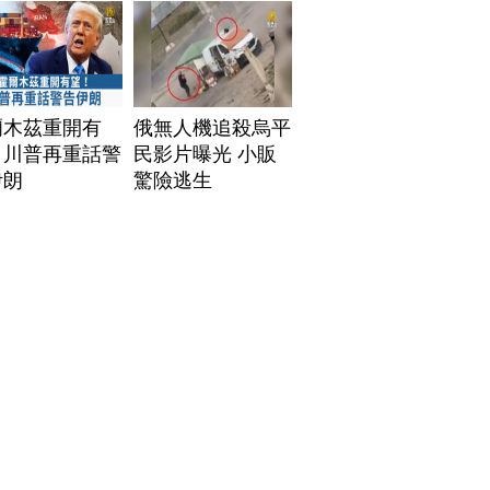
爾木茲重開有
俄無人機追殺烏平
！川普再重話警
民影片曝光 小販
伊朗
驚險逃生