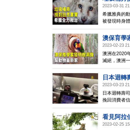
2023-03-31 21
希臘雅典的
被發現時身
有可能是非
的問題。
澳保育學
2023-02-23 21
澳洲在202
滅絕，澳洲
一個的巢箱
面。
日本迴轉
2023-03-23 21
日本迴轉壽
挽回消費者
司店選擇保
惡作劇再次
看見阿拉
2023-02-25 15