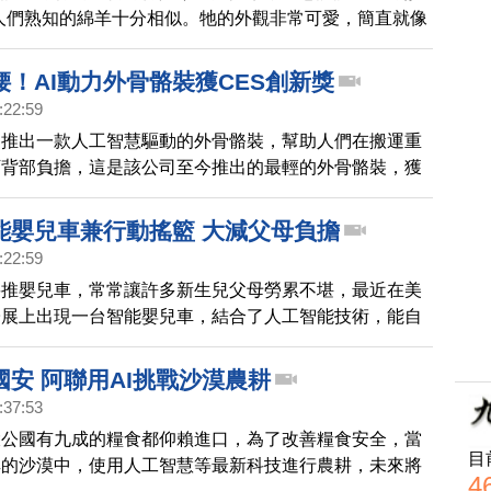
人們熟知的綿羊十分相似。牠的外觀非常可愛，簡直就像
會出現的角色。
腰！AI動力外骨骼裝獲CES創新獎
:22:59
司推出一款人工智慧驅動的外骨骼裝，幫助人們在搬運重
下背部負擔，這是該公司至今推出的最輕的外骨骼裝，獲
性電子展穿戴技術類最佳創新獎。
能嬰兒車兼行動搖籃 大減父母負擔
:22:59
要推嬰兒車，常常讓許多新生兒父母勞累不堪，最近在美
子展上出現一台智能嬰兒車，結合了人工智能技術，能自
配父母的步伐停止，遇到上坡路段還能不費力的移動重
寶出門的好拍檔。
安 阿聯用AI挑戰沙漠農耕
:37:53
大公國有九成的糧食都仰賴進口，為了改善糧食安全，當
目
旱的沙漠中，使用人工智慧等最新科技進行農耕，未來將
4