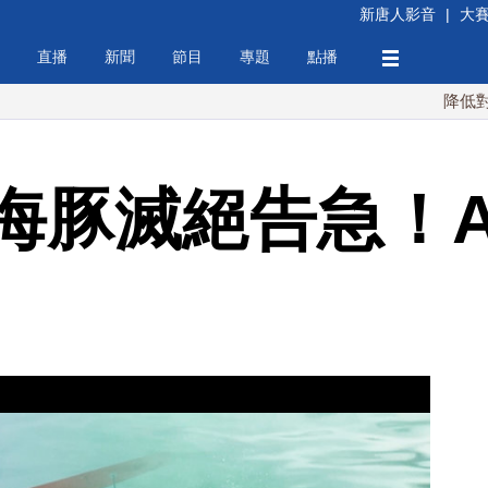
新唐人影音
|
大
直播
新聞
節目
專題
點播
降低對中稀土依
海豚滅絕告急！A