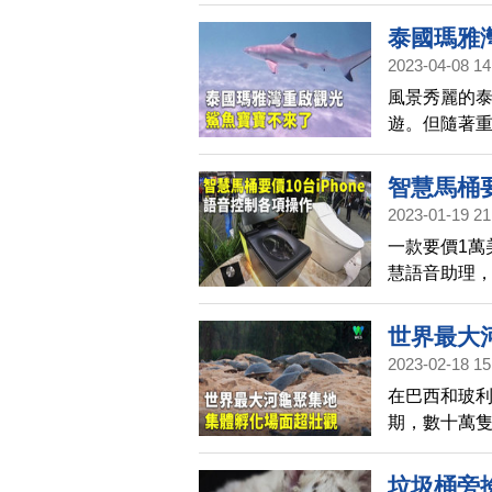
逐步擴大規
泰國瑪雅
2023-04-08 14
風景秀麗的泰
遊。但隨著
祭出人數管
智慧馬桶要
2023-01-19 21
一款要價1萬
慧語音助理
在拉斯維加斯
世界最大
2023-02-18 15
在巴西和玻
期，數十萬
人。多個國
大的淡水龜
垃圾桶旁