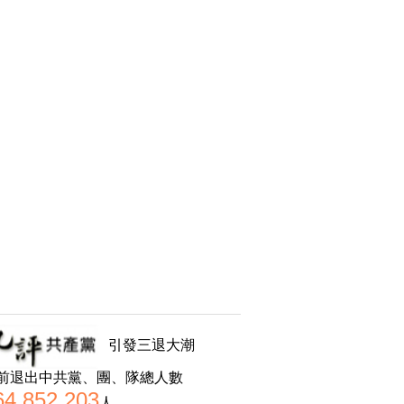
引發三退大潮
前退出中共黨、團、隊總人數
64,852,203
人