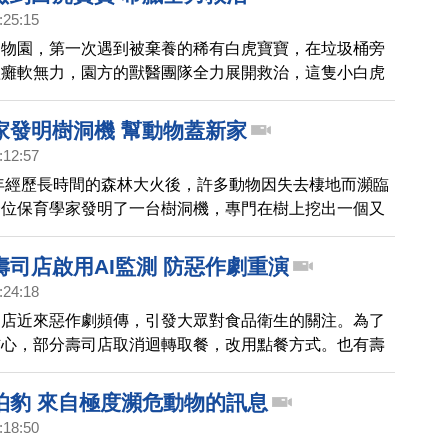
:25:15
動物園，第一次遇到被棄養的稀有白虎寶寶，在垃圾桶旁
體癱軟無力，園方的獸醫團隊全力展開救治，這隻小白虎
法入境的野生動物，也再次反應出野生動物非法走私貿易
家發明樹洞機 幫動物蓋新家
:12:57
0年經歷長時間的森林大火後，許多動物因失去棲地而瀕臨
一位保育學家發明了一台樹洞機，專門在樹上挖出一個又
，幫動物蓋了上千個新房，還拍到許多動物入住的可愛畫
壽司店啟用AI監測 防惡作劇重演
:24:18
司店近來惡作劇頻傳，引發大眾對食品衛生的關注。為了
信心，部分壽司店取消迴轉取餐，改用點餐方式。也有壽
留迴轉特色，並啟用人工智慧系統，監測異常行為，防止
出現。
伯豹 來自極度瀕危動物的訊息
:18:50