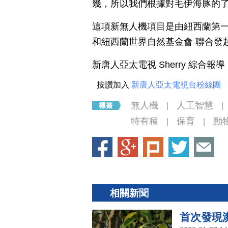
幾，所以我們根據對毛伊海豚的
這項新無人機項目是由紐西蘭第一產業
和紐西蘭世界自然基金會 聯合發
新唐人亞太電視 Sherry 綜合報導
按讚加入
新唐人亞太電視台粉絲團
無人機
人工智慧
|
|
特有種
保育
動
|
|
相關新聞
首次發現