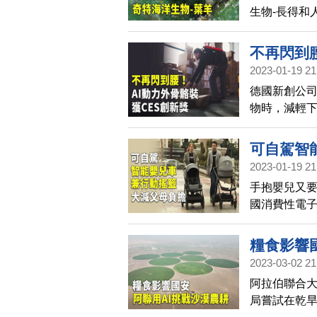
生物-長得和
卡通漫畫裡
不再閃到
2023-01-19 21
德國新創公
物時，減輕
得今年消費
可自駕智
2023-01-19 21
手抱嬰兒又
國消費性電
動前進跟搭
物，是帶寶
糧食影響國
2023-03-02 21
阿拉伯聯合
局嘗試在乾