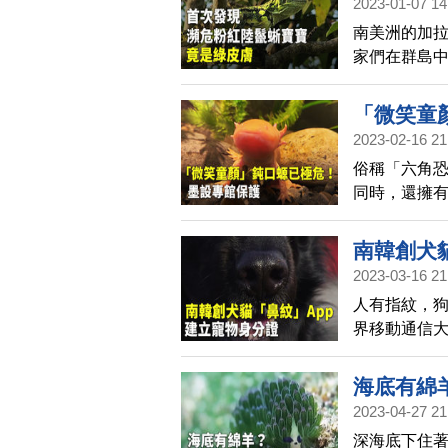
2023-01-07 14
南美洲的加
家們在群島
寶寶，因為
好消息。
「微笑童
2023-02-16 21
俗稱「六角
同時，還擁
壞，使其極
南韓創犬
2023-03-16 21
人有指紋，
界移動通信大
用每隻寵物
甚走丟，就能
海底有綿
2023-04-27 21
深海底下住