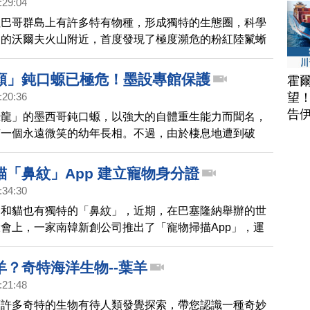
:29:04
拉巴哥群島上有許多特有物種，形成獨特的生態圈，科學
中的沃爾夫火山附近，首度發現了極度瀕危的粉紅陸鬣蜥
全世界只剩下兩百多隻，新生命的誕生就是這個物種的大
顏」鈍口螈已極危！墨設專館保護
霍
望
:20:36
告
恐龍」的墨西哥鈍口螈，以強大的自體重生能力而聞名，
有一個永遠微笑的幼年長相。不過，由於棲息地遭到破
度瀕危，墨西哥動物園特地設置專館保護。
貓「鼻紋」App 建立寵物身分證
:34:30
狗和貓也有獨特的「鼻紋」，近期，在巴塞隆納舉辦的世
會上，一家南韓新創公司推出了「寵物掃描App」，運
特殊的鼻紋，建立專屬身份證，登錄主人資訊，當寵物不
快速找回，根據統計，其辨識準確率高達百分之99%。
羊？奇特海洋生物--葉羊
:21:48
著許多奇特的生物有待人類發覺探索，帶您認識一種奇妙