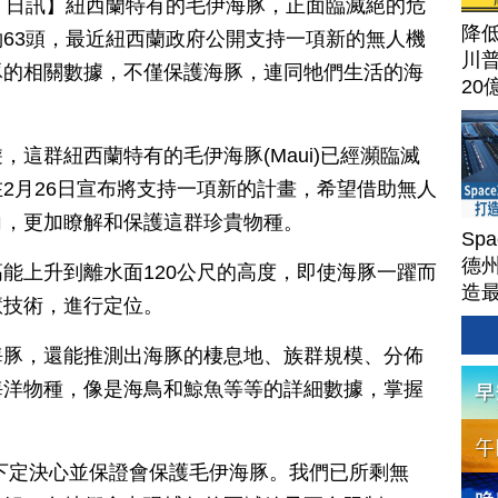
月 12 日訊】紐西蘭特有的毛伊海豚，正面臨滅絕的危
降
63頭，最近紐西蘭政府公開支持一項新的無人機
川
豚的相關數據，不僅保護海豚，連同牠們生活的海
20
這群紐西蘭特有的毛伊海豚(Maui)已經瀕臨滅
2月26日宣布將支持一項新的計畫，希望借助無人
向，更加瞭解和保護這群珍貴物種。
Sp
德州
能上升到離水面120公尺的高度，即使海豚一躍而
造
慧技術，進行定位。
Ter
海豚，還能推測出海豚的棲息地、族群規模、分佈
海洋物種，像是海鳥和鯨魚等等的詳細數據，掌握
下定決心並保證會保護毛伊海豚。我們已所剩無