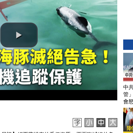
中
管」
會