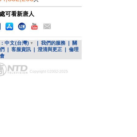
處可看新唐人
：
中文(台灣)
|
我們的服務
|
關
們
|
客服資訊
|
澄清與更正
|
倫理
會
Copyright ©2002-2025