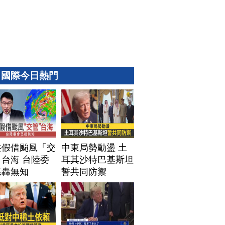
國際今日熱門
共假借颱風「交
中東局勢動盪 土
台海 台陸委
耳其沙特巴基斯坦
怒轟無知
誓共同防禦