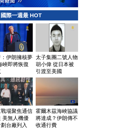
國際一週最 HOT
普：伊朗擁核夢
太子集團二號人物
海峽即將恢復
胡小偉 從日本被
航
引渡至美國
來戰場聚焦通信
霍爾木茲海峽協議
 美無人機優
將達成？伊朗傳不
計劃台廠列入
收通行費