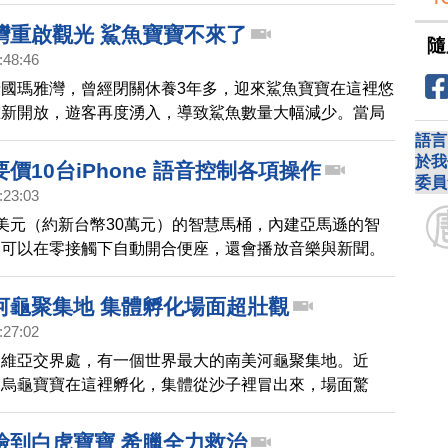
模。
灣重啟觀光 鯊魚寶寶不來了
隨
:48:46
國瑪雅灣，曾經閉關休養3年多，迎來鯊魚寶寶在這裡悠
重新開放，遊客再度湧入，導致鯊魚數量大幅減少。當局
制等措施，希望在觀光收入和生態保護之間，取得平衡。
語言
於我
價10台iPhone 語音控制各項操作
委員
:23:03
美元（約新台幣30萬元）的智慧馬桶，內建亞馬遜的智
，可以在零接觸下自動開合便座，還會播放音樂與新聞。
的消費電子大展（CES） 發表，立刻引起話題。
河龜聚集地 集體孵化場面超壯觀
:27:02
利維亞交界處，有一個世界最大的南美河龜聚集地。近
隻烏龜寶寶在這裡孵化，集體從沙子裡冒出來，場面驚
家正計畫合作，在此處建立保護區，保護這個拉丁美洲最
。
撿到白虎寶寶 希臘全力救治