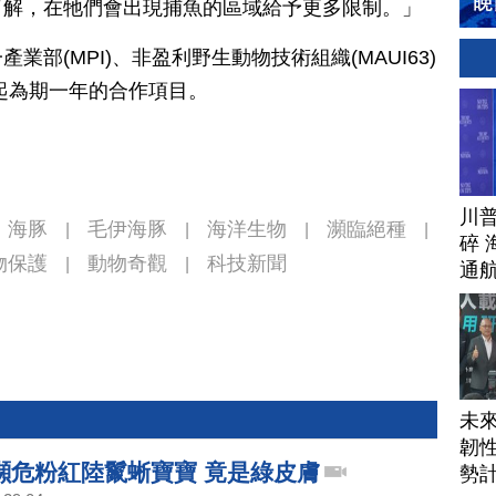
了解，在牠們會出現捕魚的區域給予更多限制。」
部(MPI)、非盈利野生動物技術組織(MAUI63)
起為期一年的合作項目。
川
海豚
毛伊海豚
海洋生物
瀕臨絕種
|
|
|
|
碎 
物保護
動物奇觀
科技新聞
|
|
通
未
韌性
瀕危粉紅陸鬣蜥寶寶 竟是綠皮膚
勢