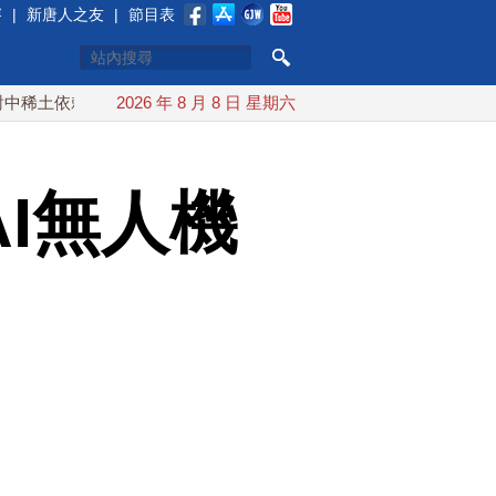
賽
|
新唐人之友
|
節目表
賴 川普宣布礦業投資20億美元
2026 年 8 月 8 日 星期六
中東局勢動盪 土耳其沙特巴
I無人機