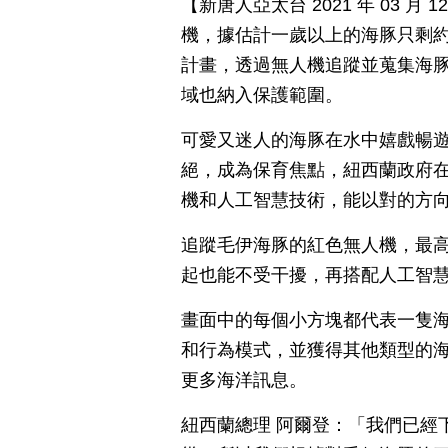
【新唐人亞太台 2021 年 03 
機，據估計一歲以上的海豚只剩約
計畫，透過無人機追蹤並蒐集海
域也納入保護範圍。
可愛又迷人的海豚在水中嬉戲暢遊，
絕，成為保育焦點，紐西蘭政府在
機和人工智慧技術，能以對的方
追蹤毛伊海豚的紅色無人機，最高
起也能不受干擾，再搭配人工智
畫面中的每個小方塊都代表一隻
和行為模式，並獲得其他類型的
更多海洋訊息。
紐西蘭總理 阿爾登：「我們已經