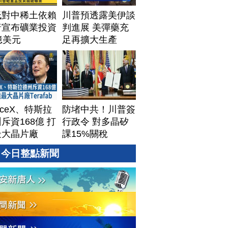
低對中稀土依賴
川普預透露美伊談
普宣布礦業投資
判進展 美彈藥充
億美元
足再擴大生產
aceX、特斯拉
防堵中共！川普簽
斥資168億 打
行政令 對多晶矽
最大晶片廠
課15%關稅
afab
今日整點新聞