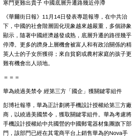
寒門更難出貴子 中國底層升遷路幾近停滯
《華爾街日報》11月14日發表專題報導，在中共治
下，中國的社會階層固化現象越來越嚴重，多個跡象
顯示，隨著中國經濟越發成熟，底層升遷的路徑幾乎
停滯。更多的躋身上層機會被富人和有政治關係的精
英人士的子女所獲得；來自貧窮或農村家庭的孩子更
難有機會出人頭地。
＝＝＝
華為繞過美禁令 經第三方「國企」獲關鍵零組件
彭博社報導，華為正計劃將手機設計授權給第三方廠
商，以繞過美國禁令，獲取關鍵零組件。華為考慮將
手機設計授權給中共國營的中國郵電器材集團旗下部
門，該部門已經在其電商平台上銷售華為的Nova手