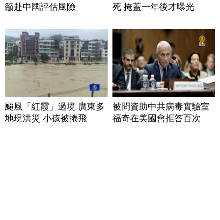
籲赴中國評估風險
死 掩蓋一年後才曝光
颱風「紅霞」過境 廣東多
被問資助中共病毒實驗室
地現洪災 小孩被捲飛
福奇在美國會拒答百次