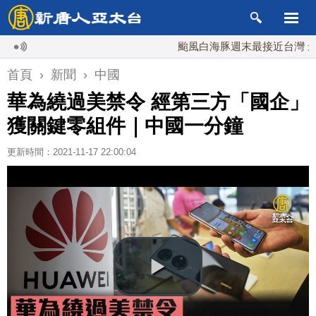
颱風白海豚週末最接近台灣 最快9日
首頁
›
新聞
›
中國
華為繞過美禁令 經第三方「國企」
獲關鍵零組件｜中國一分鐘
更新時間：2021-11-17 22:00:04