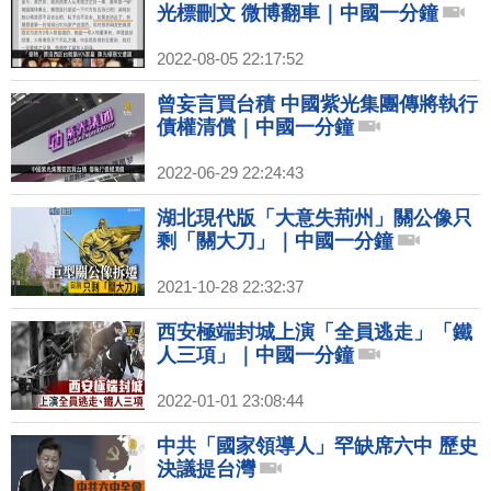
光標刪文 微博翻車｜中國一分鐘
2022-08-05 22:17:52
曾妄言買台積 中國紫光集團傳將執行
債權清償｜中國一分鐘
2022-06-29 22:24:43
湖北現代版「大意失荊州」關公像只
剩「關大刀」｜中國一分鐘
2021-10-28 22:32:37
西安極端封城上演「全員逃走」「鐵
人三項」｜中國一分鐘
2022-01-01 23:08:44
中共「國家領導人」罕缺席六中 歷史
決議提台灣