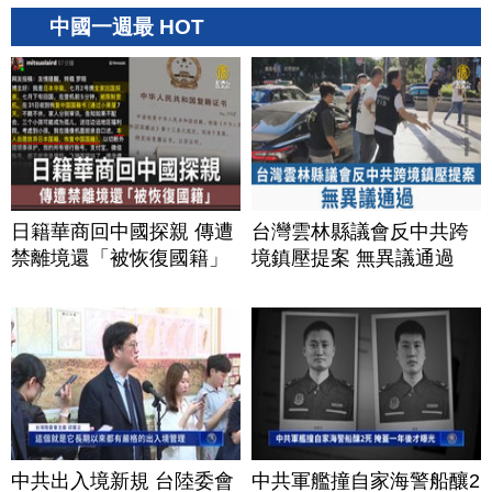
中國一週最 HOT
日籍華商回中國探親 傳遭
台灣雲林縣議會反中共跨
禁離境還「被恢復國籍」
境鎮壓提案 無異議通過
中共出入境新規 台陸委會
中共軍艦撞自家海警船釀2