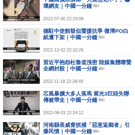
壞網友｜中國一分鐘
2022-07-06 22:19:08
德駐中使館疑似聲援抗爭 微博PO白
紙遭下架｜中國一分鐘
2022-12-02 22:32:26
習近平抱怨杜魯道洩密 陸媒集體噤聲
全網封殺｜中國一分鐘
2022-11-18 22:28:49
芯風暴擴大多人落馬 紫光3巨頭失聯
傳被帶走｜中國一分鐘
2022-08-03 22:24:12
河南縣長威脅抓捕「惡意返鄉者」引
爆民憤｜中國一分鐘