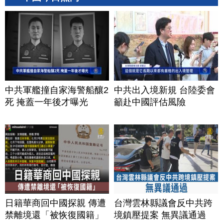
中共軍艦撞自家海警船釀2
中共出入境新規 台陸委會
死 掩蓋一年後才曝光
籲赴中國評估風險
日籍華商回中國探親 傳遭
台灣雲林縣議會反中共跨
禁離境還「被恢復國籍」
境鎮壓提案 無異議通過