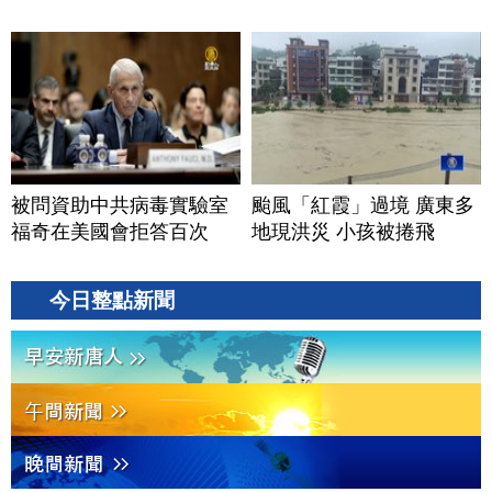
被問資助中共病毒實驗室
颱風「紅霞」過境 廣東多
福奇在美國會拒答百次
地現洪災 小孩被捲飛
今日整點新聞