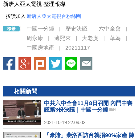
新唐人亞太電視 整理報導
按讚加入
新唐人亞太電視台粉絲團
中國一分鐘
歷史決議
六中全會
|
|
|
周永康
薄熙來
大老虎
華為
|
|
|
|
中國房地產
20211117
|
相關新聞
中共六中全會11月8日召開 內鬥中審
議第3份決議｜中國一分鐘
2021-10-19 22:09:02
「豪賭」裴洛西訪台就捐90%家產 陳