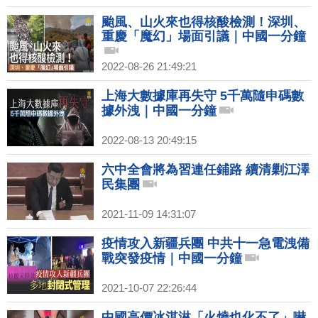
颱風、山火來也得核酸檢測！深圳、
重慶「魔幻」場面引議｜中國一分鐘
2022-08-26 21:49:21
上海大數據庫再失守 5千萬隨申碼數
據外洩｜中國一分鐘
2022-08-13 20:49:15
六中全會將為習連任鋪路 續清剿江澤
民集團
2021-11-09 14:31:07
疫情攻入新疆兵團 中共十一急電洩備
戰突發疫情｜中國一分鐘
2021-10-07 22:26:44
中國高價冰淇淋「火燒也化不了」嚇