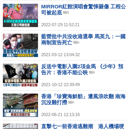
MIRROR紅館演唱會驚悚砸傷 工程公
司被起底
2022-07-29 11:52:21
藍營批中共沒收港選舉 馬英九：一國
兩制宣告死亡
2021-03-12 13:04:32
反送中電影入圍2項金馬 《少年》預
告片：香港不能公映
2021-10-12 22:39:49
香港「珍寶海鮮舫」遭風浪吹翻 南海
沉沒難打撈
2022-06-21 12:13:16
直擊七一前香港逃難潮 港人機場哽