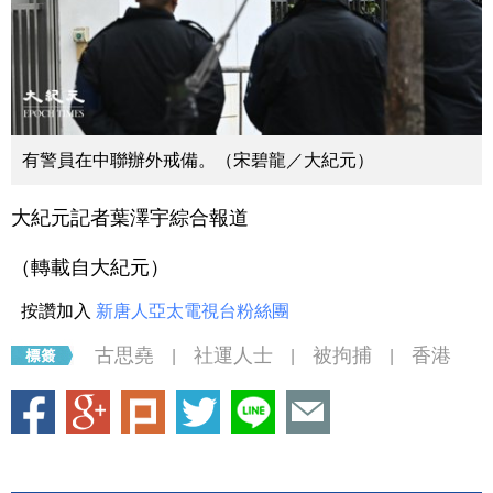
有警員在中聯辦外戒備。（宋碧龍／大紀元）
大紀元記者葉澤宇綜合報道
（轉載自大紀元）
按讚加入
新唐人亞太電視台粉絲團
古思堯
社運人士
被拘捕
香港
|
|
|