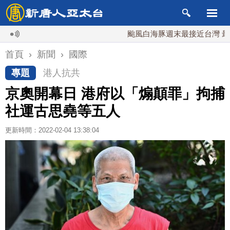
颱風白海豚週末最接近台灣 最快9日
首頁
›
新聞
›
國際
專題
港人抗共
京奧開幕日 港府以「煽顛罪」拘捕
社運古思堯等五人
更新時間：2022-02-04 13:38:04