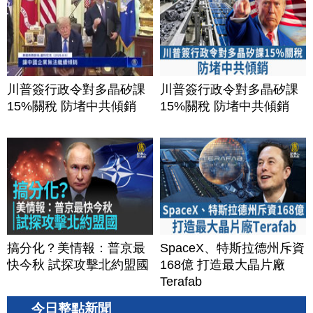
川普簽行政令對多晶矽課
川普簽行政令對多晶矽課
15%關稅 防堵中共傾銷
15%關稅 防堵中共傾銷
搞分化？美情報：普京最
SpaceX、特斯拉德州斥資
快今秋 試探攻擊北約盟國
168億 打造最大晶片廠
Terafab
今日整點新聞