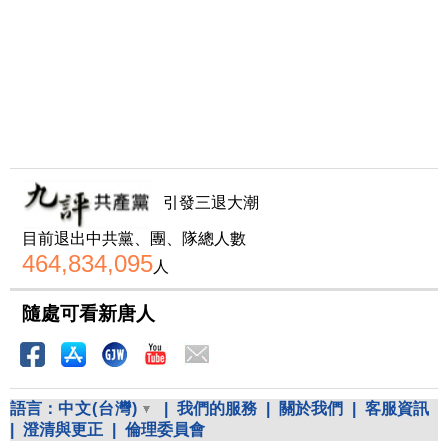
引發三退大潮
目前退出中共黨、團、隊總人數
464,834,095
人
隨處可看新唐人
語言：
中文(台灣)
|
我們的服務
|
關於我們
|
客服資訊
|
澄清與更正
|
倫理委員會