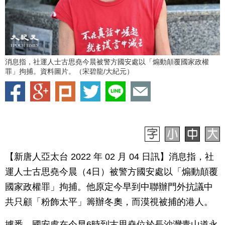
消息指，社運人士古思堯今晨被警方國安處以「煽動顛覆國家政權
罪」拘捕。資料圖片。（宋碧龍/大紀元）
【新唐人亞太台 2022 年 02 月 04 日訊】消息指，社
運人士古思堯今晨（4日）被警方國安處以「煽動顛覆
國家政權罪」拘捕。他原定今早到中聯辦門外抗議中
共只顧「粉飾太平」籌辦冬奧，而漠視被捕的港人。
據悉，國安處在今早6時到古思堯位於長沙灣青山道永