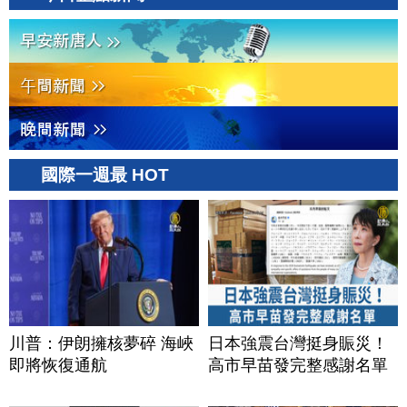
國際一週最 HOT
川普：伊朗擁核夢碎 海峽
日本強震台灣挺身賑災！
即將恢復通航
高市早苗發完整感謝名單