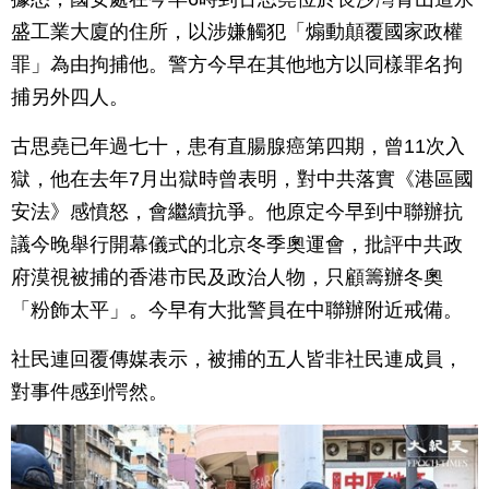
盛工業大廈的住所，以涉嫌觸犯「煽動顛覆國家政權
罪」為由拘捕他。警方今早在其他地方以同樣罪名拘
捕另外四人。
古思堯已年過七十，患有直腸腺癌第四期，曾11次入
獄，他在去年7月出獄時曾表明，對中共落實《港區國
安法》感憤怒，會繼續抗爭。他原定今早到中聯辦抗
議今晚舉行開幕儀式的北京冬季奧運會，批評中共政
府漠視被捕的香港市民及政治人物，只顧籌辦冬奧
「粉飾太平」。今早有大批警員在中聯辦附近戒備。
社民連回覆傳媒表示，被捕的五人皆非社民連成員，
對事件感到愕然。