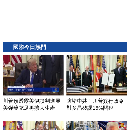
國際今日熱門
川普預透露美伊談判進展
防堵中共！川普簽行政令
美彈藥充足再擴大生產
對多晶矽課15%關稅