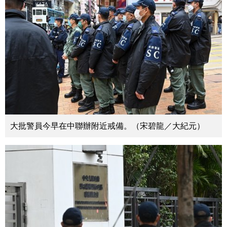
大批警員今早在中聯辦附近戒備。（宋碧龍／大紀元）