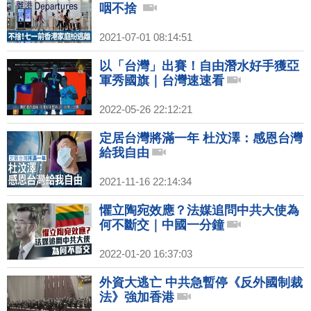
咽不捨
2021-07-01 08:14:51
以「台灣」出賽！自由潛水好手獲亞
軍秀國旗｜台灣速速看
2022-05-26 22:12:21
定居台灣將滿一年 杜汶澤：感恩台灣
給我自由
2021-11-16 22:14:34
懼立陶宛效應？法媒追問中共大使為
何不斷交｜中國一分鐘
2022-01-20 16:37:03
外資大逃亡 中共急暫停《反外國制裁
法》強加香港