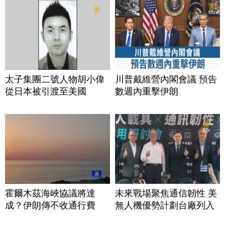
太子集團二號人物胡小偉
川普戴維營內閣會議 預告
從日本被引渡至美國
數週內重擊伊朗
霍爾木茲海峽協議將達
未來戰場聚焦通信韌性 美
成？伊朗傳不收通行費
無人機優勢計劃台廠列入