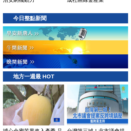
治安網機動力
成社區綠金產業
今日整點新聞
地方一週最 HOT
埔心金蜜芒果進入產季 品
台灣第三城！北市議會提