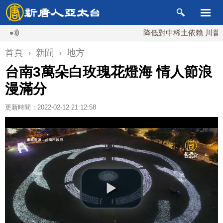
降低對中稀土依賴 川普宣布礦
首頁
›
新聞
›
地方
台南3萬朵白玫瑰花燈海 情人節浪
漫滿分
更新時間：2022-02-12 21:12:58