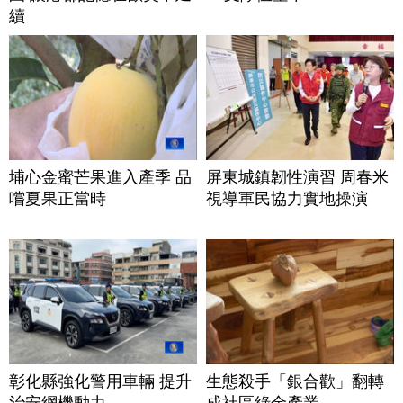
續
埔心金蜜芒果進入產季 品
屏東城鎮韌性演習 周春米
嚐夏果正當時
視導軍民協力實地操演
彰化縣強化警用車輛 提升
生態殺手「銀合歡」翻轉