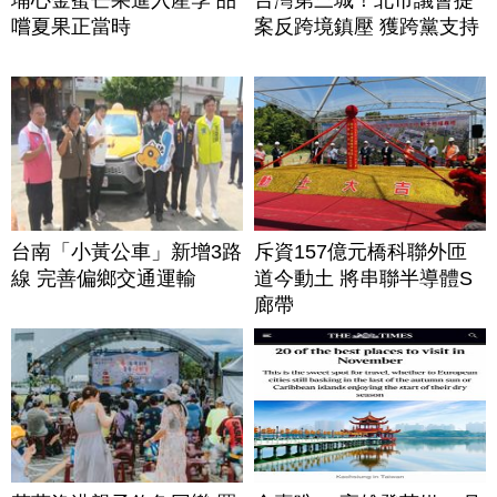
嚐夏果正當時
案反跨境鎮壓 獲跨黨支持
台南「小黃公車」新增3路
斥資157億元橋科聯外匝
線 完善偏鄉交通運輸
道今動土 將串聯半導體S
廊帶