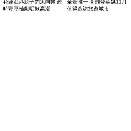
花蓮漁港親子釣魚同樂 羅
全臺唯一 高雄登英媒11月
時豐壓軸獻唱掀高潮
值得造訪旅遊城市