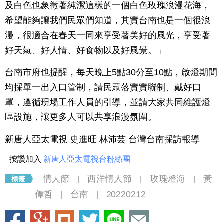
及白色也象徵著純潔這樣的一個白色玫瑰浪漫花海，
希望能夠讓我們民眾們知道，其實台南也是一個很浪
漫，很適合在春天一同來享受著美好的風光，享受著
好天氣、好人情、好食物以及好風景。」
台南市府也提醒，每天晚上5點30分至10點，啟燈期間
均採單一出入口管制，請民眾落實實聯制、戴好口
罩，遵循現場工作人員的引導，並請大家共同維護燈
區設施，讓更多人可以共享浪漫氛圍。
新唐人亞太電視 史進旺 林沛芸 台灣台南採訪報導
按讚加入
新唐人亞太電視台粉絲團
情人節
西洋情人節
玫瑰燈海
黃
|
|
|
偉哲
台南
20220212
|
|