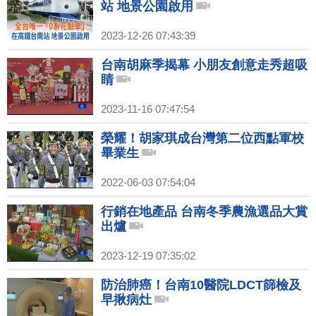
站 地景公園啟用
2023-12-26 07:43:39
台南胡麻季揭幕 小朋友創意走秀超吸
睛
2023-11-16 07:47:54
榮耀！胡家琪成台灣第二位西點軍校
畢業生
2022-06-03 07:54:04
行銷在地產品 台南冬季農漁選品大賞
出爐
2023-12-19 07:35:02
防治肺癌！台南10醫院LDCT篩檢及
早揪病灶