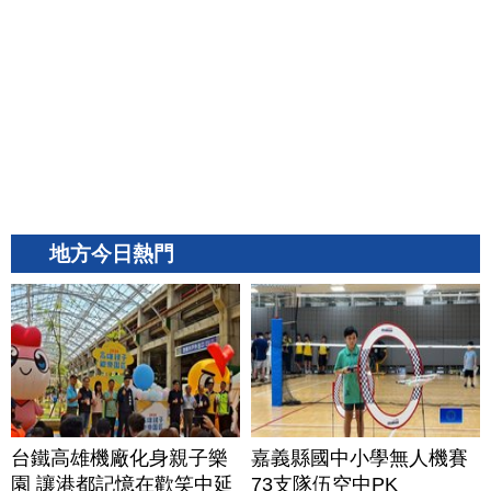
地方今日熱門
台鐵高雄機廠化身親子樂
嘉義縣國中小學無人機賽
園 讓港都記憶在歡笑中延
73支隊伍空中PK