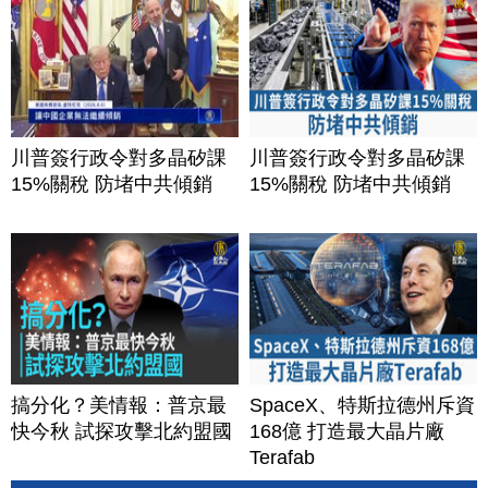
川普簽行政令對多晶矽課
川普簽行政令對多晶矽課
15%關稅 防堵中共傾銷
15%關稅 防堵中共傾銷
搞分化？美情報：普京最
SpaceX、特斯拉德州斥資
快今秋 試探攻擊北約盟國
168億 打造最大晶片廠
Terafab