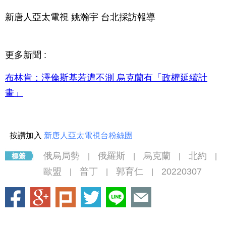
新唐人亞太電視 姚瀚宇 台北採訪報導
更多新聞 :
布林肯：澤倫斯基若遭不測 烏克蘭有「政權延續計
畫」
按讚加入
新唐人亞太電視台粉絲團
俄烏局勢
俄羅斯
烏克蘭
北約
|
|
|
|
歐盟
普丁
郭育仁
20220307
|
|
|