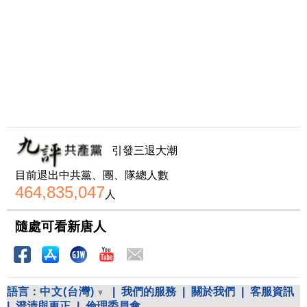
引發三退大潮
目前退出中共黨、團、隊總人數
464,835,047
人
隨處可看新唐人
語言：
中文(台灣)
|
我們的服務
|
關於我們
|
客服資訊
|
澄清與更正
|
倫理委員會