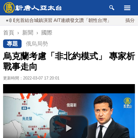
漢光首結合城鎮演習 AIT連續發文讚「韌性台灣」
搞分化？美
首頁
›
新聞
›
國際
專題
俄烏局勢
烏克蘭考慮「非北約模式」 專家析
戰事走向
更新時間：2022-03-07 17:20:01