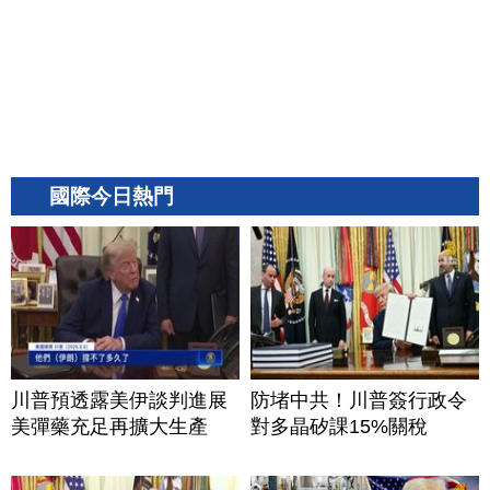
國際今日熱門
川普預透露美伊談判進展
防堵中共！川普簽行政令
美彈藥充足再擴大生產
對多晶矽課15%關稅