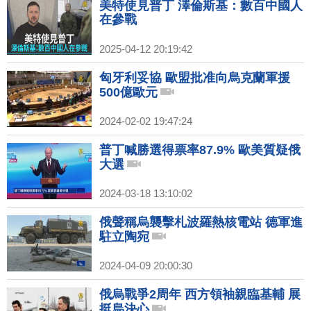
美特使見普丁 澤倫斯基：數百中國人
在參戰
2025-04-12 20:19:42
匈牙利妥協 歐盟批准向烏克蘭軍援
500億歐元
2024-02-02 19:47:24
普丁喊勝選得票率87.9% 歐美質疑俄
大選
2024-03-18 13:10:02
俄聲稱烏襲擊札波羅熱核電站 德軍進
駐立陶宛
2024-04-09 20:00:30
俄烏戰爭2周年 西方領袖親臨基輔 展
挺烏決心