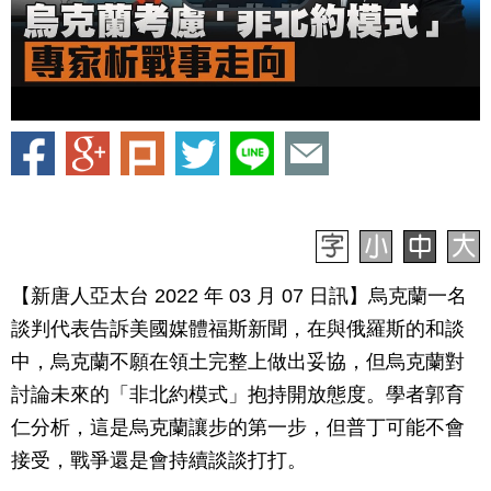
【新唐人亞太台 2022 年 03 月 07 日訊】烏克蘭一名
談判代表告訴美國媒體福斯新聞，在與俄羅斯的和談
中，烏克蘭不願在領土完整上做出妥協，但烏克蘭對
討論未來的「非北約模式」抱持開放態度。學者郭育
仁分析，這是烏克蘭讓步的第一步，但普丁可能不會
接受，戰爭還是會持續談談打打。