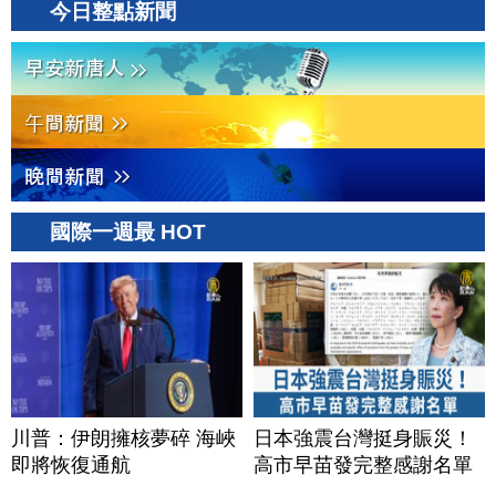
今日整點新聞
國際一週最 HOT
川普：伊朗擁核夢碎 海峽
日本強震台灣挺身賑災！
即將恢復通航
高市早苗發完整感謝名單