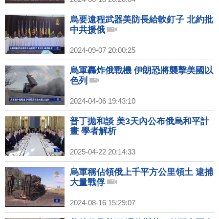
烏要遠程武器美防長給軟釘子 北約批
中共援俄
2024-09-07 20:00:25
烏軍轟炸俄戰機 伊朗恐將襲擊美國以
色列
2024-04-06 19:43:10
普丁拋和談 美3天內公布俄烏和平計
畫 學者解析
2025-04-22 20:14:33
烏軍稱佔領俄上千平方公里領土 逮捕
大量戰俘
2024-08-16 15:29:07