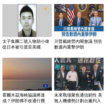
太子集團二號人物胡小偉
川普戴維營內閣會議 預告
從日本被引渡至美國
數週內重擊伊朗
霍爾木茲海峽協議將達
未來戰場聚焦通信韌性 美
成？伊朗傳不收通行費
無人機優勢計劃台廠列入