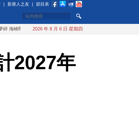
賽
|
新唐人之友
|
節目表
即將恢復通航
2026 年 8 月 6 日 星期四
烏克蘭貨機旁驚現炸彈無人機 德國機場緊急拆彈
2027年