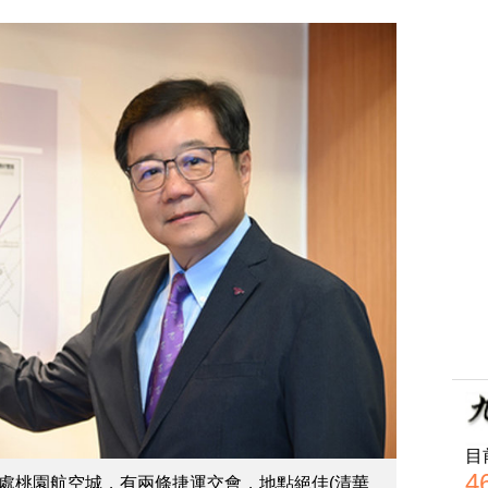
目
4
處桃園航空城，有兩條捷運交會，地點絕佳(清華