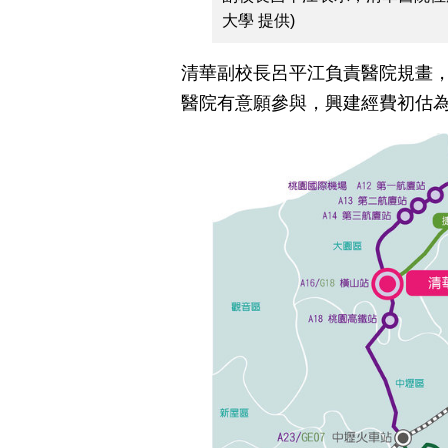
大學 提供)
清華副校長呂平江負責醫院規畫，
醫院有意願參與，興建經費初估為