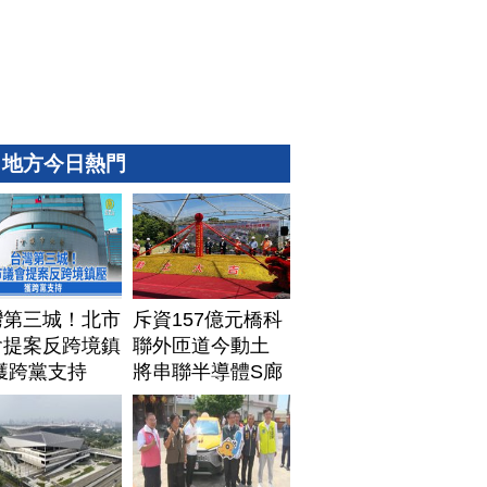
地方今日熱門
灣第三城！北市
斥資157億元橋科
會提案反跨境鎮
聯外匝道今動土
獲跨黨支持
將串聯半導體S廊
帶