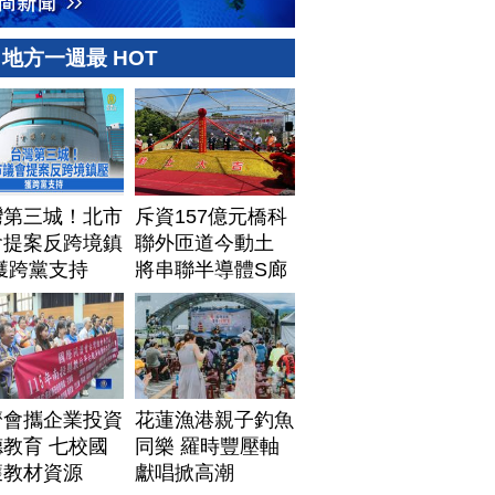
地方一週最 HOT
灣第三城！北市
斥資157億元橋科
會提案反跨境鎮
聯外匝道今動土
獲跨黨支持
將串聯半導體S廊
帶
濟會攜企業投資
花蓮漁港親子釣魚
教育 七校國
同樂 羅時豐壓軸
獲教材資源
獻唱掀高潮