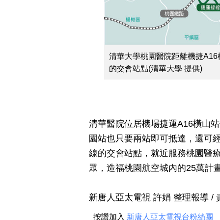
清華大學桃園醫院距離機捷A1
的交會站點(清華大學 提供)
清華醫院位居機場捷運A16橫山
園站也只要兩站即可抵達，還可
線的交會站點，就近服務桃園醫
眾，造福桃園航空城內的25萬計
新唐人亞太電視 許娟 整理報導 /
按讚加入
新唐人亞太電視台粉絲團