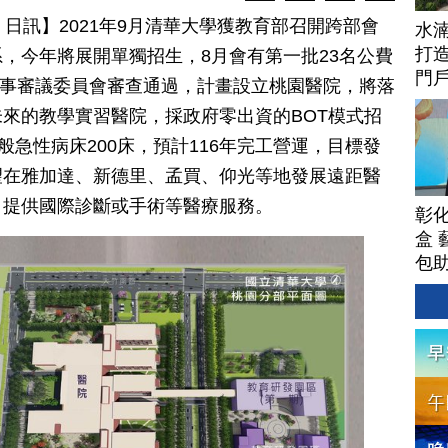
 15 日訊】2021年9月清華大學獲教育部召開跨部會
水
打
，今年將展開單獨招生，8月會有第一批23名公費
門
部醫事審議委員會審查通過，計畫設立桃園醫院，將落
來的教學實習醫院，採政府零出資的BOT模式招
般急性病床200床，預計116年完工營運，目標發
望在雅加達、新德里、孟買、仰光等地發展遠距醫
，提供國際診斷或手術等醫療服務。
彰
盒 
包