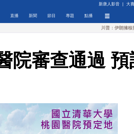
新唐人影音
|
大
直播
新聞
節目
專題
點播
川普：伊朗擁核夢碎 海峽
院審查通過 預計