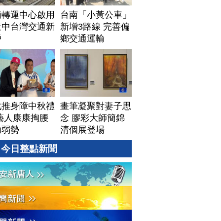
湳轉運中心啟用
台南「小黃公車」
造中台灣交通新
新增3路線 完善偏
戶
鄉交通運輸
化推身障中秋禮
畫筆凝聚對妻子思
藝人康康掏腰
念 膠彩大師簡錦
助弱勢
清個展登場
今日整點新聞