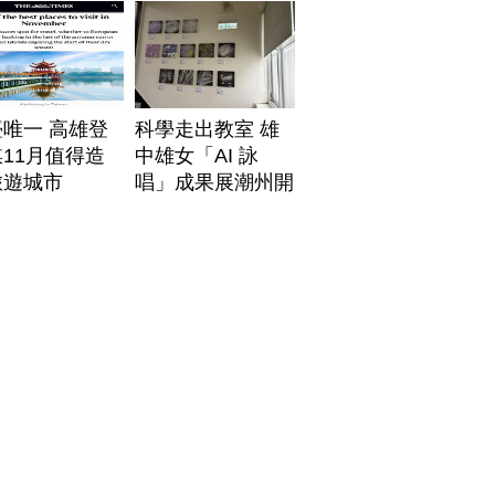
唯一 高雄登
科學走出教室 雄
11月值得造
中雄女「AI 詠
旅遊城市
唱」成果展潮州開
展