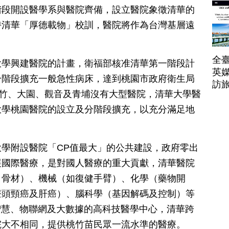
階段開設醫學系與醫院齊備，設立醫院象徵清華的
持清華「厚德載物」校訓，醫院將作為台灣基層遠
全臺
大學興建醫院的計畫，衛福部核准清華第一階段計
英媒
分階段擴充一般急性病床，達到桃園市政府衛生局
訪
蘆竹、大園、觀音及青埔沒有大型醫院，清華大學醫
大學桃園醫院的設立及分階段擴充，以充分滿足地
學附設醫院「CP值最大」的公共建設，政府零出
展國際醫療，是對國人醫療的重大貢獻，清華醫院
、骨材）、機械（如復健手臂）、化學（藥物開
療頭頸癌及肝癌）、腦科學（基因解碼及控制）等
智慧、物聯網及大數據的高科技醫學中心，清華跨
院大不相同，提供桃竹苗民眾一流水準的醫療。