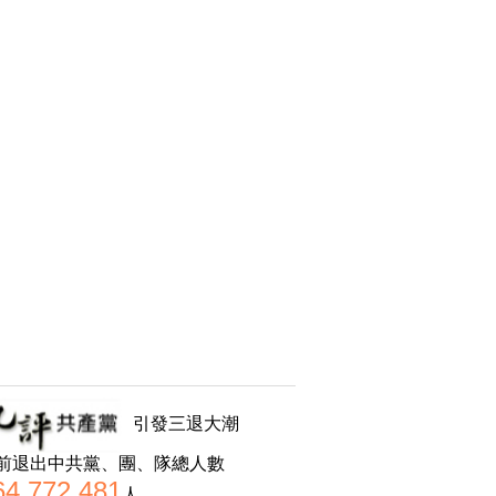
引發三退大潮
前退出中共黨、團、隊總人數
64,772,481
人