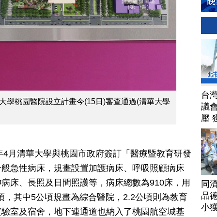
台
學桃園醫院設立計畫今(15日)審查通過(清華大學
議
壓 
9年4月清華大學與桃園市政府簽訂「醫療暨教育研發
一般急性病床，規畫設置加護病床、呼吸照顧病床
病床、長照及日間照護等，病床總數為910床，用
同
品德
頃，其中5公頃規畫為綜合醫院，2.2公頃則為教育
小
實驗室及宿舍，地下連通道也納入了桃園航空城基