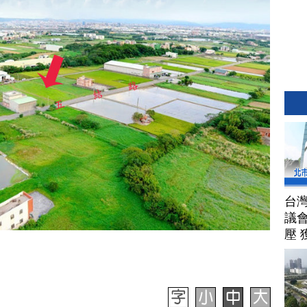
台
議
壓 