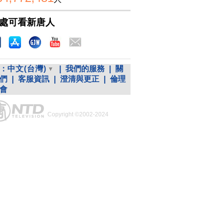
處可看新唐人
：
中文(台灣)
|
我們的服務
|
關
們
|
客服資訊
|
澄清與更正
|
倫理
會
Copyright ©2002-2024