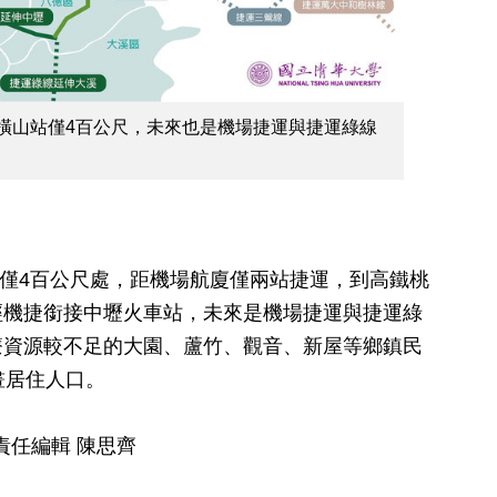
6橫山站僅4百公尺，未來也是機場捷運與捷運綠線
站僅4百公尺處，距機場航廈僅兩站捷運，到高鐵桃
經機捷銜接中壢火車站，未來是機場捷運與捷運綠
療資源較不足的大園、蘆竹、觀音、新屋等鄉鎮民
畫居住人口。
 責任編輯 陳思齊