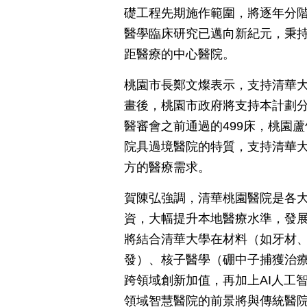
礎工程先期施作範圍，將逐年分
醫學臨床研究已邁向新紀元，秉
距醫療的中心醫院。
桃園市長鄭文燦表示，支持清華
畫後，桃園市政府將支持本計劃
醫審會之前通過的499床，桃園
院具過境醫院的特質，支持清華
方的醫療需求。
賀陳弘強調，清華桃園醫院是各大
資，大幅提升本地醫療水準，發
將結合清華大學在材料（如牙材
發）、核子醫學（硼中子捕獲治
跨領域創新加值，再加上AI人工
領域智慧醫院的前景將與傳統醫