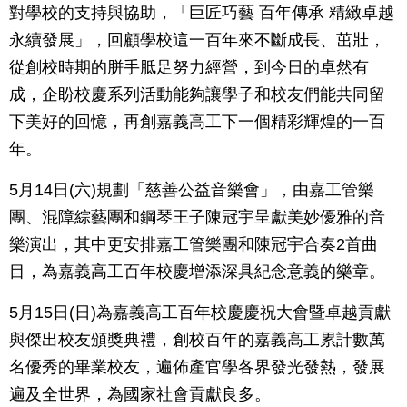
對學校的支持與協助，「巨匠巧藝 百年傳承 精緻卓越
永續發展」，回顧學校這一百年來不斷成長、茁壯，
從創校時期的胼手胝足努力經營，到今日的卓然有
成，企盼校慶系列活動能夠讓學子和校友們能共同留
下美好的回憶，再創嘉義高工下一個精彩輝煌的一百
年。
5月14日(六)規劃「慈善公益音樂會」，由嘉工管樂
團、混障綜藝團和鋼琴王子陳冠宇呈獻美妙優雅的音
樂演出，其中更安排嘉工管樂團和陳冠宇合奏2首曲
目，為嘉義高工百年校慶增添深具紀念意義的樂章。
5月15日(日)為嘉義高工百年校慶慶祝大會暨卓越貢獻
與傑出校友頒獎典禮，創校百年的嘉義高工累計數萬
名優秀的畢業校友，遍佈產官學各界發光發熱，發展
遍及全世界，為國家社會貢獻良多。