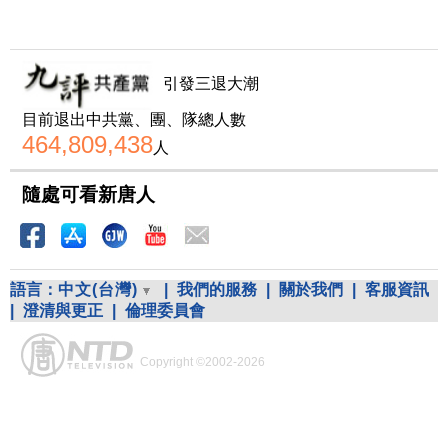
引發三退大潮
目前退出中共黨、團、隊總人數
464,809,438
人
隨處可看新唐人
語言：
中文(台灣)
|
我們的服務
|
關於我們
|
客服資訊
|
澄清與更正
|
倫理委員會
Copyright ©2002-2026