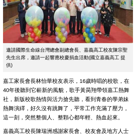
邀請國際生命線台灣總會副總會長、嘉義高工校友陳宗聖
先生出席，邀請一起響應校慶捐血活動(國立嘉義高工 提
供)
嘉工家長會長林怡華校友表示，16歲時唱的校歌，在
40年後聽到它嶄新的風貌，歌手黃昺翔帶領嘉工熱舞
社，新版校歌熱情與活力搶先聽，看到青春的學弟妹
熱舞演繹，好久沒有跳舞了，平常工作充滿了壓力，
這一刻，突然整個人、整顆心都年輕、熱血起來。
嘉義高工校長陳瑞洲感謝家長會、校友會及地方人士