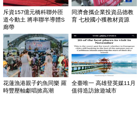
斥資157億元橋科聯外匝
同濟會攜企業投資品德教
道今動土 將串聯半導體S
育 七校國小獲教材資源
廊帶
花蓮漁港親子釣魚同樂 羅
全臺唯一 高雄登英媒11月
時豐壓軸獻唱掀高潮
值得造訪旅遊城市