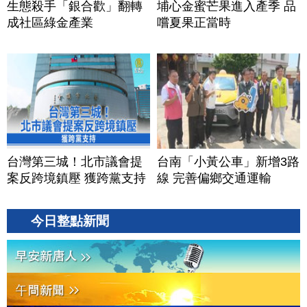
生態殺手「銀合歡」翻轉
埔心金蜜芒果進入產季 品
成社區綠金產業
嚐夏果正當時
台灣第三城！北市議會提
台南「小黃公車」新增3路
案反跨境鎮壓 獲跨黨支持
線 完善偏鄉交通運輸
今日整點新聞