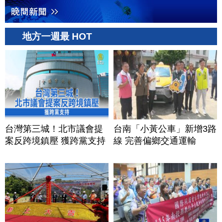
地方一週最 HOT
台灣第三城！北市議會提
台南「小黃公車」新增3路
案反跨境鎮壓 獲跨黨支持
線 完善偏鄉交通運輸