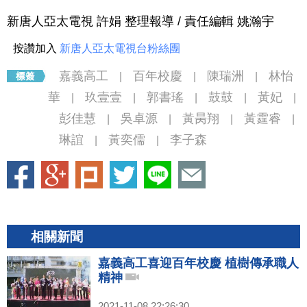
新唐人亞太電視 許娟 整理報導 / 責任編輯 姚瀚宇
按讚加入
新唐人亞太電視台粉絲團
嘉義高工
百年校慶
陳瑞洲
林怡
|
|
|
華
玖壹壹
郭書瑤
鼓鼓
黃妃
|
|
|
|
|
彭佳慧
吳卓源
黃昺翔
黃霆睿
|
|
|
|
琳誼
黃奕儒
李子森
|
|
相關新聞
嘉義高工喜迎百年校慶 植樹傳承職人
精神
2021-11-08 22:26:30