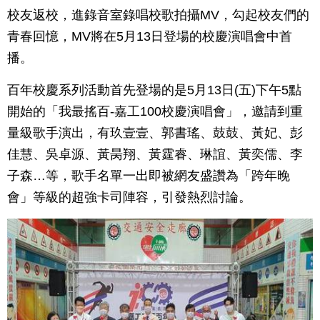
校友返校，進錄音室錄唱校歌拍攝MV，勾起校友們的
青春回憶，MV將在5月13日登場的校慶演唱會中首
播。
百年校慶系列活動首先登場的是5月13日(五)下午5點
開始的「我最搖百-嘉工100校慶演唱會」，邀請到重
量級歌手演出，有玖壹壹、郭書瑤、鼓鼓、黃妃、彭
佳慧、吳卓源、黃昺翔、黃霆睿、琳誼、黃奕儒、李
子森…等，歌手名單一出即被網友盛讚為「跨年晚
會」等級的超強卡司陣容，引發熱烈討論。