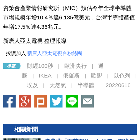
資策會產業情報研究所（MIC）預估今年全球半導體
市場規模年增10.4％達6,135億美元，台灣半導體產值
年增17.5％達4.36兆元。
新唐人亞太電視 整理報導
按讚加入
新唐人亞太電視台粉絲團
財經100秒
歐洲央行
通
|
|
膨
IKEA
俄羅斯
歐盟
以色列
|
|
|
|
|
埃及
天然氣
半導體
20220616
|
|
|
相關新聞