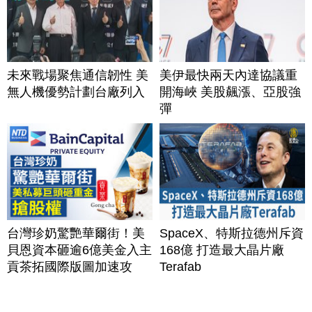
未來戰場聚焦通信韌性 美
美伊最快兩天內達協議重
無人機優勢計劃台廠列入
開海峽 美股飆漲、亞股強
彈
台灣珍奶驚艷華爾街！美
SpaceX、特斯拉德州斥資
貝恩資本砸逾6億美金入主
168億 打造最大晶片廠
貢茶拓國際版圖加速攻
Terafab
美？｜#財經新聞｜
20260806(四)