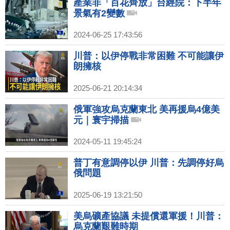
產業非「百花齊放」台經院：下半年
景氣有2變數
2024-06-25 17:43:56
川普：以伊停戰非常困難 不可能讓伊
朗擁核
2025-06-21 20:14:34
俄軍強攻烏克蘭東北 美再援烏4億美
元｜寰宇掃描
2024-05-11 19:45:24
普丁有意調停以伊 川普：先調停好烏
俄問題
2025-06-19 13:21:50
美烏礦產協議 未提償還軍援！川普：
烏克蘭艱難時期