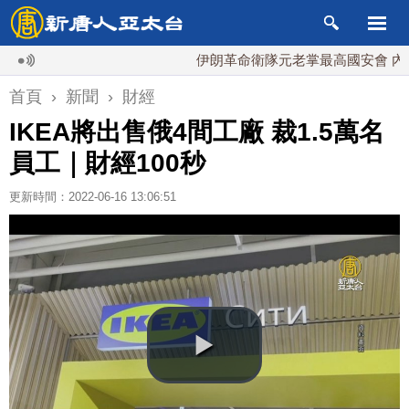
伊朗革命衛隊元老掌最高國安會 內鬥升級
首頁
›
新聞
›
財經
IKEA將出售俄4間工廠 裁1.5萬名
員工｜財經100秒
更新時間：2022-06-16 13:06:51