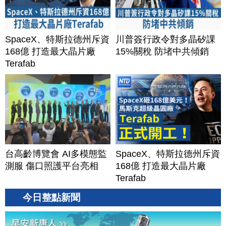
SpaceX、特斯拉德州斥資
川普簽行政令對多晶矽課
168億 打造最大晶片廠
15%關稅 防堵中共傾銷
Terafab
台高齡博覽會 AI多模態監
SpaceX、特斯拉德州斥資
測服 傷口照護平台亮相
168億 打造最大晶片廠
Terafab
今日整點新聞