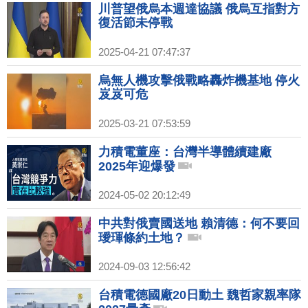
川普望俄烏本週達協議 俄烏互指對方
復活節未停戰
2025-04-21 07:47:37
烏無人機攻擊俄戰略轟炸機基地 停火
岌岌可危
2025-03-21 07:53:59
力積電董座：台灣半導體續建廠
2025年迎爆發
2024-05-02 20:12:49
中共對俄賣國送地 賴清德：何不要回
璦琿條約土地？
2024-09-03 12:56:42
台積電德國廠20日動土 魏哲家親率隊