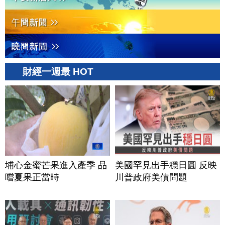
財經一週最 HOT
埔心金蜜芒果進入產季 品
美國罕見出手穩日圓 反映
嚐夏果正當時
川普政府美債問題