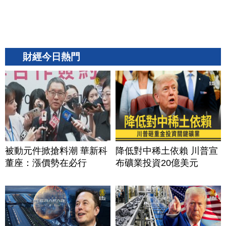
財經今日熱門
被動元件掀搶料潮 華新科
降低對中稀土依賴 川普宣
董座：漲價勢在必行
布礦業投資20億美元