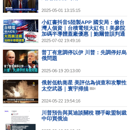
2025-05-01 13:15:15
小紅書抖音5陸製APP 國安局：偷台
灣人個資｜台積電領大紅包！美參院
加碼半導體蓋廠優惠｜鮑爾曾誤判通
膨 現指夏季浮現！關稅將左右幅度？
2025-07-02 19:49:16
｜柏林動物園花式消暑 涼水SPA冷凍
水果冰塊解熱
普丁有意調停以伊 川普：先調停好烏
俄問題
2025-06-19 20:13:00
俄射低軌衛星 美評估為偵查和攻擊性
太空武器｜寰宇掃描
2024-05-22 19:54:16
川普預告與莫迪談關稅 聯手歐盟制裁
中印買俄油