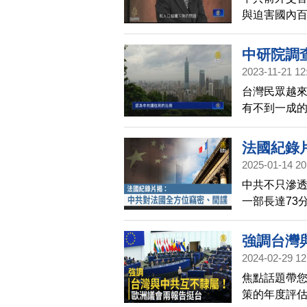
與迫害國內
是否也會害
救他。
中研院調
2023-11-21 12
台灣民眾越
有不到一成
法國紀錄
2025-01-14 20
中共不只滲
一部長達73
行動，並指
實，意識到
強調台灣
2024-02-29 12
焦點話題帶您
策的年度評