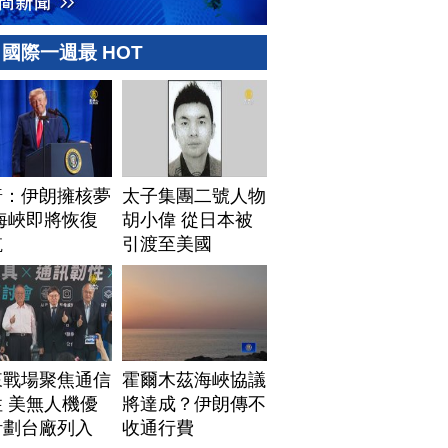
國際一週最 HOT
普：伊朗擁核夢
太子集團二號人物
海峽即將恢復
胡小偉 從日本被
航
引渡至美國
來戰場聚焦通信
霍爾木茲海峽協議
 美無人機優
將達成？伊朗傳不
計劃台廠列入
收通行費