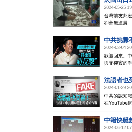
月天做出所
2024-05-25 19
台灣前友邦
卻毫無進展，
24日證實，
口量的10萬
中共挑釁
車薪。
2024-03-04 20
歡迎回來。
與菲律賓的
如果中共質
法語者也
2024-01-29 20
中共的認知
在YouTu
來，在You
反美內容。
中籍快艇
2024-06-12 07