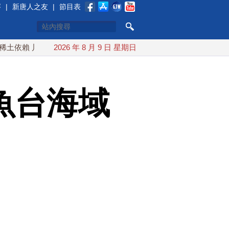
賽
|
新唐人之友
|
節目表
川普宣布礦業投資20億美元
2026 年 8 月 9 日 星期日
中東局勢動盪 土耳其沙特巴基斯
魚台海域