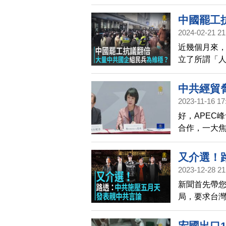
府可在國際
海和平及穩
中國罷工
2024-02-21 21
近幾個月來
立了所謂「人
民兵單位。
內維穩。
中共經貿
2023-11-16 17
好，APEC
合作，一大
示，中共經
析，到目前
又介選！
度。
2023-12-28 21
新聞首先帶您
局，要求台
的一部分」
不過，中共當
宏國出口1