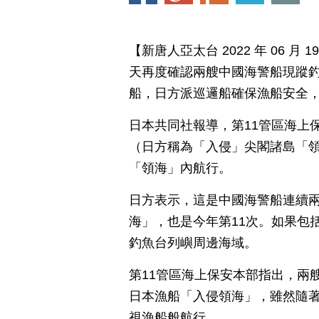
【新唐人亞太台 2022 年 06 
天再度確認兩艘中國海警船現蹤
船，日方派巡邏船確保漁船安全
日本共同社報導，第11管區海上
（日方稱為「入侵」尖閣諸島「
「領海」內航行。
日方表示，這是中國海警船連續
海」，也是今年第11次。如果包
釣魚台列嶼周邊海域。
第11管區海上保安本部指出，兩艘
日本漁船「入侵領海」，雖然隨
視漁船般航行。