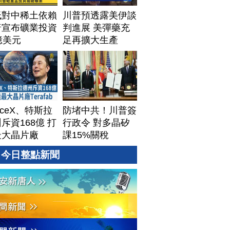
低對中稀土依賴
川普預透露美伊談
普宣布礦業投資
判進展 美彈藥充
億美元
足再擴大生產
aceX、特斯拉
防堵中共！川普簽
斥資168億 打
行政令 對多晶矽
最大晶片廠
課15%關稅
afab
今日整點新聞