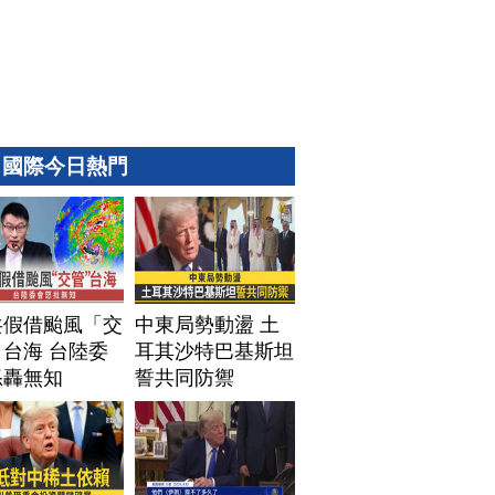
國際今日熱門
共假借颱風「交
中東局勢動盪 土
台海 台陸委
耳其沙特巴基斯坦
怒轟無知
誓共同防禦