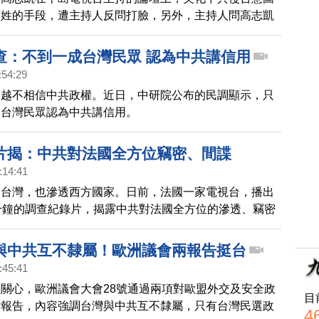
百姓的手段，遭主持人反問打臉，另外，主持人問高志凱
怕在中國因為說錯話被失蹤，高志凱只說，希望大家會來
查：不到一成台灣民眾 認為中共講信用
:54:29
來越不相信中共政權。近日，中研院公布的民調顯示，只
的台灣民眾認為中共講信用。
片揭：中共對法國全方位竊密、間諜
:14:41
透台灣，也滲透西方國家。日前，法國一家電視台，播出
分鐘的調查紀錄片，揭露中共對法國全方位的滲透、竊密
出，這是中共對法國的，秘密戰爭。法國國安單位則證
中共行動嚴峻，並已採取反間諜措施。
與中共互不隸屬！歐洲議會兩報告挺台
:45:41
關心，歐洲議會大會28號通過兩項對歐盟外交及安全政
目
估報告，內容強調台灣與中共互不隸屬，只有台灣民選政
4