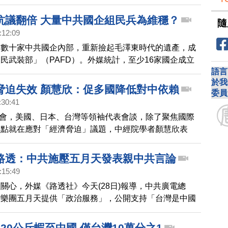
舞台代表台灣人民，並譴責中共試圖以武力，片面改變台
定的現狀。
抗議翻倍 大量中共國企組民兵為維穩？
隨
:12:09
，數十家中共國企內部，重新撿起毛澤東時代的遺產，成
民武裝部」（PAFD）。外媒統計，至少16家國企成立
語言
學者分析，是因為中國經濟下滑，中共需要加大力度在國
於我
脅迫失效 顏慧欣：促多國降低對中依賴
委員
:30:41
峰會，美國、日本、台灣等領袖代表會談，除了聚焦國際
焦點就在應對「經濟脅迫」議題，中經院學者顏慧欣表
常以進出口貿易，灰色手段實行背後政治目的，但她分
為止中共手段沒有太大效果，也促使多國降低對中依賴
路透：中共施壓五月天發表親中共言論
:15:49
關心，外媒《路透社》今天(28日)報導，中共廣電總
灣樂團五月天提供「政治服務」，公開支持「台灣是中國
，並加入中共的「對台媒體宣傳」，但五月天沒有同意。
局威脅，如果不合作，就必須付出代價，12月初就對五
20公斤蝦至中國 僅台灣10萬分之1