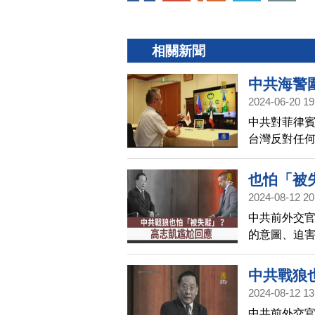
相關新聞
中共海警
2024-06-20 19
中共對菲律
台灣反對任
軍事脅迫。
域和平穩定
也怕「被
諾。此外，
2024-08-12 20
行視訊通話
中共前外交官
隊始終站在
的意圖、迫
為笑柄，全
中共戰狼
2024-08-12 13
中共前外交