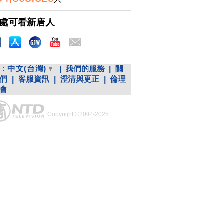
處可看新唐人
：
中文(台灣)
|
我們的服務
|
關
們
|
客服資訊
|
澄清與更正
|
倫理
會
Copyright ©2002-2025