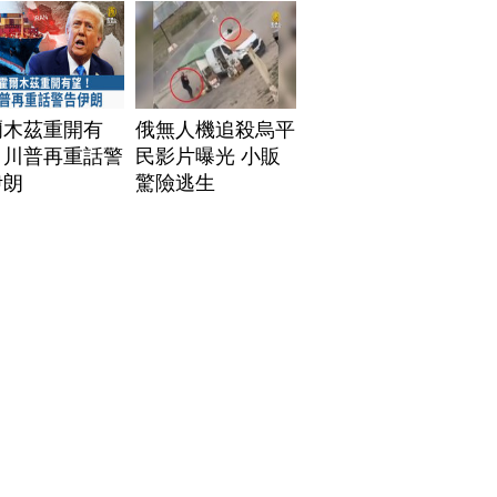
爾木茲重開有
俄無人機追殺烏平
！川普再重話警
民影片曝光 小販
伊朗
驚險逃生