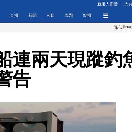
新唐人影音
|
大
直播
新聞
節目
專題
點播
降低對中稀土依賴 
船連兩天現蹤釣
警告