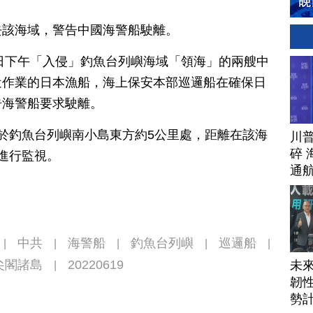
去該海域，警告中國海警船駛離。
8日下午「入侵」釣魚台列嶼海域「領海」的兩艘中
近作業的日本漁船，海上保安本部巡邏船在確保日
告海警船要求駛離。
於釣魚台列嶼南小島東方約5公里處，距離在該海
川
碎 
進行監視。
通
中共
海警船
釣魚台列嶼
巡邏船
|
|
|
|
|
尖閣諸島
20220619
未
|
韌性
勢