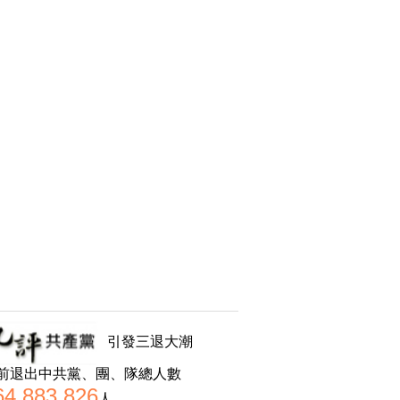
引發三退大潮
前退出中共黨、團、隊總人數
64,883,826
人