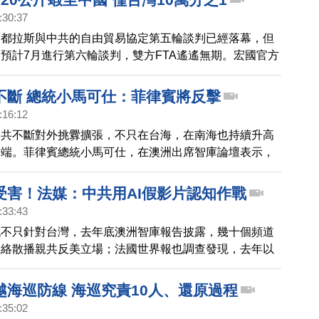
謂假唱指控，遭到官方調查、罰款。
:30:37
宏都拉斯與中共的自由貿易協定第五輪談判已經落幕，但
預計7月進行第六輪談判，雙方FTA遙遙無期。宏國官方
即將出口120公斤的蝦子到中國，只相當於台灣2023年進
分之1，而這對於陷入困境的宏國蝦農來說，也只是杯水
不斷 總統小馬可仕：菲律賓將反擊
:16:12
中共不斷對外挑釁擴張，不只在台海，在南海也持續升高
爭端。菲律賓總統小馬可仕，在澳洲出席智庫論壇表示，
疑或忽視菲律賓的主權和管轄權，菲律賓將會反擊。
受害！法媒：中共用AI假影片認知作戰
:33:43
戰不只針對台灣，去年底澳洲智庫報告披露，幾十個頻道
be網絡散播親共反美立場；法國世界報也調查發現，去年以
Tube上出現法語假頻道，利用AI製作假影片，宣揚親中共
越海巡防線 海巡究責10人、還原過程
:35:02