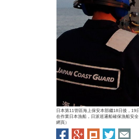
日本第11管區海上保安本部繼18日後，1
在作業日本漁船，日派巡邏船確保漁船安全
網頁）