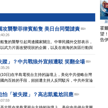
霍
圍攻襲擊菲律賓船隻 美日台同聲譴責
望
:40:26
告
賓船隻的襲擊引起周邊國家關注。中華民國外交部表示，
何以武力片面改變現狀的企圖，以及在南海的灰區行動與
美國國務卿布林肯也與菲律賓外長通話，譴責中共破壞區
，並重申美國根據《共同防禦條約》對菲律賓的堅定承
失蹤」？中共戰狼外宣頻遭駁 笑翻全場
日本自衛隊統合幕僚長吉田圭秀，也與菲律賓參謀總長進
:35:26
，雙方都對事態發展表示擔憂。吉田圭秀強調，日本自衛
(10日)在半島電視台主持的論壇上，美化中共侵略台灣
菲律賓這邊，並將深化與菲律賓及理念相近國家的合作。
害國內百姓的手段，頻頻遭主持人反問駁斥，中共外宣淪
場頻頻大笑。影片在網路熱傳。
也怕「被失蹤」？高志凱尷尬回應
:07:59
官高志凱在半島電視台主持的論壇上，美化中共侵台意圖