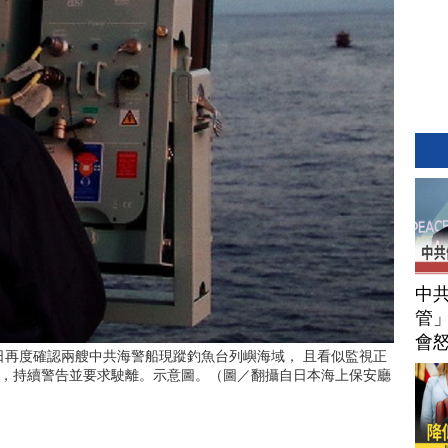
中
管」
會
9日再度確認兩艘中共海警船現蹤釣魚台列嶼海域， 且看似監視正
，持續警告並要求駛離。示意圖。（圖／翻攝自日本海上保安廳