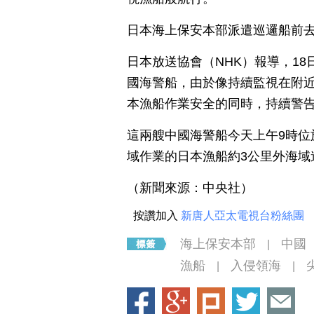
日本海上保安本部派遣巡邏船前
日本放送協會（NHK）報導，1
國海警船，由於像持續監視在附
本漁船作業安全的同時，持續警
這兩艘中國海警船今天上午9時位
域作業的日本漁船約3公里外海域
（新聞來源：中央社）
按讚加入
新唐人亞太電視台粉絲團
海上保安本部
中國
|
漁船
入侵領海
|
|