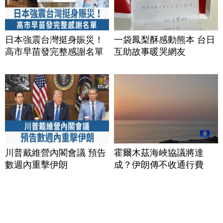
日本強震台灣挺身賑災！
一袋鳳梨酥感動熊本 台日
高市早苗發完整感謝名單
互助故事暖哭網友
川普戴維營內閣會議 預告
霍爾木茲海峽協議將達
數週內重擊伊朗
成？伊朗傳不收通行費