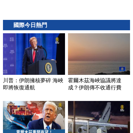
國際今日熱門
川普：伊朗擁核夢碎 海峽
霍爾木茲海峽協議將達
即將恢復通航
成？伊朗傳不收通行費