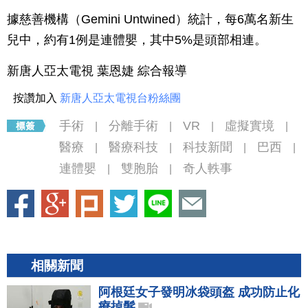
據慈善機構（Gemini Untwined）統計，每6萬名新生
兒中，約有1例是連體嬰，其中5%是頭部相連。
新唐人亞太電視 葉恩婕 綜合報導
按讚加入
新唐人亞太電視台粉絲團
手術
分離手術
VR
虛擬實境
|
|
|
|
醫療
醫療科技
科技新聞
巴西
|
|
|
|
連體嬰
雙胞胎
奇人軼事
|
|
相關新聞
阿根廷女子發明冰袋頭盔 成功防止化
療掉髮