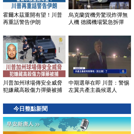
霍爾木茲重開有望！川普
烏克蘭貨機旁驚現炸彈無
再重話警告伊朗
人機 德國機場緊急拆彈
川普加州球場傳安全威脅
中期選舉在即 川普：警惕
犯嫌藏高殺傷力彈藥被捕
左翼共產主義候選人
今日整點新聞