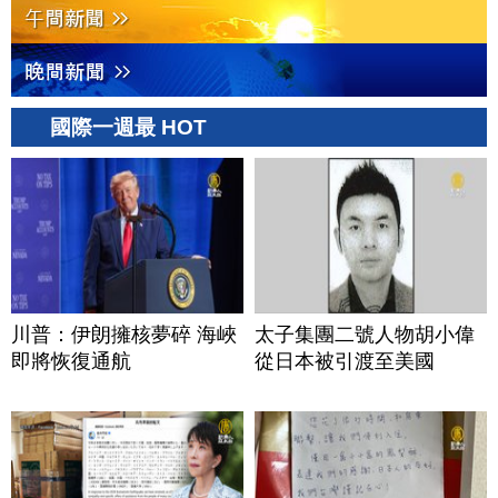
國際一週最 HOT
川普：伊朗擁核夢碎 海峽
太子集團二號人物胡小偉
即將恢復通航
從日本被引渡至美國