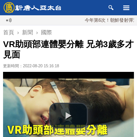
今年第6次！朝鮮發射彈道導彈 落
首頁
›
新聞
›
國際
VR助頭部連體嬰分離 兄弟3歲多才
見面
更新時間：2022-08-20 15:16:18