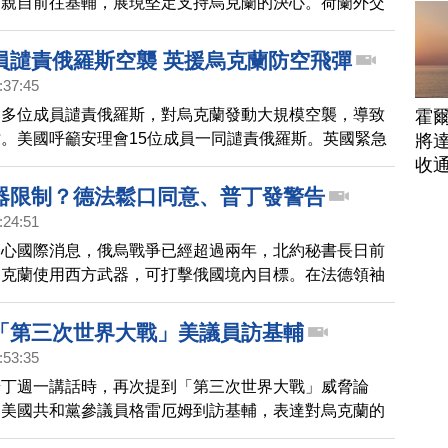
袖親自前往基輔，展現堅定支持烏克蘭的決心。荷蘭外交
宣布與烏克蘭簽署為期10年的安全協議。英國國防部也
4500萬英鎊，支持烏克蘭對抗俄羅斯侵略。
員譴責俄羅斯空襲 英援烏克蘭防空飛彈
:37:45
會多位成員譴責俄羅斯，對烏克蘭發動大規模空襲，導致
霍
。美國呼籲安理會15位成員一同譴責俄羅斯。英國緊急
將
數百枚防空飛彈，波蘭則譴責俄羅斯飛彈入侵波蘭領空，
收
立即停止並提出解釋。
器限制？德法鬆口同意、普丁發警告
:24:51
關心國際消息，俄烏戰爭已經超過兩年，北約秘書長日前
烏克蘭使用西方武器，可打擊俄國境內目標。在法德領袖
馬克宏和蕭茲都表達了同意立場。不過，白宮對此仍不鼓
總統普丁則是警告，此舉可能引發全球衝突。
「第三次世界大戰」美議員訪基輔
:53:35
普丁週一講話時，再次提到「第三次世界大戰」威脅論
，美國共和黨參議員格雷厄姆到訪基輔，表達對烏克蘭的