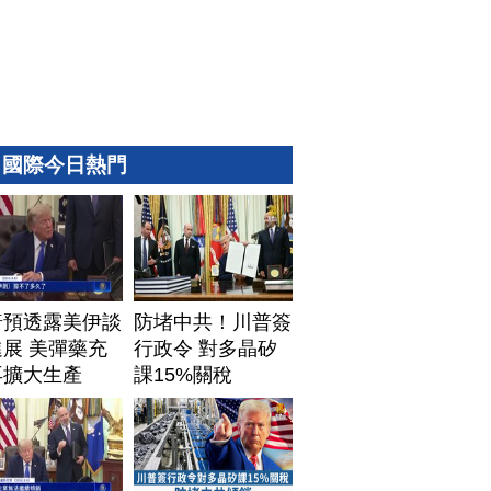
國際今日熱門
普預透露美伊談
防堵中共！川普簽
展 美彈藥充
行政令 對多晶矽
再擴大生產
課15%關稅