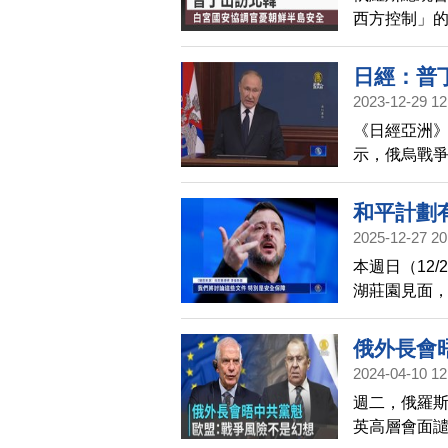
西方控制」
示，北韓與
日經：普
2023-12-29 12
《日經亞洲》
示，俄烏戰爭
綑綁中俄關
從中共過去
和平計劃
羅斯，兩者
2025-12-27 20
本週日（12
湖莊園見面
為，新年前
案舉行了電
俄外長會
個烏東頓巴
2024-04-10 12
週二，俄羅
英高層會面