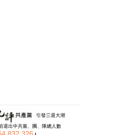
引發三退大潮
前退出中共黨、團、隊總人數
64,832,326
人