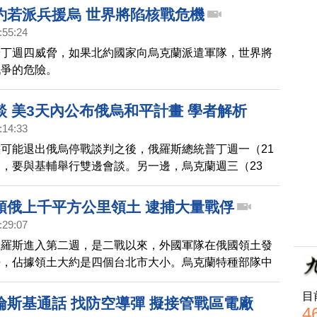
約若派兵援烏 世界將陷核戰危機
:55:24
普丁週四威脅，如果北約國家向烏克蘭派遣軍隊，世界將
戰爭的危險。
談 美3天內公布俄烏和平計畫 學者解析
:14:33
可能退出俄烏停戰談判之後，俄羅斯總統普丁週一（21
，要與基輔舉行雙邊會談。另一邊，烏克蘭週三（23
、歐夥伴在倫敦會面，推動無條件停火。美國總統川普
表示，將在未來3天公布有關俄羅斯與烏克蘭的和平計畫。
領俄上千平方公里領土 逮捕大量戰俘
:29:07
俄羅斯進入第二週，是二戰以來，外國軍隊在俄國領土發
勢，佔據領土大約是四個台北市大小。烏克蘭特種部隊中
ano Nadiradze）指出，從他們上周越界突襲俄羅斯庫
目
k）區以來，已俘虜了超過 2,000 名戰俘。
倫斯基通話 找防空導彈 擬接管戰區電廠
4