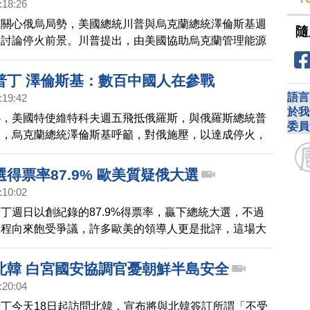
:18:26
您關心俄烏局勢，美國總統川普與烏克蘭總統澤倫斯基週
隨
，討論停火前景。川普提出，由美國協助烏克蘭管理能源
保安全。帶您看到白宮記者的報導。
普丁 澤倫斯基：數百中國人在參戰
語言
:19:42
於我
心，美國特使維特科夫週五飛抵俄羅斯，與俄羅斯總統普
委員
天，烏克蘭總統澤倫斯基呼籲，對俄施壓，以達成停火，
至少有數百名中國公民加入了俄軍，攻打烏克蘭。
得票率87.9% 歐美質疑俄大選
:10:02
丁週日以創紀錄的87.9%得票率，贏下總統大選，不過
過程向來飽受爭議，許多歐美的領導人更是批評，這場大
也不公平。
北韓 白宮國安協調官憂朝鮮半島安全
:20:04
丁今天18日起訪問北韓，宣布將與北韓簽訂所謂「不受