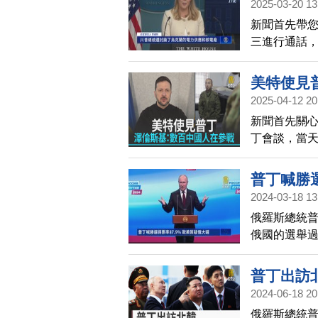
2025-03-20 13
新聞首先帶
三進行通話
設施，來確
美特使見
2025-04-12 20
新聞首先關
丁會談，當
同時表示，
普丁喊勝選
2024-03-18 13
俄羅斯總統普
俄國的選舉
選既不自由
普丁出訪
2024-06-18 20
俄羅斯總統普