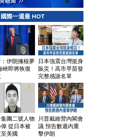
國際一週最 HOT
普：伊朗擁核夢
日本強震台灣挺身
海峽即將恢復
賑災！高市早苗發
航
完整感謝名單
子集團二號人物
川普戴維營內閣會
偉 從日本被
議 預告數週內重
渡至美國
擊伊朗