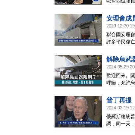
歐盟四位領
部發出聲明，
宣布加碼2億
安理會成
2023-12-30 19
聯合國安理
許多平民傷亡
援助烏克蘭
要求俄羅斯
解除烏武
2024-05-29 20
歡迎回來。
呼籲，允許
峰會之後，
勵。俄羅斯
普丁再提
2024-03-19 12
俄羅斯總統
調，同一天
支持。