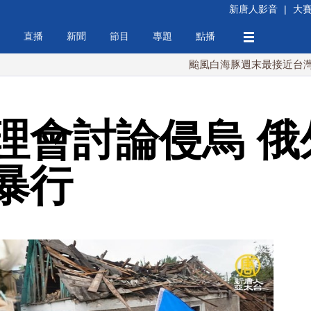
新唐人影音
|
大
直播
新聞
節目
專題
點播
颱風白海豚週末最接近台灣 最快9日
理會討論侵烏 俄
暴行