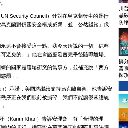
行。
川
晶矽
Security Council）針對在烏克蘭發生的暴行
防
控烏克蘭對俄國安全構成威脅，並「公然踐踏」俄
。
們永遠不會接受這一點。我今天所說的一切，純粹
不可避免的。」他在會議廳發言完畢後隨即離場。
搞
訓練的國家是這場衝突的當事方，並補充說「西方
普京
探
到懲罰」。
linken）承諾，美國將繼續支持烏克蘭自衛。他告訴安
際秩序正在我們眼前被撕碎，我們不能讓俄國總統
。」
（Karim Khan）告訴安理會，有「合理的理
範圍內的罪行。總部設在荷蘭海牙的國際刑事法院