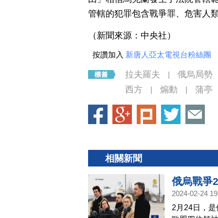
管轄的犯罪包含戰爭罪、危害人
（新聞來源：中央社）
按讚加入
新唐人亞太電視台粉絲團
拉夫羅夫
俄烏局勢
|
西方
煽動
蒲亭
|
|
相關新聞
俄烏戰爭
2024-02-24 19
2月24日，