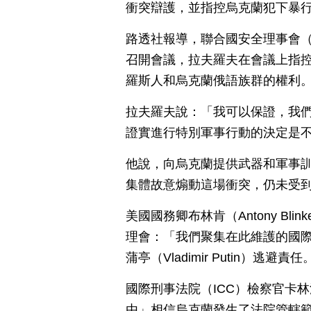
衝突辯護，並指控烏克蘭犯下暴
路透社報導，聯合國安全理事會（UN 
召開會議，拉夫羅夫在會議上指
羅斯人和烏克蘭俄語族群的權利
拉夫羅夫說：「我可以保證，我
證實進行特別軍事行動的決定是
他說，向烏克蘭提供武器和軍事
集體故意煽動這場衝突，仍未受
美國國務卿布林肯（Antony B
理會：「我們聚集在此維護的國
蒲亭（Vladimir Putin）逃避責任
國際刑事法院（ICC）檢察官卡林汗
由」相信烏克蘭發生了法院管轄