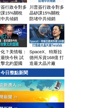
普簽行政令對多
川普簽行政令對多
課15%關稅
晶矽課15%關稅
堵中共傾銷
防堵中共傾銷
分化？美情報：
SpaceX、特斯拉
最快今秋 試
德州斥資168億 打
攻擊北約盟國
造最大晶片廠
Terafab
今日整點新聞