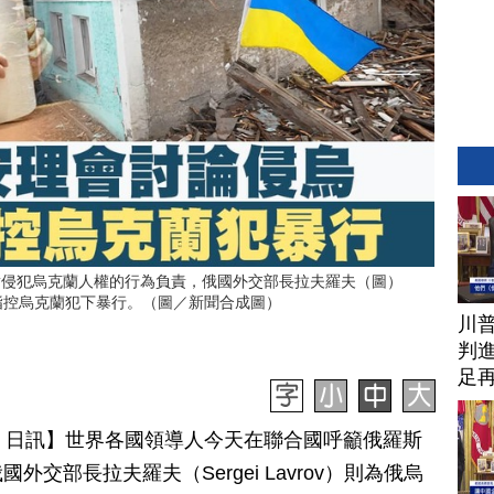
對侵犯烏克蘭人權的行為負責，俄國外交部長拉夫羅夫（圖）
護，並指控烏克蘭犯下暴行。（圖／新聞合成圖）
川
判進
足
月 23 日訊】世界各國領導人今天在聯合國呼籲俄羅斯
交部長拉夫羅夫（Sergei Lavrov）則為俄烏