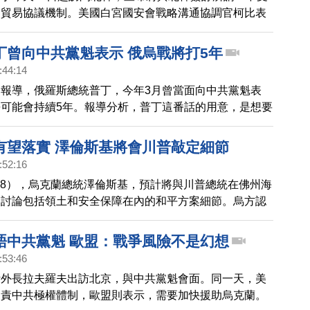
的貿易協議機制。美國白宮國安會戰略溝通協調官柯比表
俄羅斯不斷深化關係，可能將影響朝鮮半島的安全。
丁曾向中共黨魁表示 俄烏戰將打5年
:44:14
報導，俄羅斯總統普丁，今年3月曾當面向中共黨魁表
可能會持續5年。報導分析，普丁這番話的用意，是想要
係，要中共不要改變親俄立場。不過《日經亞洲》指出，
一些俄方不樂見的行為來看，顯示中共也並非完全相信俄
有望落實 澤倫斯基將會川普敲定細節
之間依然是互相猜忌。
:52:16
/28），烏克蘭總統澤倫斯基，預計將與川普總統在佛州海
，討論包括領土和安全保障在內的和平方案細節。烏方認
可以敲定很多內容。與此同時，美俄代表也就最新和平草
話會議。另有俄媒報導，普丁日前曾暗示，他想要的是整
晤中共黨魁 歐盟：戰爭風險不是幻想
斯地區，且願意通過交換領土來實現。
:53:46
斯外長拉夫羅夫出訪北京，與中共黨魁會面。同一天，美
譴責中共極權體制，歐盟則表示，需要加快援助烏克蘭。