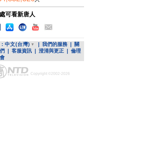
處可看新唐人
：
中文(台灣)
|
我們的服務
|
關
們
|
客服資訊
|
澄清與更正
|
倫理
會
Copyright ©2002-2026