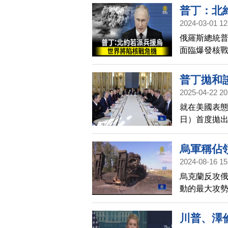
普丁：北
2024-03-01 12
俄羅斯總統
面臨爆發核
普丁拋和
2025-04-22 20
就在美國表態
日）首度拋出
日）將與美
（21 日）
烏軍稱佔
2024-08-16 15
烏克蘭反攻
動的最大攻
校納迪拉澤（V
斯克（Kurs
川普、澤