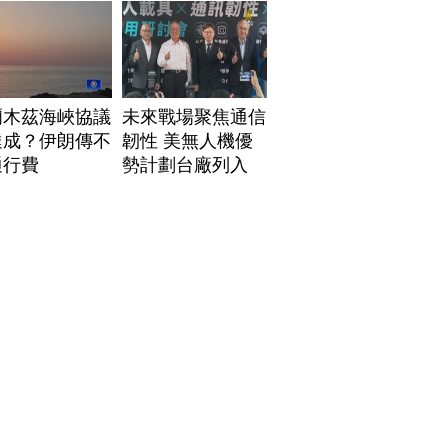
爾木茲海峽協議
未來戰場聚焦通信
達成？伊朗傳不
韌性 美無人機優
通行費
勢計劃台廠列入