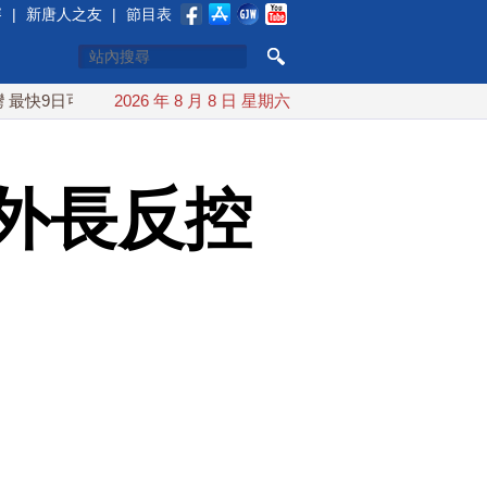
賽
|
新唐人之友
|
節目表
可能登陸中國
2026 年 8 月 8 日 星期六
台灣漢光首結合城鎮演習 AIT連續發文讚「韌性
外長反控