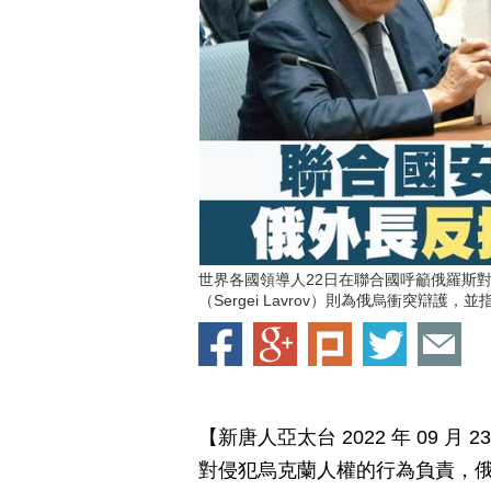
世界各國領導人22日在聯合國呼籲俄羅斯
（Sergei Lavrov）則為俄烏衝突辯
【新唐人亞太台 2022 年 09 
對侵犯烏克蘭人權的行為負責，俄國外