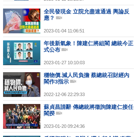
全民發現金 立院允盡速通過 輿論反
應？
2023-01-04 11:06:51
年後新氣象！陳建仁將組閣 總統今正
式公布
2023-01-27 10:10:03
穩物價.減人民負擔 蔡總統召財經內
閣作3指示
2022-12-06 22:29:33
蘇貞昌請辭 傳總統將徵詢陳建仁接任
閣揆
2023-01-20 09:24:36