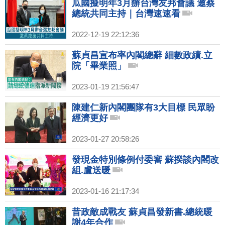
瓜國擬明年3月辦台灣友邦會議 邀蔡
總統共同主持｜台灣速速看
2022-12-19 22:12:36
蘇貞昌宣布率內閣總辭 細數政績.立
院「畢業照」
2023-01-19 21:56:47
陳建仁新內閣團隊有3大目標 民眾盼
經濟更好
2023-01-27 20:58:26
發現金特別條例付委審 蘇揆談內閣改
組.盧送暖
2023-01-16 21:17:34
昔政敵成戰友 蘇貞昌發新書.總統暖
謝4年合作