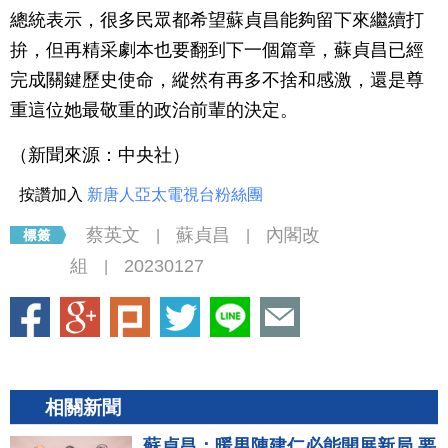
總統表示，很多民眾都希望蘇貞昌能夠留下來繼續打
拚，但再精采劇本也要翻到下一個篇章，蘇貞昌已經
完成關鍵歷史使命，縱然有再多不捨和感激，還是尊
重這位她最敬重的政治前輩的決定。
（新聞來源：中央社）
按讚加入
新唐人亞太電視台粉絲團
蔡英文
蘇貞昌
內閣改
|
|
組
20230127
|
相關新聞
蘇貞昌：暖男陳建仁必能開展新局 要