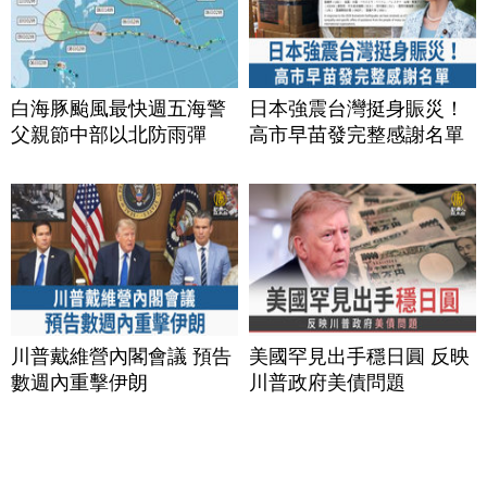
白海豚颱風最快週五海警
日本強震台灣挺身賑災！
父親節中部以北防雨彈
高市早苗發完整感謝名單
川普戴維營內閣會議 預告
美國罕見出手穩日圓 反映
數週內重擊伊朗
川普政府美債問題