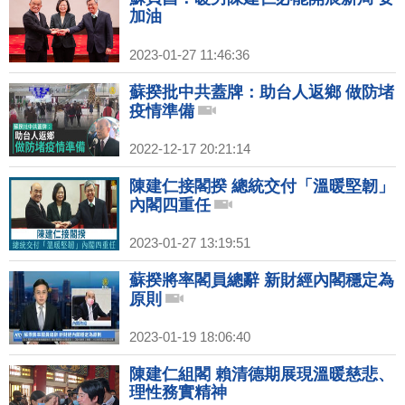
加油
2023-01-27 11:46:36
蘇揆批中共蓋牌：助台人返鄉 做防堵
疫情準備
2022-12-17 20:21:14
陳建仁接閣揆 總統交付「溫暖堅韌」
內閣四重任
2023-01-27 13:19:51
蘇揆將率閣員總辭 新財經內閣穩定為
原則
2023-01-19 18:06:40
陳建仁組閣 賴清德期展現溫暖慈悲、
理性務實精神