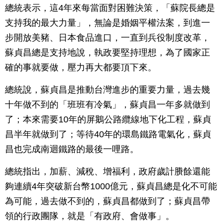
總統表示，這4年來每當面對困難決策，「蘇院長總是
支持我的最大力量」，無論是婚姻平權法案，到進一
步開放美豬、日本食品進口，一直到兵役制度改革，
蘇貞昌總是支持地說，執政要堅持理想，為了國家正
確的事就要做，壓力再大都要頂下來。
總統說，蘇貞昌是推動台灣進步的重要力量，過去幾
十年做不到的「班班有冷氣」，蘇貞昌一年多就做到
了；本來需要10年的屏鵝公路纜線地下化工程，蘇貞
昌半年就做到了；等待40年的環島鐵路電氣化，蘇貞
昌也完成南迴鐵路的最後一哩路。
總統指出，加薪、減稅、增福利，政府歲計賸餘還能
夠連續4年突破新台幣1000億元，蘇貞昌總是化不可能
為可能，過去做不到的，蘇貞昌都做到了；蘇貞昌帶
領的行政團隊，就是「有政府、會做事」。