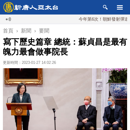
今年第6次！朝鮮發射彈道導彈 落
首頁
›
新聞
›
要聞
寫下歷史篇章 總統：蘇貞昌是最有
魄力最會做事院長
更新時間：2023-01-27 14:02:26