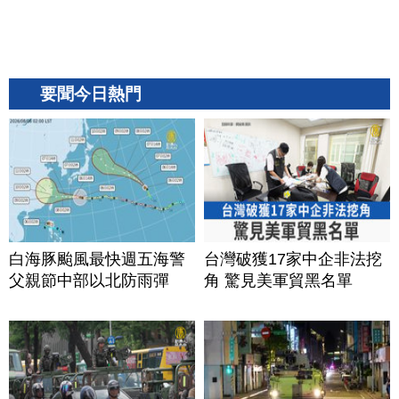
要聞今日熱門
白海豚颱風最快週五海警
台灣破獲17家中企非法挖
父親節中部以北防雨彈
角 驚見美軍貿黑名單