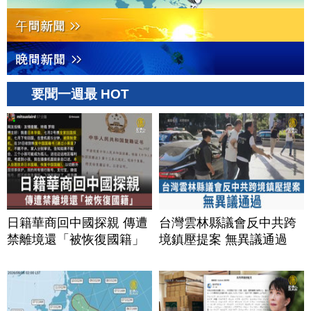
要聞一週最 HOT
日籍華商回中國探親 傳遭
台灣雲林縣議會反中共跨
禁離境還「被恢復國籍」
境鎮壓提案 無異議通過