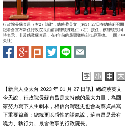
行政院長蘇貞昌（右2）請辭，總統蔡英文（右3）27日在總統府召開
記者會宣布新任行政院長由前副總統陳建仁（右）接任，蔡總統致詞
時表示，非常感激蘇貞昌，在4年前的最艱難時刻扛起重擔。（圖／中
央社）
【新唐人亞太台 2023 年 01 月 27 日訊】總統蔡英文
今天說，行政院長蘇貞昌是支持她的最大力量，為國
家努力寫下人生劇本，相信台灣歷史也會為蘇貞昌寫
下重要篇章；總統更以感性的語氣說，蘇貞昌是最有
魄力、執行力、最會做事的行政院長。