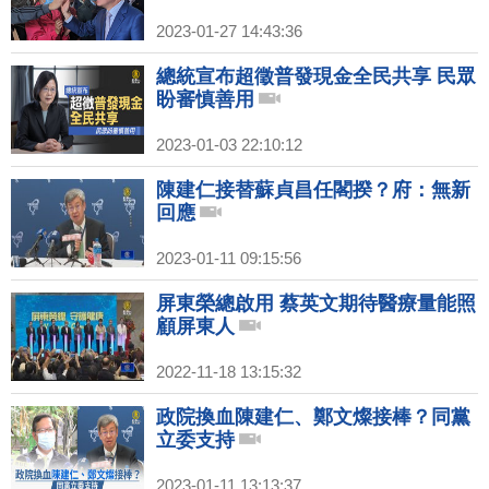
2023-01-27 14:43:36
總統宣布超徵普發現金全民共享 民眾
盼審慎善用
2023-01-03 22:10:12
陳建仁接替蘇貞昌任閣揆？府：無新
回應
2023-01-11 09:15:56
屏東榮總啟用 蔡英文期待醫療量能照
顧屏東人
2022-11-18 13:15:32
政院換血陳建仁、鄭文燦接棒？同黨
立委支持
2023-01-11 13:13:37