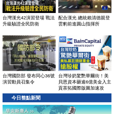
台灣漢光42演習登場 戰法
配合漢光 總統賴清德親登
升級驗證全民防衛
雲豹前進圓山指揮所
台灣國防部 發布同心36號
台灣珍奶驚艷華爾街！美
演習動員召集令
貝恩資本砸逾6億美金入主
貢茶拓國際版圖加速攻
美？｜#財經新聞｜
今日整點新聞
20260806(四)