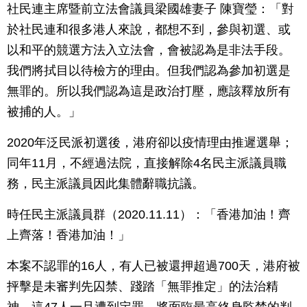
社民連主席暨前立法會議員梁國雄妻子 陳寶瑩：「對
於社民連和很多港人來說，都想不到，參與初選、或
以和平的競選方法入立法會，會被認為是非法手段。
我們將拭目以待檢方的理由。但我們認為參加初選是
無罪的。所以我們認為這是政治打壓，應該釋放所有
被捕的人。」
2020年泛民派初選後，港府卻以疫情理由推遲選舉；
同年11月，不經過法院，直接解除4名民主派議員職
務，民主派議員因此集體辭職抗議。
時任民主派議員群（2020.11.11）：「香港加油！齊
上齊落！香港加油！」
本案不認罪的16人，有人已被還押超過700天，港府被
抨擊是未審判先囚禁、踐踏「無罪推定」的法治精