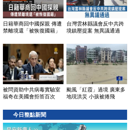
日籍華商回中國探親 傳遭
台灣雲林縣議會反中共跨
禁離境還「被恢復國籍」
境鎮壓提案 無異議通過
被問資助中共病毒實驗室
颱風「紅霞」過境 廣東多
福奇在美國會拒答百次
地現洪災 小孩被捲飛
今日整點新聞