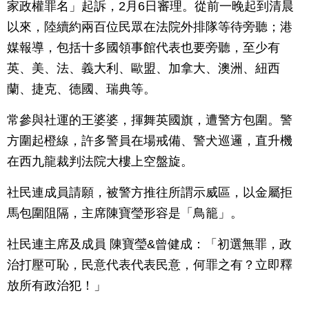
家政權罪名」起訴，2月6日審理。從前一晚起到清晨
以來，陸續約兩百位民眾在法院外排隊等待旁聽；港
媒報導，包括十多國領事館代表也要旁聽，至少有
英、美、法、義大利、歐盟、加拿大、澳洲、紐西
蘭、捷克、德國、瑞典等。
常參與社運的王婆婆，揮舞英國旗，遭警方包圍。警
方圍起橙線，許多警員在場戒備、警犬巡邏，直升機
在西九龍裁判法院大樓上空盤旋。
社民連成員請願，被警方推往所謂示威區，以金屬拒
馬包圍阻隔，主席陳寶瑩形容是「鳥籠」。
社民連主席及成員 陳寶瑩&曾健成：「初選無罪，政
治打壓可恥，民意代表代表民意，何罪之有？立即釋
放所有政治犯！」