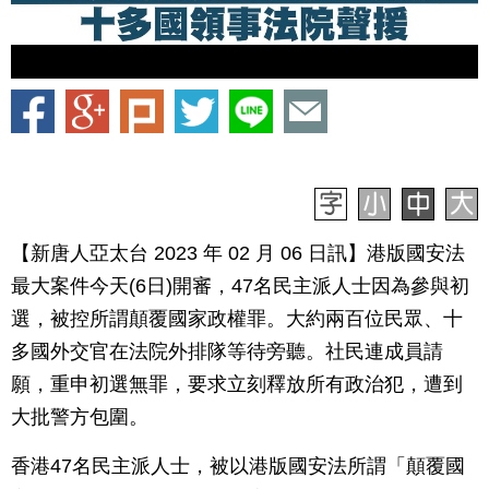
【新唐人亞太台 2023 年 02 月 06 日訊】港版國安法
最大案件今天(6日)開審，47名民主派人士因為參與初
選，被控所謂顛覆國家政權罪。大約兩百位民眾、十
多國外交官在法院外排隊等待旁聽。社民連成員請
願，重申初選無罪，要求立刻釋放所有政治犯，遭到
大批警方包圍。
香港47名民主派人士，被以港版國安法所謂「顛覆國