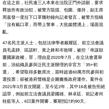
在這之前，社民連三人本來在法院正門外請願，要求
釋放所有政治犯，被警方阻擋、包圍、僵持，副主席
周嘉發一度拉下口罩幾秒鐘向記者發言，被警方指稱
「沒有戴口罩」而帶上警車，大批媒體湧上，場面混
亂。
47名民主派人士，包括法律學者戴耀廷、前立法會議
員毛孟靜、區諾軒、黃之鋒和岑敖暉，被控「串謀顛
覆國家政權」罪，理由是2020年7月，在立法會選舉
前，涉組織及參與泛民主派辦理的非官方「35+初
選」，希望取得多數席次，當時超過60萬市民參與初
選投票；卻被港府聲稱是企圖癱瘓政府運作。案件在
2021年3月首次開庭，至今近2年，其中16名被告拒絕
認罪，例如前立法會議員梁國雄、林卓廷、前記者何
桂藍等人，6日案件開審，審期預計約90天。