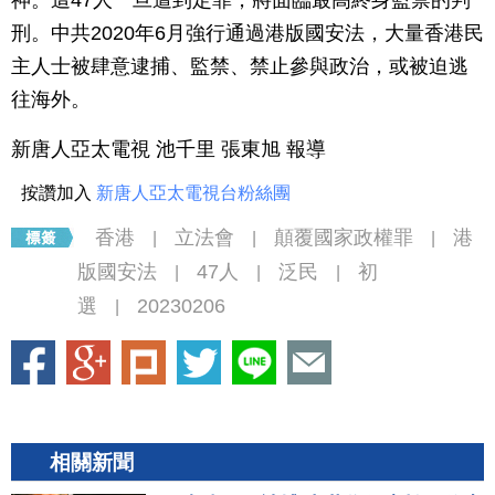
神。這47人一旦遭到定罪，將面臨最高終身監禁的判
刑。中共2020年6月強行通過港版國安法，大量香港民
主人士被肆意逮捕、監禁、禁止參與政治，或被迫逃
往海外。
新唐人亞太電視 池千里 張東旭 報導
按讚加入
新唐人亞太電視台粉絲團
香港
立法會
顛覆國家政權罪
港
|
|
|
版國安法
47人
泛民
初
|
|
|
選
20230206
|
相關新聞