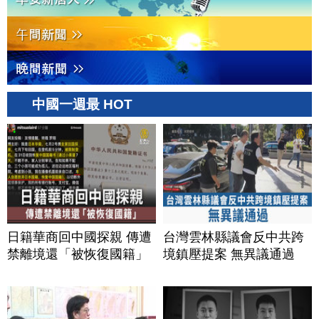
中國一週最 HOT
日籍華商回中國探親 傳遭
台灣雲林縣議會反中共跨
禁離境還「被恢復國籍」
境鎮壓提案 無異議通過