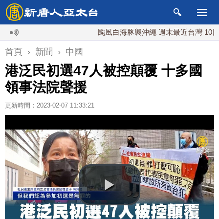
颱風白海豚襲沖繩 週末最近台灣 10日登陸
首頁
›
新聞
›
中國
港泛民初選47人被控顛覆 十多國
領事法院聲援
更新時間：2023-02-07 11:33:21