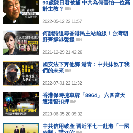
90歲陳日君被捕 中共為何害怕一位高
齡主教？
2022-05-12 22:11:57
何韻詩追尋香港民主站前線！台灣朝
野齊撐港聲援
2021-12-29 21:42:28
國安法下奔他鄉 港青：中共抹煞了我
們的未來
2022-07-01 22:11:32
香港保時捷車牌「8964」 六四當天
遭港警扣押
2023-06-05 20:09:32
中共信用破產 習近平七一赴港「一國
兩制」講20次