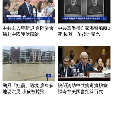
中共出入境新規 台陸委會
中共軍艦撞自家海警船釀2
籲赴中國評估風險
死 掩蓋一年後才曝光
颱風「紅霞」過境 廣東多
被問資助中共病毒實驗室
地現洪災 小孩被捲飛
福奇在美國會拒答百次