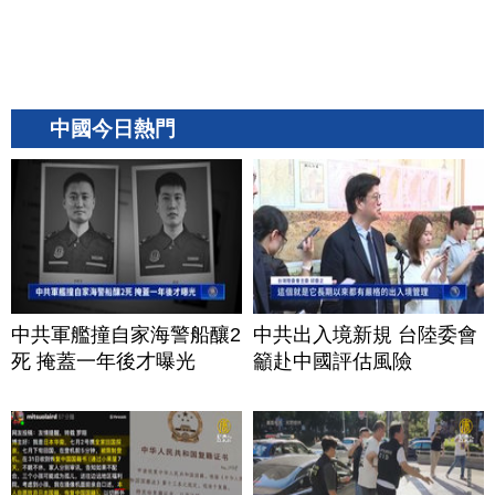
中國今日熱門
中共軍艦撞自家海警船釀2
中共出入境新規 台陸委會
死 掩蓋一年後才曝光
籲赴中國評估風險