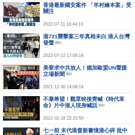
香港最新國安案件 「羊村繪本案」受
關注
2022-07-11 16:44:13
港721襲擊案三年真相未白 港人台灣
發聲
2022-07-22 17:08:16
美要求中共放人！德加歐盟UN聲援
立場新聞
2021-12-30 14:08:14
不棄希望！觀眾映後齊喊《時代革
命》片中港人現身喊話
2022-02-28 22:33:59
七一前 末代港督新書憶港心碎 批中