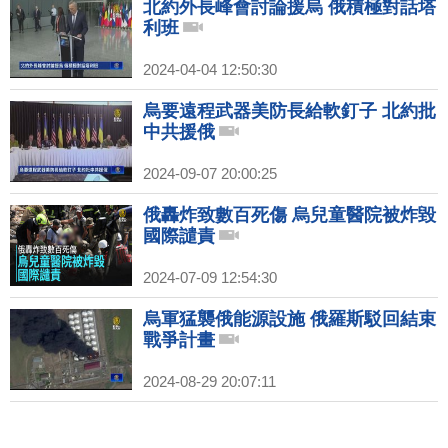
北約外長峰會討論援烏 俄積極對話塔
利班
2024-04-04 12:50:30
烏要遠程武器美防長給軟釘子 北約批
中共援俄
2024-09-07 20:00:25
俄轟炸致數百死傷 烏兒童醫院被炸毀
國際譴責
2024-07-09 12:54:30
烏軍猛襲俄能源設施 俄羅斯駁回結束
戰爭計畫
2024-08-29 20:07:11