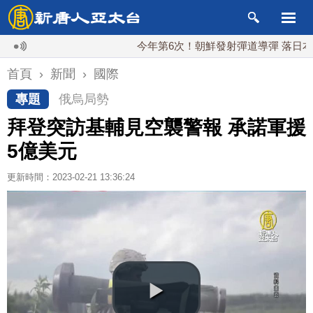
今年第6次！朝鮮發射彈道導彈 落日本EEZ外
首頁
›
新聞
›
國際
專題
俄烏局勢
拜登突訪基輔見空襲警報 承諾軍援
5億美元
更新時間：2023-02-21 13:36:24