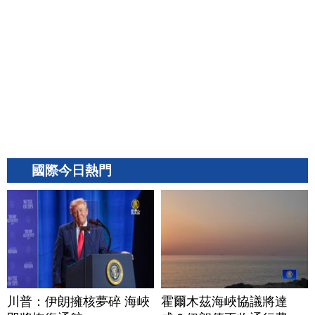
國際今日熱門
川普：伊朗擁核夢碎 海峽
霍爾木茲海峽協議將達