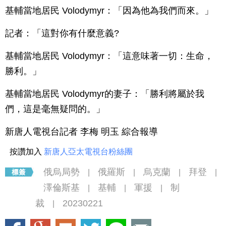
基輔當地居民 Volodymyr：「因為他為我們而來。」
記者：「這對你有什麼意義?
基輔當地居民 Volodymyr：「這意味著一切：生命，
勝利。」
基輔當地居民 Volodymyr的妻子：「勝利將屬於我
們，這是毫無疑問的。」
新唐人電視台記者 李梅 明玉 綜合報導
按讚加入
新唐人亞太電視台粉絲團
俄烏局勢
俄羅斯
烏克蘭
拜登
|
|
|
|
澤倫斯基
基輔
軍援
制
|
|
|
裁
20230221
|