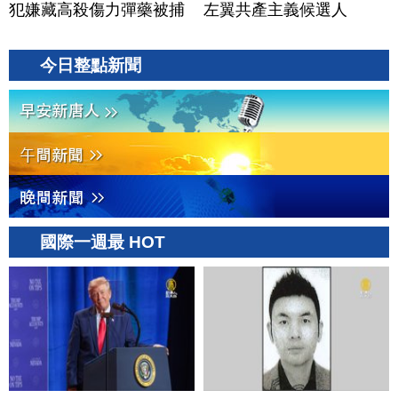
犯嫌藏高殺傷力彈藥被捕
左翼共產主義候選人
今日整點新聞
國際一週最 HOT