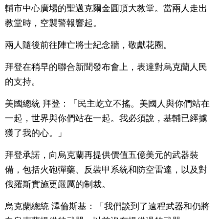
輔市中心廣場的聖邁克爾金圓頂大教堂。當兩人走出
教堂時，空襲警報響起。
兩人隨後前往陣亡將士紀念牆，敬獻花圈。
拜登在稍早的聯合新聞發布會上，表達對烏克蘭人民
的支持。
美國總統 拜登：「民主屹立不搖。美國人與你們站在
一起，世界與你們站在一起。我必須說，基輔已經擄
獲了我的心。」
拜登承諾，向烏克蘭再提供價值五億美元的武器裝
備，包括火砲彈藥、反裝甲系統和防空雷達，以及對
俄羅斯實施更嚴厲的制裁。
烏克蘭總統 澤倫斯基：「我們談到了遠程武器和仍將