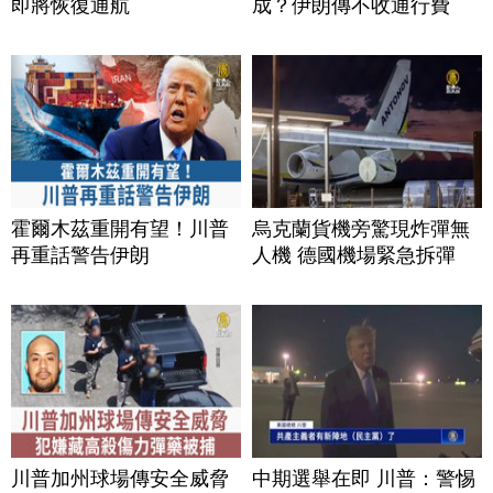
即將恢復通航
成？伊朗傳不收通行費
霍爾木茲重開有望！川普
烏克蘭貨機旁驚現炸彈無
再重話警告伊朗
人機 德國機場緊急拆彈
川普加州球場傳安全威脅
中期選舉在即 川普：警惕