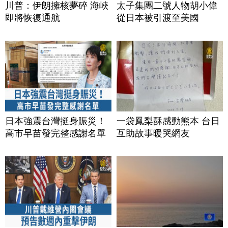
川普：伊朗擁核夢碎 海峽
太子集團二號人物胡小偉
即將恢復通航
從日本被引渡至美國
日本強震台灣挺身賑災！
一袋鳳梨酥感動熊本 台日
高市早苗發完整感謝名單
互助故事暖哭網友