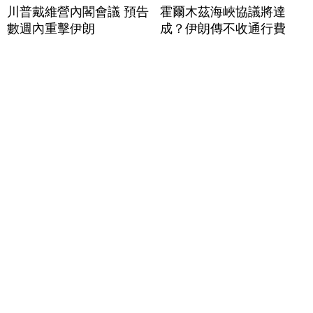
川普戴維營內閣會議 預告
霍爾木茲海峽協議將達
數週內重擊伊朗
成？伊朗傳不收通行費