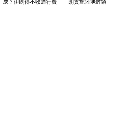
成？伊朗傳不收通行費
朗實施陸地封鎖