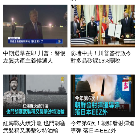
中期選舉在即 川普：警惕
防堵中共！川普簽行政令
左翼共產主義候選人
對多晶矽課15%關稅
紅海戰火續升溫 也門胡塞
今年第6次！朝鮮發射彈道
武裝稱又襲擊沙特油輪
導彈 落日本EEZ外