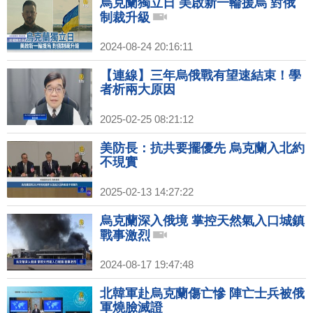
烏克蘭獨立日 美啟新一輪援烏 對俄
制裁升級
2024-08-24 20:16:11
【連線】三年烏俄戰有望速結束！學
者析兩大原因
2025-02-25 08:21:12
美防長：抗共要擺優先 烏克蘭入北約
不現實
2025-02-13 14:27:22
烏克蘭深入俄境 掌控天然氣入口城鎮
戰事激烈
2024-08-17 19:47:48
北韓軍赴烏克蘭傷亡慘 陣亡士兵被俄
軍燒臉滅證