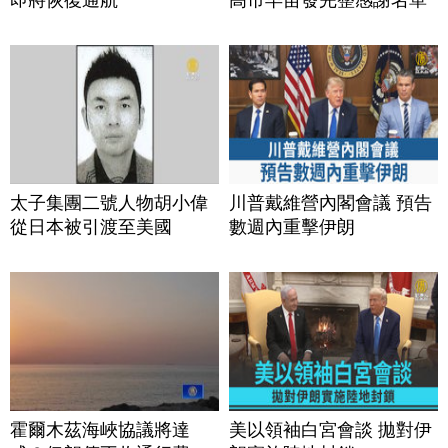
太子集團二號人物胡小偉
川普戴維營內閣會議 預告
從日本被引渡至美國
數週內重擊伊朗
霍爾木茲海峽協議將達
美以領袖白宮會談 拋對伊