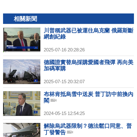
相關新聞
川普稱武器已被運往烏克蘭 俄羅斯斷
網創紀錄
2025-07-16 20:28:26
德國證實替烏採購愛國者飛彈 再向美
加碼軍購
2025-07-15 20:32:07
布林肯抵烏雪中送炭 普丁訪中前換內
閣
2024-05-15 12:54:25
解除烏武器限制？德法鬆口同意、普
丁發警告