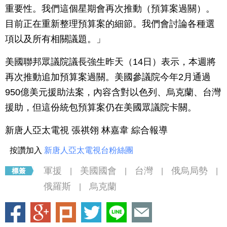
重要性。我們這個星期會再次推動（預算案過關）。
目前正在重新整理預算案的細節。我們會討論各種選
項以及所有相關議題。」
美國聯邦眾議院議長強生昨天（14日）表示，本週將
再次推動追加預算案過關。美國參議院今年2月通過
950億美元援助法案，內容含對以色列、烏克蘭、台灣
援助，但這份統包預算案仍在美國眾議院卡關。
新唐人亞太電視 張祺翎 林嘉韋 綜合報導
按讚加入
新唐人亞太電視台粉絲團
軍援
美國國會
台灣
俄烏局勢
|
|
|
|
俄羅斯
烏克蘭
|