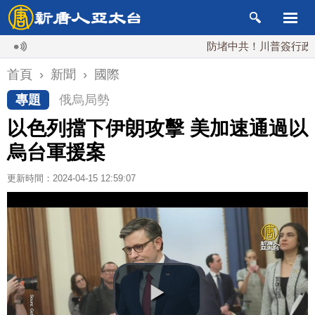
防堵中共！川普簽行政令 對多
首頁
›
新聞
›
國際
專題
俄烏局勢
以色列擋下伊朗攻擊 美加速通過以
烏台軍援案
更新時間：2024-04-15 12:59:07