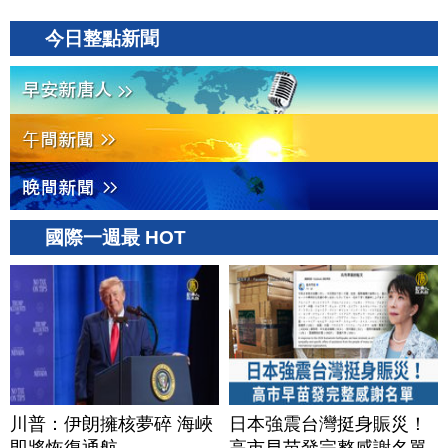
今日整點新聞
國際一週最 HOT
川普：伊朗擁核夢碎 海峽
日本強震台灣挺身賑災！
即將恢復通航
高市早苗發完整感謝名單