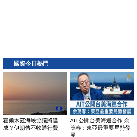
國際今日熱門
霍爾木茲海峽協議將達
AIT公開台美海巡合作 余
成？伊朗傳不收通行費
茂春：東亞最重要局勢發
展