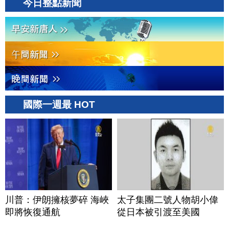
今日整點新聞
國際一週最 HOT
川普：伊朗擁核夢碎 海峽
太子集團二號人物胡小偉
即將恢復通航
從日本被引渡至美國