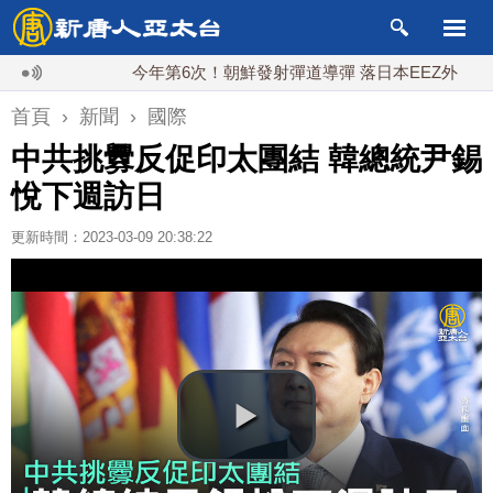
今年第6次！朝鮮發射彈道導彈 落日本EEZ外
紅海
首頁
›
新聞
›
國際
中共挑釁反促印太團結 韓總統尹錫
悅下週訪日
更新時間：2023-03-09 20:38:22