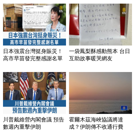
日本強震台灣挺身賑災！
一袋鳳梨酥感動熊本 台日
高市早苗發完整感謝名單
互助故事暖哭網友
川普戴維營內閣會議 預告
霍爾木茲海峽協議將達
數週內重擊伊朗
成？伊朗傳不收通行費