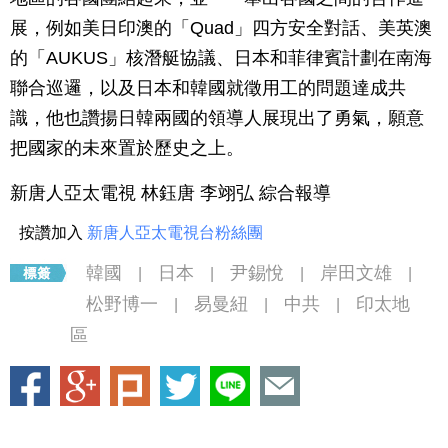
展，例如美日印澳的「Quad」四方安全對話、美英澳
的「AUKUS」核潛艇協議、日本和菲律賓計劃在南海
聯合巡邏，以及日本和韓國就徵用工的問題達成共
識，他也讚揚日韓兩國的領導人展現出了勇氣，願意
把國家的未來置於歷史之上。
新唐人亞太電視 林鈺唐 李翊弘 綜合報導
按讚加入
新唐人亞太電視台粉絲團
韓國
日本
尹錫悅
岸田文雄
|
|
|
|
松野博一
易曼紐
中共
印太地
|
|
|
區