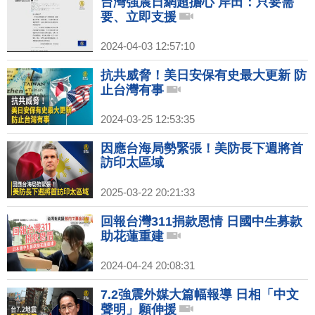
台灣強震日網超擔心 岸田：只要需
要、立即支援
2024-04-03 12:57:10
抗共威脅！美日安保有史最大更新 防
止台灣有事
2024-03-25 12:53:35
因應台海局勢緊張！美防長下週將首
訪印太區域
2025-03-22 20:21:33
回報台灣311捐款恩情 日國中生募款
助花蓮重建
2024-04-24 20:08:31
7.2強震外媒大篇幅報導 日相「中文
聲明」願伸援