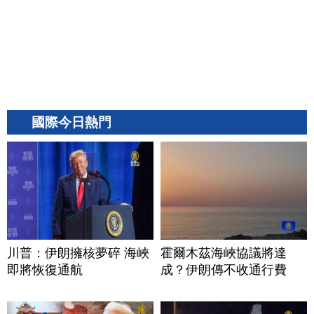
國際今日熱門
川普：伊朗擁核夢碎 海峽
霍爾木茲海峽協議將達
即將恢復通航
成？伊朗傳不收通行費