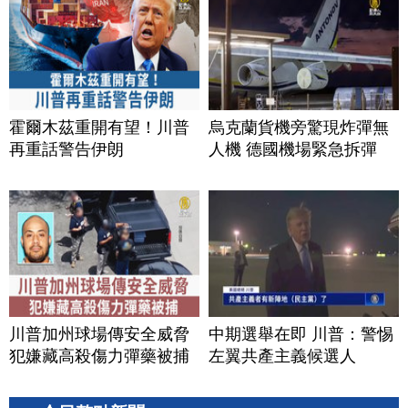
霍爾木茲重開有望！川普
烏克蘭貨機旁驚現炸彈無
再重話警告伊朗
人機 德國機場緊急拆彈
川普加州球場傳安全威脅
中期選舉在即 川普：警惕
犯嫌藏高殺傷力彈藥被捕
左翼共產主義候選人