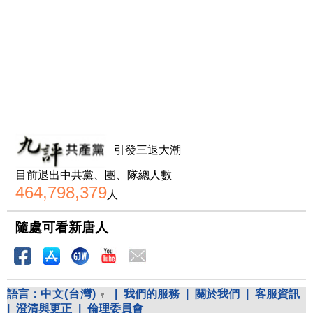
引發三退大潮
目前退出中共黨、團、隊總人數
464,798,379
人
隨處可看新唐人
語言：
中文(台灣)
|
我們的服務
|
關於我們
|
客服資訊
|
澄清與更正
|
倫理委員會