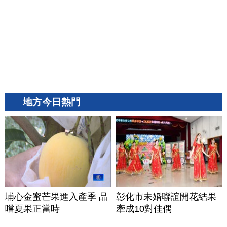
地方今日熱門
埔心金蜜芒果進入產季 品
彰化市未婚聯誼開花結果
嚐夏果正當時
牽成10對佳偶