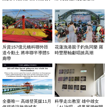
斥資157億元橋科聯外匝
花蓮漁港親子釣魚同樂 羅
道今動土 將串聯半導體S
時豐壓軸獻唱掀高潮
廊帶
全臺唯一 高雄登英媒11月
科學走出教室 雄中雄女