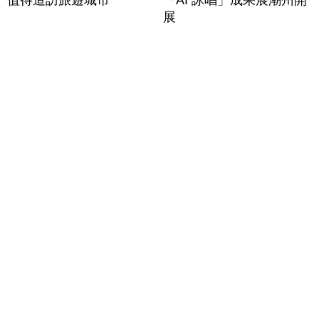
值得造訪旅遊城市
「AI 詠唱」成果展潮州開
展