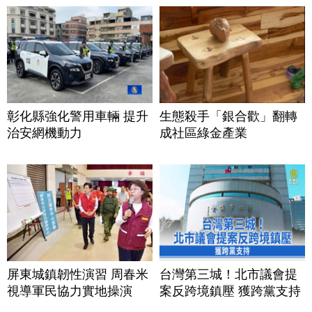
彰化縣強化警用車輛 提升
生態殺手「銀合歡」翻轉
治安網機動力
成社區綠金產業
屏東城鎮韌性演習 周春米
台灣第三城！北市議會提
視導軍民協力實地操演
案反跨境鎮壓 獲跨黨支持