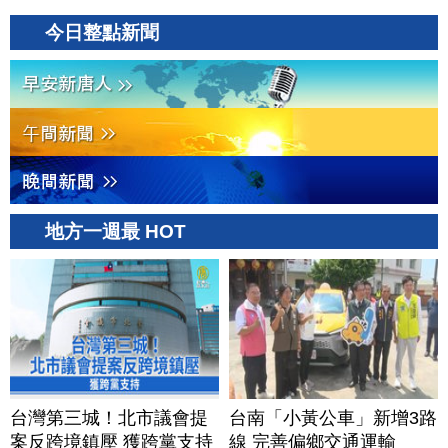
今日整點新聞
地方一週最 HOT
台灣第三城！北市議會提
台南「小黃公車」新增3路
案反跨境鎮壓 獲跨黨支持
線 完善偏鄉交通運輸