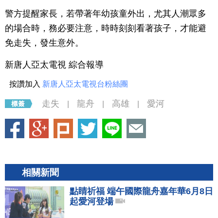
警方提醒家長，若帶著年幼孩童外出，尤其人潮眾多
的場合時，務必要注意，時時刻刻看著孩子，才能避
免走失，發生意外。
新唐人亞太電視 綜合報導
按讚加入
新唐人亞太電視台粉絲團
走失
龍舟
高雄
愛河
|
|
|
相關新聞
點睛祈福 端午國際龍舟嘉年華6月8日
起愛河登場