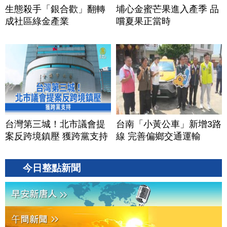
生態殺手「銀合歡」翻轉
埔心金蜜芒果進入產季 品
成社區綠金產業
嚐夏果正當時
台灣第三城！北市議會提
台南「小黃公車」新增3路
案反跨境鎮壓 獲跨黨支持
線 完善偏鄉交通運輸
今日整點新聞