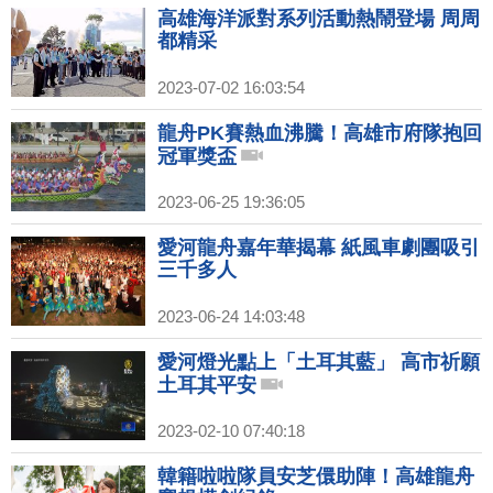
高雄海洋派對系列活動熱鬧登場 周周
都精采
2023-07-02 16:03:54
龍舟PK賽熱血沸騰！高雄市府隊抱回
冠軍獎盃
2023-06-25 19:36:05
愛河龍舟嘉年華揭幕 紙風車劇團吸引
三千多人
2023-06-24 14:03:48
愛河燈光點上「土耳其藍」 高市祈願
土耳其平安
2023-02-10 07:40:18
韓籍啦啦隊員安芝儇助陣！高雄龍舟