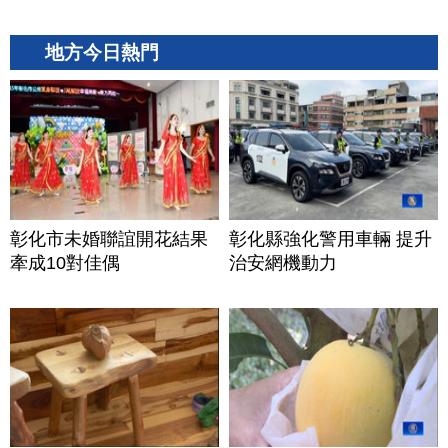
地方今日熱門
彰化市未婚聯誼開花結果
彰化縣強化警用車輛 提升
牽成10對佳偶
治安網機動力