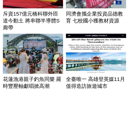
斥資157億元橋科聯外匝
同濟會攜企業投資品德教
道今動土 將串聯半導體S
育 七校國小獲教材資源
廊帶
花蓮漁港親子釣魚同樂 羅
全臺唯一 高雄登英媒11月
時豐壓軸獻唱掀高潮
值得造訪旅遊城市