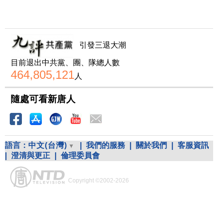
引發三退大潮
目前退出中共黨、團、隊總人數
464,805,121
人
隨處可看新唐人
語言：
中文(台灣)
|
我們的服務
|
關於我們
|
客服資訊
|
澄清與更正
|
倫理委員會
Copyright ©2002-2026