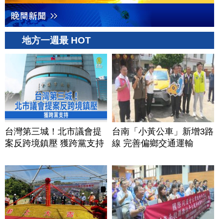
地方一週最 HOT
台灣第三城！北市議會提
台南「小黃公車」新增3路
案反跨境鎮壓 獲跨黨支持
線 完善偏鄉交通運輸