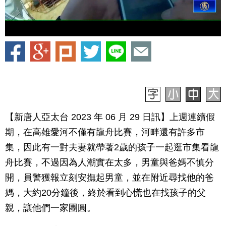
【新唐人亞太台 2023 年 06 月 29 日訊】上週連續假
期，在高雄愛河不僅有龍舟比賽，河畔還有許多市
集，因此有一對夫妻就帶著2歲的孩子一起逛市集看龍
舟比賽，不過因為人潮實在太多，男童與爸媽不慎分
開，員警獲報立刻安撫起男童，並在附近尋找他的爸
媽，大約20分鐘後，終於看到心慌也在找孩子的父
親，讓他們一家團圓。