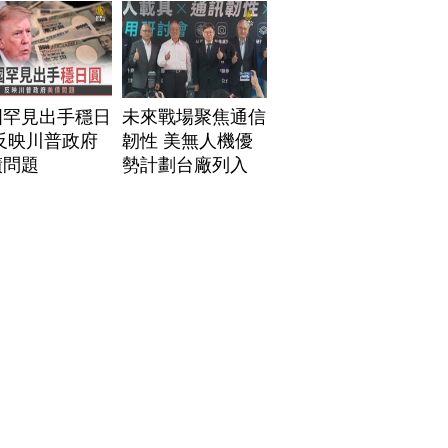
國罕見出手穩日
未來戰場聚焦通信
反映川普政府
韌性 美無人機優
債問題
勢計劃台廠列入