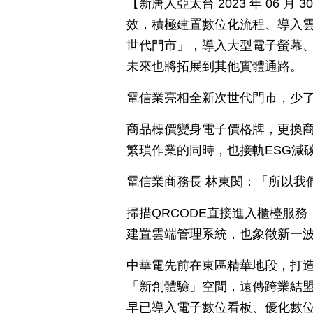
【新唐人亞太台 2023 年 06 
效，積極建置數位化流程、導入雲
世代門市」，導入大型電子螢幕
未來也將拓展到其他實體通路。
電信業亮相全新次世代門市，少
商品標價變身電子價格牌，更換
繁瑣作業的同時，也接軌ESG減
電信業商務長 林東閔：「所以我
掃描QRCODE直接進入櫃檯服務
建置雲端管理系統，也象徵新一
中華電先前在東區精華地段，打造
「新創體驗」空間，遠傳跨業結
早已導入電子數位看板、優化數