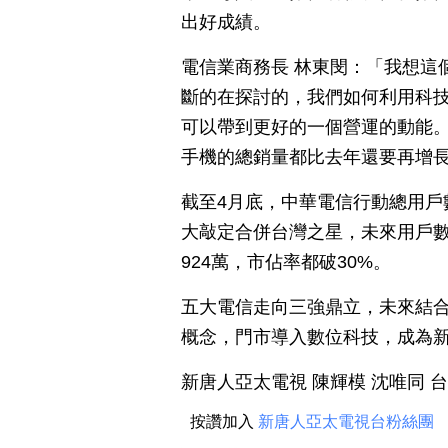
出好成績。
電信業商務長 林東閔：「我想這
斷的在探討的，我們如何利用科
可以帶到更好的一個營運的動能。
手機的總銷量都比去年還要再增
截至4月底，中華電信行動總用戶數
大敲定合併台灣之星，未來用戶數
924萬，市佔率都破30%。
五大電信走向三強鼎立，未來結合線上
概念，門市導入數位科技，成為
新唐人亞太電視 陳輝模 沈唯同 
按讚加入
新唐人亞太電視台粉絲團