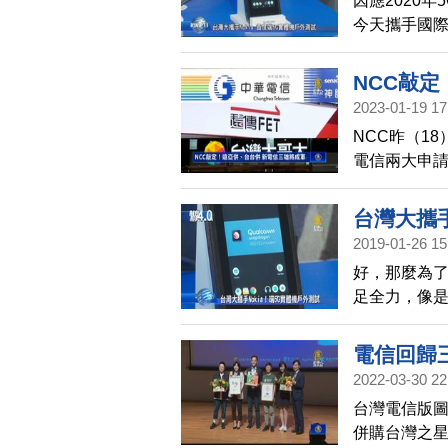
因應2020
今天攜手國際
5G網路訊號
NCC敲
2023-01-19 17
NCC昨（1
電信兩大申
業競爭態勢
來競爭態樣
台灣大攜手
2019-01-26 15
好，那麼為了
足全力，像是
搬到戶外，發
近。
電信回歸
2022-03-30 22
台灣電信版
併購台灣之