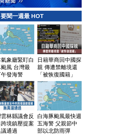
要聞一週最 HOT
本氣象廳緊盯白
日籍華商回中國探
颱風 台灣最
親 傳遭禁離境還
下午發海警
「被恢復國籍」
灣雲林縣議會反
白海豚颱風最快週
共跨境鎮壓提案
五海警 父親節中
異議通過
部以北防雨彈