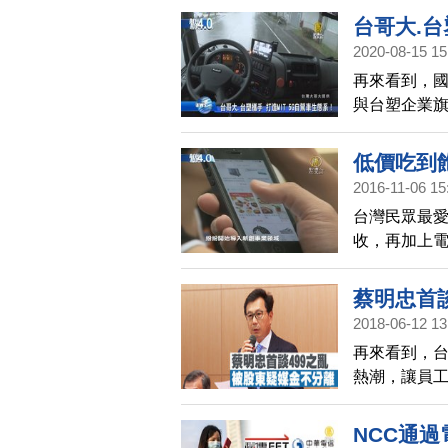
成為東南亞
台哥大.台
2020-08-15 15
再來看到，國
與台塑企業
造MIT 5
正式運作。
低價吃到
2016-11-06 15
台灣民眾最
收，再加上
思考多角化
蔡明忠首談
2018-06-12 13
再來看到，台
熱潮，讓員
「慘案」、
NCC通過