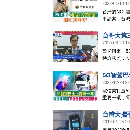
2023-01-19 12
台灣的NCC
申請案，台灣
強鼎立」局面
合併亞太電信
台哥大第
30日期限內
2020-06-20 15
都要概括承受
歡迎回來。5
願意配合。N
特許執照，今
變。
揄自己是被2
陣，但未來
5G智駕
2021-12-28 22
願景
電信業打造5
重要一環，電
務，下一步
台灣大攜手
2019-01-25 20