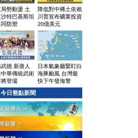
局勢動盪 土
降低對中稀土依賴
其沙特巴基斯坦
川普宣布礦業投資
共同防禦
20億美元
武德 新唐人
日本氣象廳緊盯白
球中華傳統武術
海豚颱風 台灣最
賽將登場
快下午發海警
今日整點新聞