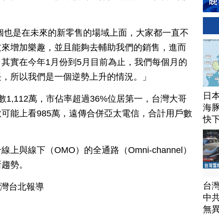
個也是在未來的新零售的場域上面，大家都一直不
技來增加樂趣，並且能夠去輔助我們的銷售，進而
其實在今年1月份到5月目前為止，我們每個月的
長，所以我們是一個逆勢上升的情況。」
日
1,112萬，市佔率超過36%位居第一，台灣大哥
海豚
可能上看985萬，遠傳合併亞太電信，合計用戶數
快
與線下（OMO）的全通路（Omni-channel）
新趨勢。
台
台灣台北報導
中
無