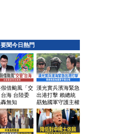
要聞今日熱門
共假借颱風「交
漢光實兵濱海緊急
台海 台陸委
出港打擊 賴總統
怒轟無知
勗勉國軍守護主權