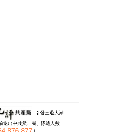
引發三退大潮
前退出中共黨、團、隊總人數
64,876,877
人