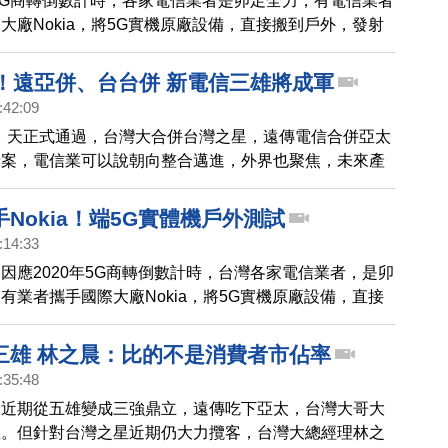
年5G商轉倒數計時，各家電信業者是卯足全力，有電信業者
大廠Nokia，將5G實機原廠設備，直接搬到戶外，發射
，可以說5G商用化的腳步，已經更加接近。
定！遠亞併、台台併 新電信三雄將成軍
:42:09
8）天正式通過，台灣大合併台灣之星，遠傳電信合併亞太
請案，電信業可以說朝向整合邁進，外界也聚焦，未來產
，除了電信資費外，三大業者如今各自坐擁轉型業務，未
，可能更加激烈。
Nokia！端5G實體機戶外測試
:14:33
因應2020年5G商轉倒數計時，台灣各家電信業者，是卯
有業者攜手國際大廠Nokia，將5G實機原廠設備，直接
射5G網路訊號，可以說 5G商用化的腳步，已經更加接
三雄 林之晨：比的不是消費者市佔率
:35:48
圖近期從五雄變成三強鼎立，遠傳吃下亞太，台灣大哥大
星。但針對台灣之星近期仍大力攬客，台灣大總經理林之