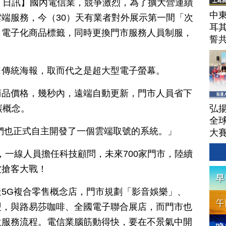
月 30 日訊】國內電信業，競爭激烈，為了擴大營運績
中東
端服務，今（30）天有業者對外展示第一間「次
耳
、電子化商品標籤，同時更換門市服務人員制服，
誓
了傳統海報，取而代之是超大型電子螢幕。
商品價格，幾秒內，遠端自動更新，門市人員省下
弘揚
碳概念。
全
們也正式自主開發了一個雲端取號的系統。」
大
，一線人員擔任科技顧問，未來700家門市，陸續
波搶客大戰！
5G複合零售概念店，門市規劃「影音娛樂」、
盟，與路易莎咖啡、全國電子聯合展店，而門市也
位服務流程。電信業腦筋動得快，要在不景氣中開