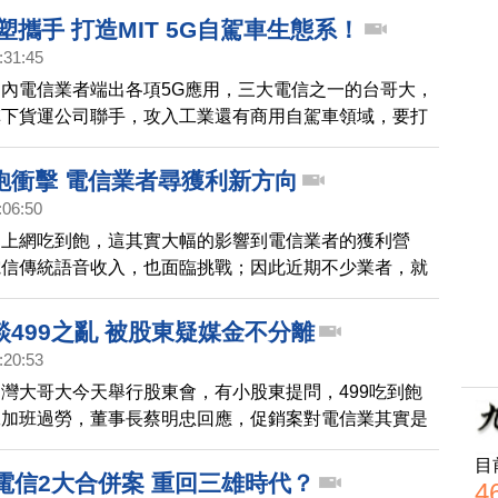
級的國際企業。
塑攜手 打造MIT 5G自駕車生態系！
:31:45
內電信業者端出各項5G應用，三大電信之一的台哥大，
旗下貨運公司聯手，攻入工業還有商用自駕車領域，要打
G自駕車生態系，初步在台灣先試運行，預估最快明後年就能
飽衝擊 電信業者尋獲利新方向
:06:50
愛上網吃到飽，這其實大幅的影響到電信業者的獲利營
電信傳統語音收入，也面臨挑戰；因此近期不少業者，就
經營，跨足新創事業，或物聯網相關領域。
499之亂 被股東疑媒金不分離
:20:53
灣大哥大今天舉行股東會，有小股東提問，499吃到飽
工加班過勞，董事長蔡明忠回應，促銷案對電信業其實是
還說，「祈禱上蒼憐憫」，未來不要再發生。
目
電信2大合併案 重回三雄時代？
4