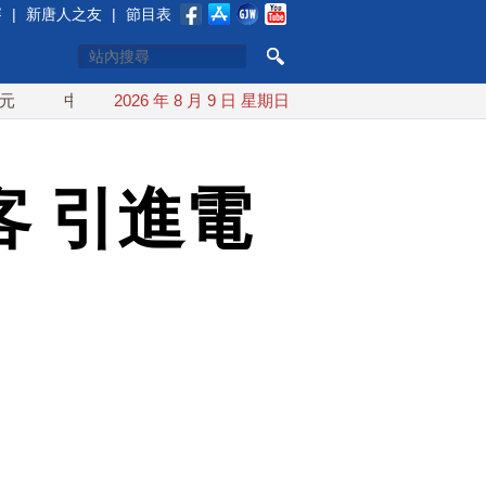
賽
|
新唐人之友
|
節目表
中東局勢動盪 土耳其沙特巴基斯坦誓共同防禦
2026 年 8 月 9 日 星期日
漢光實兵濱海緊
 引進電