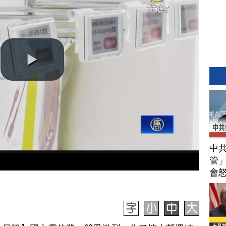
中
管」
會