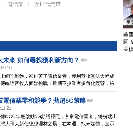
電信業
次世代門市
|
|
美
圓 
美
大未來 如何尋找獲利新方向？
:00:10
愛上網吃到飽，卻也苦了電信業者，獲利營收無法大幅成
信傳統語音收入面臨挑戰；近期不少業者多角化經營，跨
，或物聯網相關領域，成了電信業者轉型的不二法門。
破電信業零和競爭？拋超5G策略
:11:21
傳NCC年底啟動5G頻譜釋照，各家電信業者，紛紛端出
台灣大哥大新任總經理林之晨，在本週，找來媒體，宣示
策略」，目標在10~15年時間，集團市值成長10倍，喊話