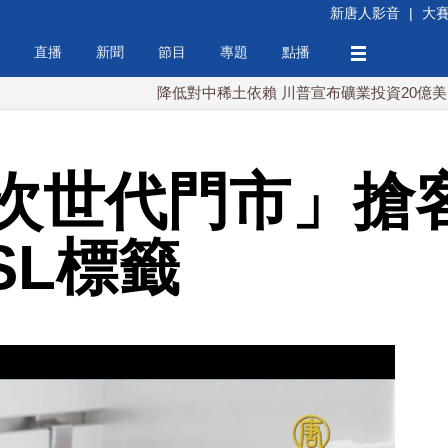
新唐人影音
|
大
直播
新聞
節目
專題
點播
降低對中稀土依賴 川普宣布礦業投資20億美元
次世代門市」搶客
SL標籤