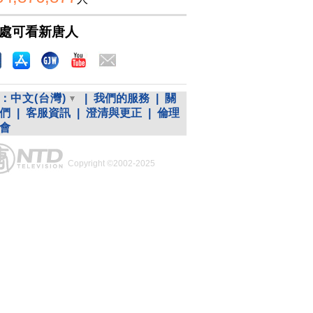
處可看新唐人
：
中文(台灣)
|
我們的服務
|
關
們
|
客服資訊
|
澄清與更正
|
倫理
會
Copyright ©2002-2025