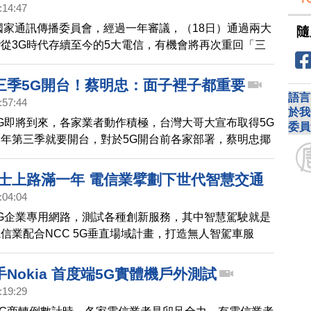
:14:47
國家通訊傳播委員會，經過一年審議，（18日）通過兩大
隨
從3G時代存續至今的5大電信，有機會將再次重回「三
，NCC同意台灣大哥大合併台灣之星，並同意遠傳電信
。但是都有「附帶條件」，除了頻寬超標須在明年6月
三季5G開台！蔡明忠：面子裡子都重要
改正之外，在資費議題上，有關既有用戶契約，存續公司
語言
:57:44
。對此，台灣大表示：NCC附款窒礙難行，遠傳則表達
於我
G即將到來，各家業者動作積極，台灣大哥大宣布取得5G
委員
CC說。476萬用戶「話照通、網照上」，原來權益都不
年第三季就要開台，對於5G開台前各家部署，蔡明忠揶
雄欺負，他認為現在各家業者，都在比面子，輸人不輸
還得各憑本事。
巴士上路滿一年 電信業擘劃下世代智慧交通
:04:04
G企業專用網路，測試各種創新服務，其中智慧駕駛就是
信業配合NCC 5G垂直場域計畫，打造無人智駕車服
除了客運範疇，也要積極打入物流倉儲領域。
Nokia 首度端5G實體機戶外測試
:19:29