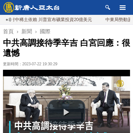
對中稀土依賴 川普宣布礦業投資20億美元
中東局勢動盪 土耳
首頁
›
新聞
›
國際
中共高調接待季辛吉 白宮回應：很
遺憾
更新時間：2023-07-22 19:30:29