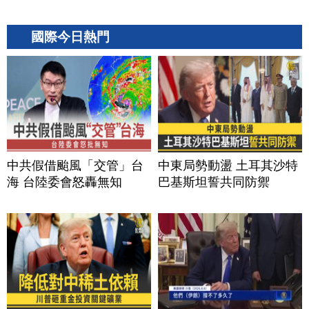
國際今日熱門
中共假借颱風「交管」台
中東局勢動盪 土耳其沙特
海 台陸委會怒轟無知
巴基斯坦誓共同防禦