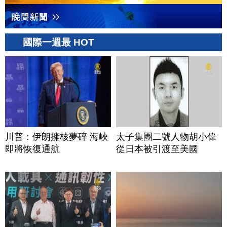
國際一週最 HOT
川普：伊朗擁核夢碎 海峽
太子集團二號人物胡小偉
即將恢復通航
從日本被引渡至美國