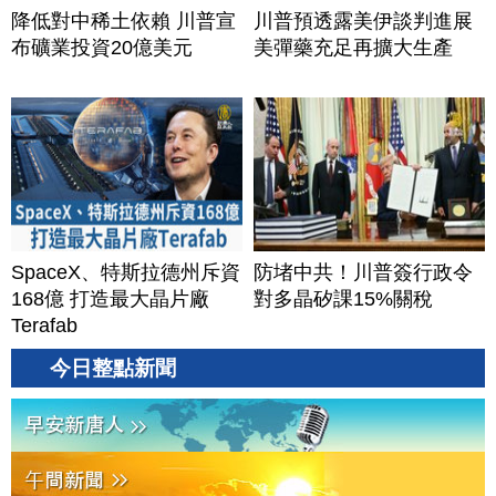
降低對中稀土依賴 川普宣
川普預透露美伊談判進展
布礦業投資20億美元
美彈藥充足再擴大生產
SpaceX、特斯拉德州斥資
防堵中共！川普簽行政令
168億 打造最大晶片廠
對多晶矽課15%關稅
Terafab
今日整點新聞