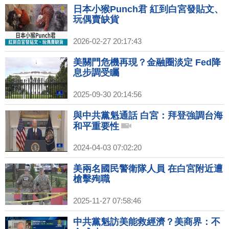
日本小猴Punch君 紅到白宮發貼文、
玩偶賣缺貨
2026-02-27 20:17:43
美關門危機再現？金融圈淡定 Fed降
息步調受矚
2025-09-30 20:14:56
與中共黨魁通話 白宮：拜登強調台海
和平重要性
2024-04-03 07:02:20
美兩名國民警衛隊人員 在白宮附近遭
槍擊殉職
2025-11-27 07:58:46
中共黨魁訪美能救經濟？美商界：不