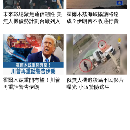
未來戰場聚焦通信韌性 美
霍爾木茲海峽協議將達
無人機優勢計劃台廠列入
成？伊朗傳不收通行費
霍爾木茲重開有望！川普
俄無人機追殺烏平民影片
再重話警告伊朗
曝光 小販驚險逃生