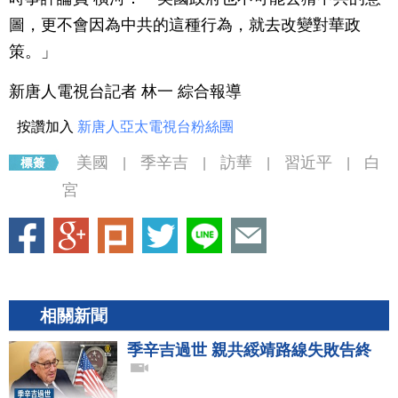
圖，更不會因為中共的這種行為，就去改變對華政
策。」
新唐人電視台記者 林一 綜合報導
按讚加入
新唐人亞太電視台粉絲團
美國
季辛吉
訪華
習近平
白
|
|
|
|
宮
相關新聞
季辛吉過世 親共綏靖路線失敗告終