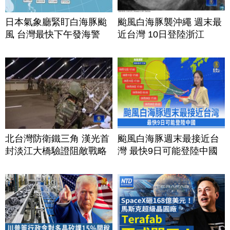
日本氣象廳緊盯白海豚颱
颱風白海豚襲沖繩 週末最
風 台灣最快下午發海警
近台灣 10日登陸浙江
北台灣防衛鐵三角 漢光首
颱風白海豚週末最接近台
封淡江大橋驗證阻敵戰略
灣 最快9日可能登陸中國