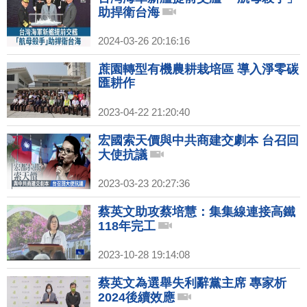
助捍衛台海
2024-03-26 20:16:16
蔗園轉型有機農耕栽培區 導入淨零碳
匯耕作
2023-04-22 21:20:40
宏國索天價與中共商建交劇本 台召回
大使抗議
2023-03-23 20:27:36
蔡英文助攻蔡培慧：集集線連接高鐵
118年完工
2023-10-28 19:14:08
蔡英文為選舉失利辭黨主席 專家析
2024後續效應