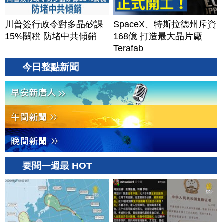
川普簽行政令對多晶矽課
SpaceX、特斯拉德州斥資
15%關稅 防堵中共傾銷
168億 打造最大晶片廠
Terafab
今日整點新聞
要聞一週最 HOT