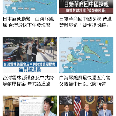
日本氣象廳緊盯白海豚颱
日籍華商回中國探親 傳遭
風 台灣最快下午發海警
禁離境還「被恢復國籍」
台灣雲林縣議會反中共跨
白海豚颱風最快週五海警
境鎮壓提案 無異議通過
父親節中部以北防雨彈