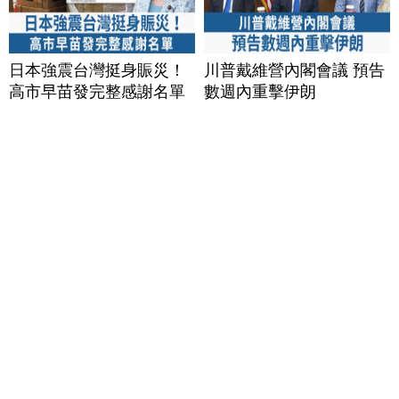
日本強震台灣挺身賑災！
川普戴維營內閣會議 預告
高市早苗發完整感謝名單
數週內重擊伊朗