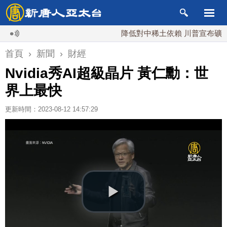
降低對中稀土依賴 川普宣布礦業投資2
首頁
›
新聞
›
財經
Nvidia秀AI超級晶片 黃仁勳：世
界上最快
更新時間：2023-08-12 14:57:29