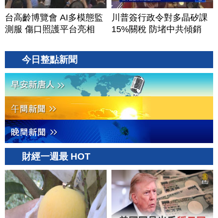
台高齡博覽會 AI多模態監
川普簽行政令對多晶矽課
測服 傷口照護平台亮相
15%關稅 防堵中共傾銷
今日整點新聞
財經一週最 HOT