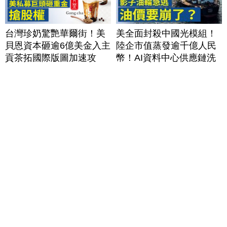
台灣珍奶驚艷華爾街！美
美全面封殺中國光模組！
貝恩資本砸逾6億美金入主
陸企市值蒸發逾千億人民
貢茶拓國際版圖加速攻
幣！AI資料中心供應鏈洗
美？｜#財經新聞｜
牌？台灣喜迎轉單！成關
20260806(四)
鍵樞紐？｜#財經新聞
│20260805 (三)