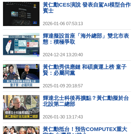
黃仁勳CES演說 發表自駕AI模型合作
賓士
2026-01-06 07:53:13
輝達擬設首座「海外總部」雙北市表
態：積極爭取
2024-12-24 13:20:40
黃仁勳秀供應鏈 和碩廣運上榜 童子
賢：必屬同黨
2025-01-09 20:18:57
輝達北士科後再擴點？黃仁勳擬於台
北設第二總部
2026-01-30 13:17:43
黃仁勳抵台！預告COMPUTEX重大