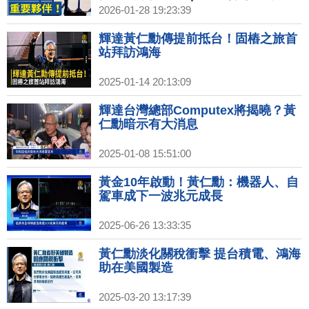
IPO｜台美又簽2項聲明 國務院讚台
2026-01-28 19:23:39
灣「重要夥伴」！｜川普樂見「弱勢
美元」 市場估美元迎新一輪貶值
輝達黃仁勳傳提前抵台！固樁之旅首
站拜訪鴻海
2025-01-14 20:13:09
輝達台灣總部Computex將揭曉？黃
仁勳暗示有大消息
2025-01-08 15:51:00
黃金10年啟動！黃仁勳：機器人、自
駕車成下一波兆元成長
2025-06-26 13:33:35
黃仁勳淡化關稅衝擊 提台積電、鴻海
助在美國製造
2025-03-20 13:17:39