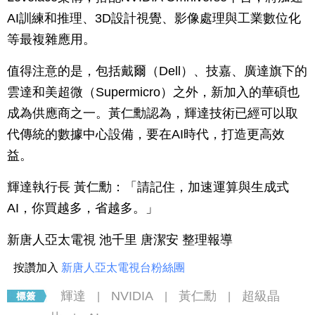
AI訓練和推理、3D設計視覺、影像處理與工業數位化
等最複雜應用。
值得注意的是，包括戴爾（Dell）、技嘉、廣達旗下的
雲達和美超微（Supermicro）之外，新加入的華碩也
成為供應商之一。黃仁勳認為，輝達技術已經可以取
代傳統的數據中心設備，要在AI時代，打造更高效
益。
輝達執行長 黃仁勳：「請記住，加速運算與生成式
AI，你買越多，省越多。」
新唐人亞太電視 池千里 唐潔安 整理報導
按讚加入
新唐人亞太電視台粉絲團
輝達
NVIDIA
黃仁勳
超級晶
|
|
|