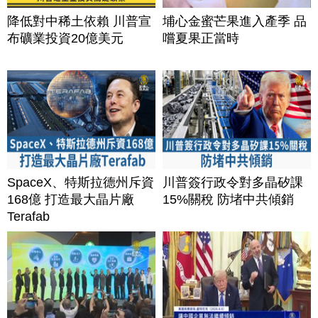
降低對中稀土依賴 川普宣
埔心金蜜芒果進入產季 品
布礦業投資20億美元
嚐夏果正當時
SpaceX、特斯拉德州斥資
川普簽行政令對多晶矽課
168億 打造最大晶片廠
15%關稅 防堵中共傾銷
Terafab