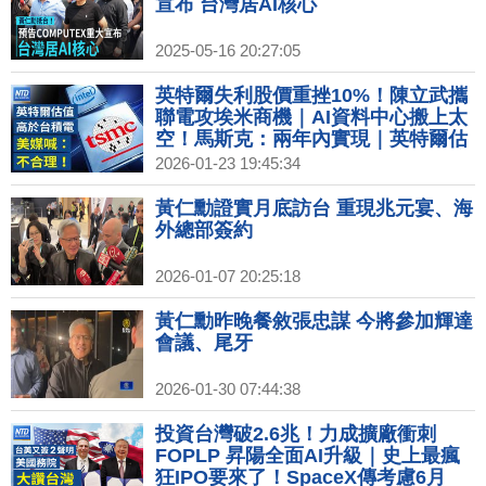
宣布 台灣居AI核心
2025-05-16 20:27:05
英特爾失利股價重挫10%！陳立武攜
聯電攻埃米商機｜AI資料中心搬上太
空！馬斯克：兩年內實現｜英特爾估
值比台積電高 外媒喊：不合理！｜美
2026-01-23 19:45:34
台企業盈利推升！外銀：股市非泡沫
黃金上看5350美元
黃仁勳證實月底訪台 重現兆元宴、海
外總部簽約
2026-01-07 20:25:18
黃仁勳昨晚餐敘張忠謀 今將參加輝達
會議、尾牙
2026-01-30 07:44:38
投資台灣破2.6兆！力成擴廠衝刺
FOPLP 昇陽全面AI升級｜史上最瘋
狂IPO要來了！SpaceX傳考慮6月