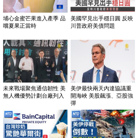
埔心金蜜芒果進入產季 品
美國罕見出手穩日圓 反映
嚐夏果正當時
川普政府美債問題
未來戰場聚焦通信韌性 美
美伊最快兩天內達協議重
無人機優勢計劃台廠列入
開海峽 美股飆漲、亞股強
彈