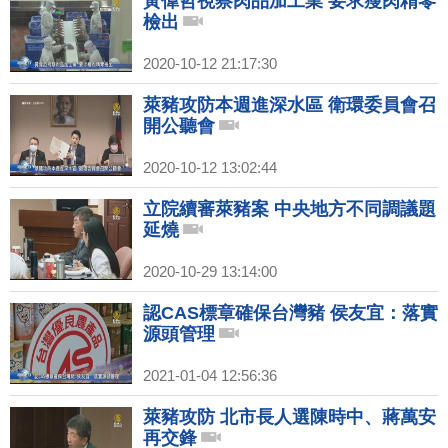
黃偉哲視察肉品加工業 要求瘦肉精零
檢出
2020-10-12 21:17:30
萊豬攻防本週進深水區 衛環委員會召
開公聽會
2020-10-12 13:02:44
立院續審萊豬案 中央地方不同調議題
延燒
2020-10-29 13:14:00
認CAS標章確保台灣豬 侯友宜：落實
源頭管理
2021-01-04 12:56:36
萊豬攻防 北市長人選陳時中、蔣萬安
再交鋒