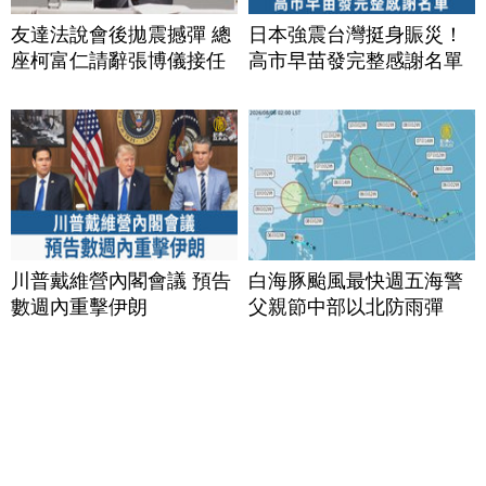
友達法說會後拋震撼彈 總
日本強震台灣挺身賑災！
座柯富仁請辭張博儀接任
高市早苗發完整感謝名單
川普戴維營內閣會議 預告
白海豚颱風最快週五海警
數週內重擊伊朗
父親節中部以北防雨彈