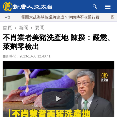
霍爾木茲海峽協議將達成？伊朗傳不收通行費
配合漢光
首頁
›
新聞
›
要聞
不肖業者美豬洗產地 陳揆：嚴懲、
萊劑零檢出
更新時間：2023-10-06 12:40:41