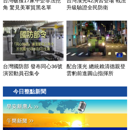
台灣破獲17家中企非法挖
台灣漢光42演習登場 戰法
角 驚見美軍貿黑名單
升級驗證全民防衛
台灣國防部 發布同心36號
配合漢光 總統賴清德親登
演習動員召集令
雲豹前進圓山指揮所
今日整點新聞