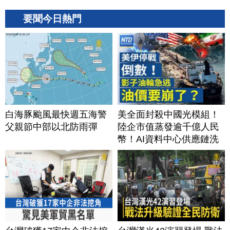
要聞今日熱門
白海豚颱風最快週五海警
美全面封殺中國光模組！
父親節中部以北防雨彈
陸企市值蒸發逾千億人民
幣！AI資料中心供應鏈洗
牌？台灣喜迎轉單！成關
鍵樞紐？｜#財經新聞
│20260805 (三)