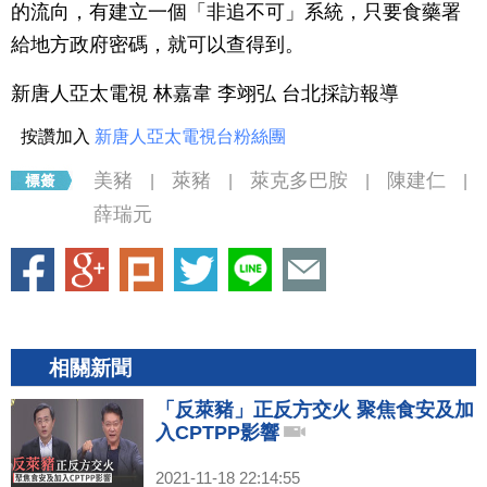
的流向，有建立一個「非追不可」系統，只要食藥署
給地方政府密碼，就可以查得到。
新唐人亞太電視 林嘉韋 李翊弘 台北採訪報導
按讚加入
新唐人亞太電視台粉絲團
美豬
萊豬
萊克多巴胺
陳建仁
|
|
|
|
薛瑞元
相關新聞
「反萊豬」正反方交火 聚焦食安及加
入CPTPP影響
2021-11-18 22:14:55