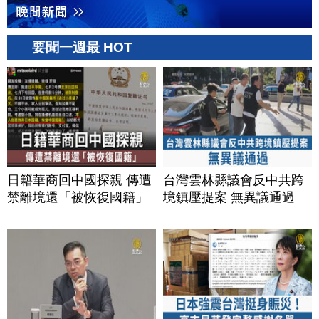
要聞一週最 HOT
日籍華商回中國探親 傳遭
台灣雲林縣議會反中共跨
禁離境還「被恢復國籍」
境鎮壓提案 無異議通過