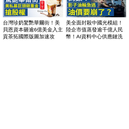
台灣珍奶驚艷華爾街！美
美全面封殺中國光模組！
貝恩資本砸逾6億美金入主
陸企市值蒸發逾千億人民
貢茶拓國際版圖加速攻
幣！AI資料中心供應鏈洗
美？｜#財經新聞｜
牌？台灣喜迎轉單！成關
20260806(四)
鍵樞紐？｜#財經新聞
│20260805 (三)