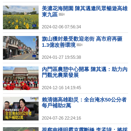
美濃花海開園 陳其邁邀民眾暢遊高雄
東九區
2024-02-06 07:56:34
旗山獲封最受歡迎老街 高市府再砸
1.3億改善環境
2024-01-27 19:55:38
內門區農憩中心開幕 陳其邁：助力內
門觀光農業發展
2024-12-16 14:19:45
賴清德高雄勘災：全台淹水50公分者
每戶補助2萬
2024-07-26 22:24:16
視察南橫明霸克露斷橋 李孟諺：將採