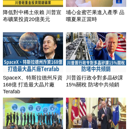
降低對中稀土依賴 川普宣
埔心金蜜芒果進入產季 品
布礦業投資20億美元
嚐夏果正當時
SpaceX、特斯拉德州斥資
川普簽行政令對多晶矽課
168億 打造最大晶片廠
15%關稅 防堵中共傾銷
Terafab