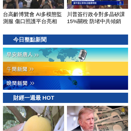
台高齡博覽會 AI多模態監
川普簽行政令對多晶矽課
測服 傷口照護平台亮相
15%關稅 防堵中共傾銷
今日整點新聞
財經一週最 HOT