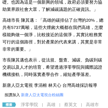
礎。也因為這是一個新興的領域，政府必須要努力協
助業界跟社會大眾，了解減碳議題的正確資訊。」
高雄市長 陳其邁：「高雄的碳排佔了台灣的20%，總
共有5737萬噸，這些大煙囪大概都在我們高雄，怎麼
樣能夠做一個淨，比較接近的這個淨，其實比較務實
可行的這個路徑，對於產業的代表來講，其實是非常
非常的重要。」
市長陳其邁也表示，從法規、盤查、減碳、負碳到碳
交易以及人才的培育，希望透過淨零學院與國際認證
機構接軌，同時落實產學合作，縮短產學落差。
新唐人亞太電視 李涓榕 林天心 台灣高雄採訪報導
按讚加入
新唐人亞太電視台粉絲團
淨零學院
高雄
蔡英文
高雄市
|
|
|