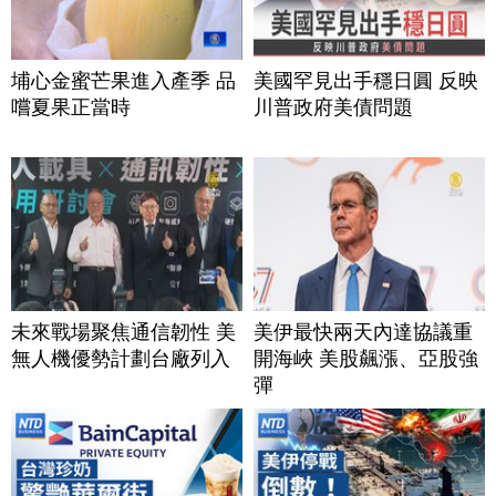
埔心金蜜芒果進入產季 品
美國罕見出手穩日圓 反映
嚐夏果正當時
川普政府美債問題
未來戰場聚焦通信韌性 美
美伊最快兩天內達協議重
無人機優勢計劃台廠列入
開海峽 美股飆漲、亞股強
彈