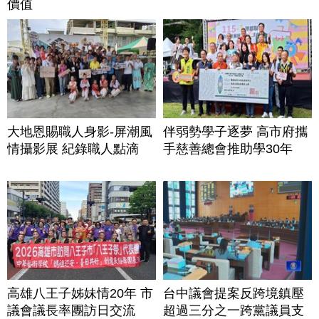
價值
大地恩賜職人身影-屏潮風
伴弱勢學子逐夢 高市府攜
情攝影展 紀錄職人點滴
手慈善總會推助學30年
高雄八王子姊妹情20年 市
台中議會提案反跨境鎮壓
議會議長率團訪日交流
超過三分之一跨黨議員支