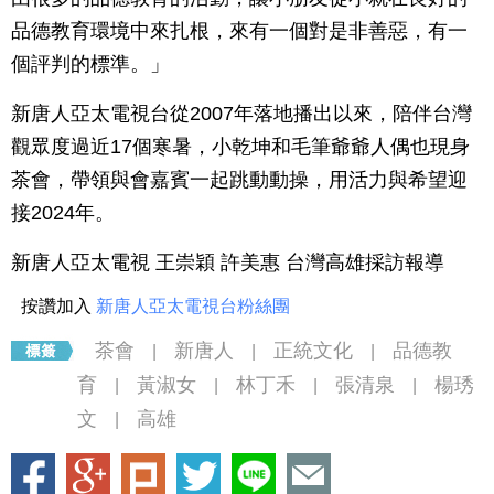
品德教育環境中來扎根，來有一個對是非善惡，有一
個評判的標準。」
新唐人亞太電視台從2007年落地播出以來，陪伴台灣
觀眾度過近17個寒暑，小乾坤和毛筆爺爺人偶也現身
茶會，帶領與會嘉賓一起跳動動操，用活力與希望迎
接2024年。
新唐人亞太電視 王崇穎 許美惠 台灣高雄採訪報導
按讚加入
新唐人亞太電視台粉絲團
茶會
新唐人
正統文化
品德教
|
|
|
育
黃淑女
林丁禾
張清泉
楊琇
|
|
|
|
文
高雄
|