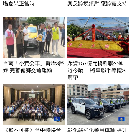
嚐夏果正當時
案反跨境鎮壓 獲跨黨支持
台南「小黃公車」新增3路
斥資157億元橋科聯外匝
線 完善偏鄉交通運輸
道今動土 將串聯半導體S
廊帶
《堅不可摧》台中特映會
彰化縣強化警用車輛 提升