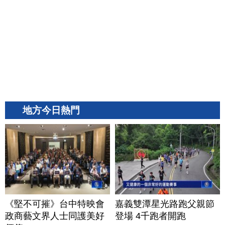
地方今日熱門
《堅不可摧》台中特映會
嘉義雙潭星光路跑父親節
政商藝文界人士同護美好
登場 4千跑者開跑