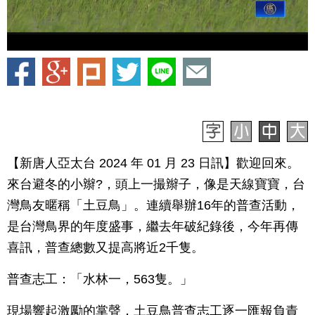
【新唐人亞太台 2024 年 01 月 23 日訊】歡迎回來。
來台避冬的小辮?，頭上一撮辮子，像是天線寶寶，台
灣鳥友暱稱「土豆鳥」。連續舉辦16年的普查活動，
是台灣鳥界的年度盛事，繼去年破紀錄後，今年再傳
喜訊，普查總數又提高將近2千隻。
普查志工：「水林一，563隻。」
現場響起激勵的掌聲，土豆鳥普查志工逐一匯報負責