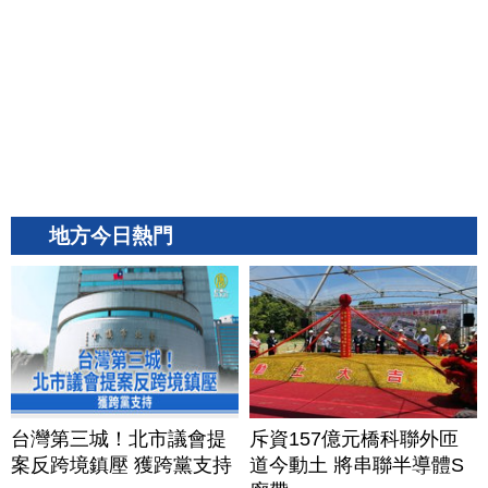
地方今日熱門
台灣第三城！北市議會提
斥資157億元橋科聯外匝
案反跨境鎮壓 獲跨黨支持
道今動土 將串聯半導體S