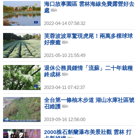
海口故事園區 雲林海線免費露營好去
處
2022-04-14 07:58:32
芙蓉波波草驚現虎尾！兩萬多棵球球
好療癒
2021-05-10 21:55:49
退休公務員鍾情「流蘇」二十年栽種
終成林
2023-04-11 07:42:37
全台第一條柚木步道 湖山水庫社區號
召維護
2019-09-16 12:56:00
2000株石斛蘭瀑布美景壯觀 雲林 打