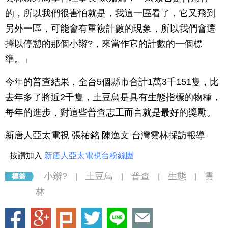
的，所以我們很害怕就是，我這一區看了，它又飛到
另外一區，可能會有重複計數的現象，所以我們會選
擇以停憩的那個小辮?，來當作它的計數的一個標
準。」
今年的普查結果，全台5個縣市合計1萬3千151隻，比
去年多了將近2千隻，土豆鳥是具有生態指標的物種，
每年的進步，對這些普查志工而言就是最好的獎勵。
新唐人亞太電視 張祐銘 陳逸文 台灣雲林採訪報導
按讚加入
新唐人亞太電視台粉絲團
小辮?
土豆鳥
普查
生態
雲
|
|
|
|
林