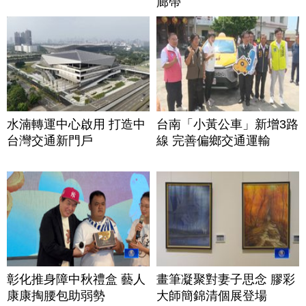
廊帶
水湳轉運中心啟用 打造中
台南「小黃公車」新增3路
台灣交通新門戶
線 完善偏鄉交通運輸
彰化推身障中秋禮盒 藝人
畫筆凝聚對妻子思念 膠彩
康康掏腰包助弱勢
大師簡錦清個展登場