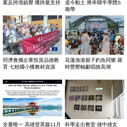
案反跨境鎮壓 獲跨黨支持
道今動土 將串聯半導體S
廊帶
同濟會攜企業投資品德教
花蓮漁港親子釣魚同樂 羅
育 七校國小獲教材資源
時豐壓軸獻唱掀高潮
全臺唯一 高雄登英媒11月
科學走出教室 雄中雄女