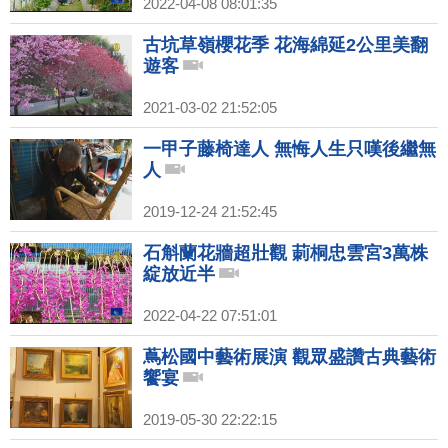
2022-04-08 08:01:35
古坑草嶺櫻花季 花海綿延2公里美翻
遊客
2021-03-02 21:52:05
一甲子藤椅達人 無悔人生只嘆後繼無
人
2019-12-24 21:52:45
石斛蘭花牆超壯觀 莿桐忠雲宮3萬株
綻放近半
2022-04-22 07:51:01
蔦松國中藝術展演 觀眾盛讚古典藝術
饗宴
2019-05-30 22:22:15