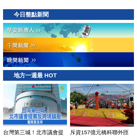
今日整點新聞
地方一週最 HOT
台灣第三城！北市議會提
斥資157億元橋科聯外匝