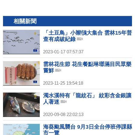
相關新聞
「土豆鳥」小辮鴴大集合 雲林15年普
查有成破紀錄
2023-01-17 07:57:37
雲林花生節 花生餐點琳瑯滿目民眾樂
嘗鮮
2023-11-25 19:54:18
濁水溪特有「龍紋石」 紋彩含金銀讓
人著迷
2020-09-08 22:02:13
海葵颱風襲台 9月3日全台停班停課縣
市一覽