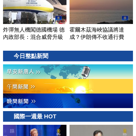
炸彈無人機闖德國機場 德
霍爾木茲海峽協議將達
內政部長：混合威脅升級
成？伊朗傳不收通行費
今日整點新聞
國際一週最 HOT