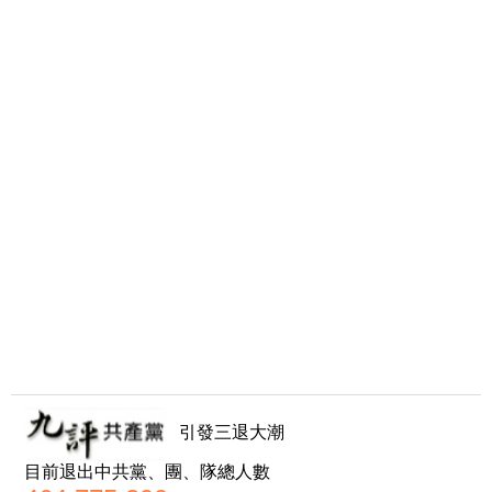
引發三退大潮
目前退出中共黨、團、隊總人數