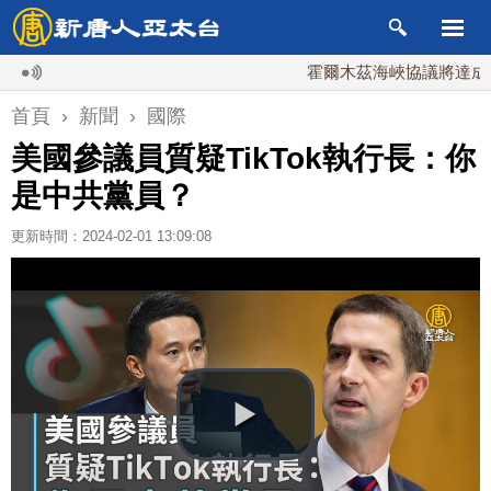
霍爾木茲海峽協議將達成？伊朗
首頁
›
新聞
›
國際
美國參議員質疑TikTok執行長：你
是中共黨員？
更新時間：2024-02-01 13:09:08