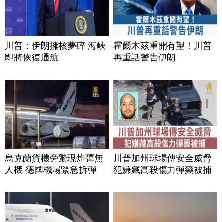
川普：伊朗擁核夢碎 海峽
霍爾木茲重開有望！川普
即將恢復通航
再重話警告伊朗
烏克蘭貨機旁驚現炸彈無
川普加州球場傳安全威脅
人機 德國機場緊急拆彈
犯嫌藏高殺傷力彈藥被捕