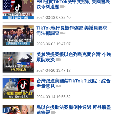
FBI證實TikTok受中共控制 美國會表
決今料過關
2024-03-13 07:32:40
TikTok執行長疑作偽證 美議員要求
司法部調查
2023-06-02 19:47:07
美參院提案援以色列烏克蘭台灣 今晚
眾院表決
2024-04-20 19:47:13
台灣跟進美國禁TikTok？政院：綜合
考量意見
2024-03-14 19:55:52
烏以台援助法案壓倒性通過 拜登將盡
速簽署