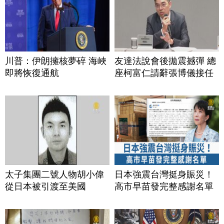
川普：伊朗擁核夢碎 海峽
友達法說會後拋震撼彈 總
即將恢復通航
座柯富仁請辭張博儀接任
太子集團二號人物胡小偉
日本強震台灣挺身賑災！
從日本被引渡至美國
高市早苗發完整感謝名單