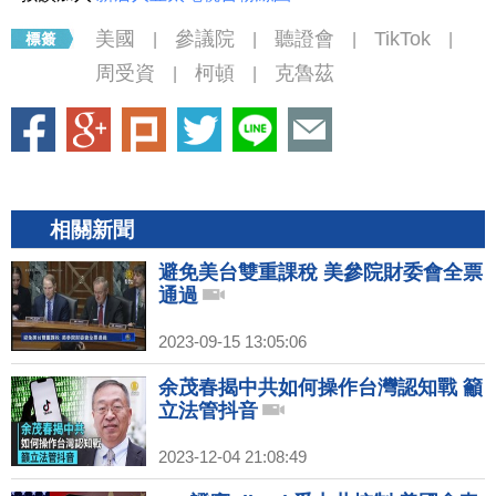
美國
參議院
聽證會
TikTok
|
|
|
|
周受資
柯頓
克魯茲
|
|
相關新聞
避免美台雙重課稅 美參院財委會全票
通過
2023-09-15 13:05:06
余茂春揭中共如何操作台灣認知戰 籲
立法管抖音
2023-12-04 21:08:49