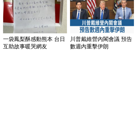
一袋鳳梨酥感動熊本 台日
川普戴維營內閣會議 預告
互助故事暖哭網友
數週內重擊伊朗