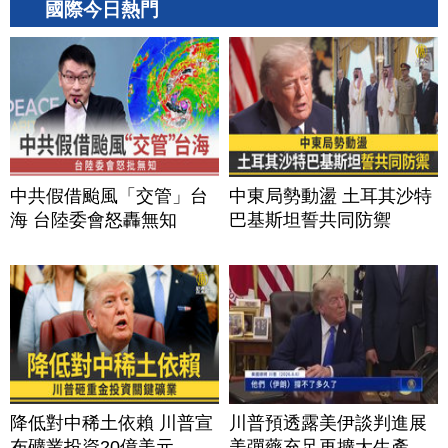
國際今日熱門
中共假借颱風「交管」台
中東局勢動盪 土耳其沙特
海 台陸委會怒轟無知
巴基斯坦誓共同防禦
降低對中稀土依賴 川普宣
川普預透露美伊談判進展
布礦業投資20億美元
美彈藥充足再擴大生產