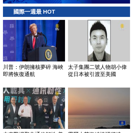
國際一週最 HOT
川普：伊朗擁核夢碎 海峽
太子集團二號人物胡小偉
即將恢復通航
從日本被引渡至美國