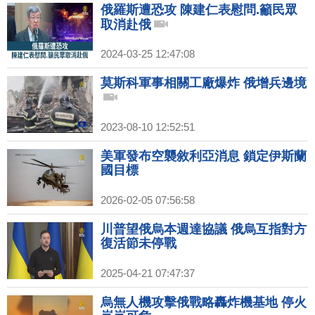
俄羅斯遭恐攻 陳建仁表慰問.籲民眾
取消赴俄
2024-03-25 12:47:08
莫斯科軍事相關工廠爆炸 俄增兵邊境
2023-08-10 12:52:51
美軍發布空襲敘利亞消息 鎖定伊斯蘭
國目標
2026-02-05 07:56:58
川普望俄烏本週達協議 俄烏互指對方
復活節未停戰
2025-04-21 07:47:37
烏無人機攻擊俄戰略轟炸機基地 停火