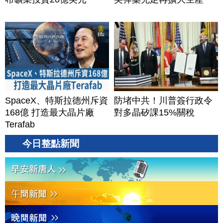
SpaceX、特斯拉德州斥資
防堵中共！川普簽行政令
168億 打造最大晶片廠
對多晶矽課15%關稅
Terafab
今日整點新聞