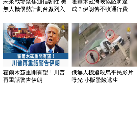
未來戰場聚焦通信韌性 美
霍爾木茲海峽協議將達
無人機優勢計劃台廠列入
成？伊朗傳不收通行費
霍爾木茲重開有望！川普
俄無人機追殺烏平民影片
再重話警告伊朗
曝光 小販驚險逃生