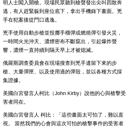
明人士闖入開槍。現場民眾聽到槍聲發出尖叫四散奔
逃，有人趕緊躲到座位底下，拿出手機錄下畫面。兇
手在犯案後從門口逃逸。
兇手使用自動步槍並投擲手榴彈或燃燒彈引發火災，
一時間火光沖天、濃煙密布不斷竄出，引起爆炸聲
響，濃煙一直持續到隔天早上才被熄滅。
俄羅斯調查委員會在現場搜查到兇手遺留下來的步
槍、大量彈匣、以及使用過的彈殼，並以各種方式採
集證據。
美國白宮發言人柯比（John Kirby）說他的心與槍擊受
害者同在。
美國白宮發言人 柯比：「這些畫面太可怕了，難以直
視。 當然我們的心會與這次可怕的槍擊事件的受害者