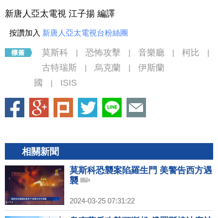
新唐人亞太電視 江子揚 編譯
按讚加入
新唐人亞太電視台粉絲團
莫斯科
恐怖攻擊
音樂廳
柯比
|
|
|
|
古特瑞斯
烏克蘭
伊斯蘭
|
|
國
ISIS
|
相關新聞
莫斯科恐襲案陷羅生門 美警告西方遇
襲
2024-03-25 07:31:22