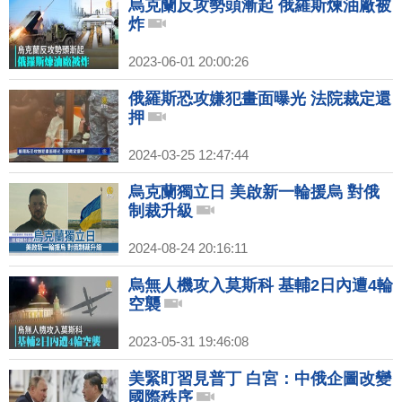
烏克蘭反攻勢頭漸起 俄羅斯煉油廠被
炸
2023-06-01 20:00:26
俄羅斯恐攻嫌犯畫面曝光 法院裁定還
押
2024-03-25 12:47:44
烏克蘭獨立日 美啟新一輪援烏 對俄
制裁升級
2024-08-24 20:16:11
烏無人機攻入莫斯科 基輔2日內遭4輪
空襲
2023-05-31 19:46:08
美緊盯習見普丁 白宮：中俄企圖改變
國際秩序