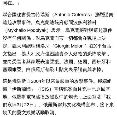
同在。」
聯合國秘書長古特瑞斯（Antonio Guterres）強烈譴責
這起攻擊事件。烏克蘭總統府顧問波多利雅科
（Mykhailo Podolyak）表示，烏克蘭絕對與這起事件
沒有任何關係，對烏克蘭而言一切都會在戰場上決
定。義大利總理梅洛尼（Giorgia Meloni）在X平台貼
文指出，義大利政府強烈譴責令人髮指的恐怖攻擊，
並向受害者與家屬表達聲援。法國、德國、西班牙和
塞爾維亞、白俄羅斯都發出貼文表示譴責與哀悼。
這是俄羅斯自2004年以來最嚴重的攻擊事件。極端組
織「伊斯蘭國」（ISIS）宣稱犯案而且兇手已返回基
地。俄羅斯電視牆播放黑夜中的燭光，上面寫著「我
們哀悼3月22日」。俄羅斯聯邦文化機構宣布，接下來
幾天的藝文娛樂活動取消。