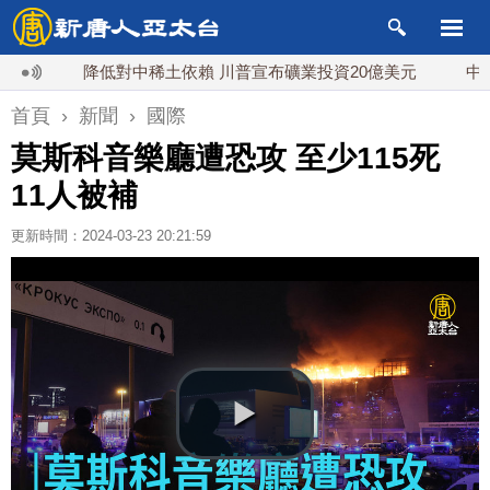
降低對中稀土依賴 川普宣布礦業投資20億美元
中東局勢
首頁
›
新聞
›
國際
莫斯科音樂廳遭恐攻 至少115死
11人被補
更新時間：2024-03-23 20:21:59