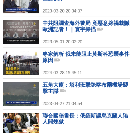
2023-03-20 20:34:37
中共阻調查海外警局 竟惡意嫁禍栽贓
歐洲記者！｜寰宇掃描
2023-05-01 20:02:20
專家解析 俄未能阻止莫斯科恐襲事件
原因
2024-03-28 19:45:11
五角大廈：塔利班擊斃喀布爾機場襲
擊主謀
2023-04-27 21:04:54
聯合國秘書長：俄羅斯讓烏克蘭人陷
人間煉獄