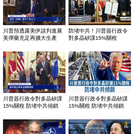
川普預透露美伊談判進展
防堵中共！川普簽行政令
美彈藥充足再擴大生產
對多晶矽課15%關稅
川普簽行政令對多晶矽課
川普簽行政令對多晶矽課
15%關稅 防堵中共傾銷
15%關稅 防堵中共傾銷