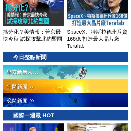
搞分化？美情報：普京最
SpaceX、特斯拉德州斥資
快今秋 試探攻擊北約盟國
168億 打造最大晶片廠
Terafab
今日整點新聞
國際一週最 HOT