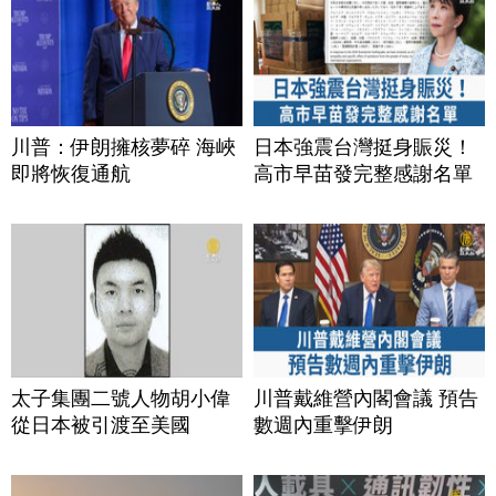
川普：伊朗擁核夢碎 海峽
日本強震台灣挺身賑災！
即將恢復通航
高市早苗發完整感謝名單
太子集團二號人物胡小偉
川普戴維營內閣會議 預告
從日本被引渡至美國
數週內重擊伊朗