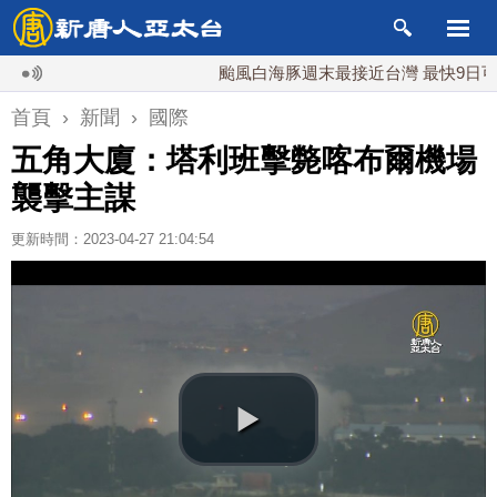
颱風白海豚週末最接近台灣 最快9日可能登
首頁
›
新聞
›
國際
五角大廈：塔利班擊斃喀布爾機場
襲擊主謀
更新時間：2023-04-27 21:04:54