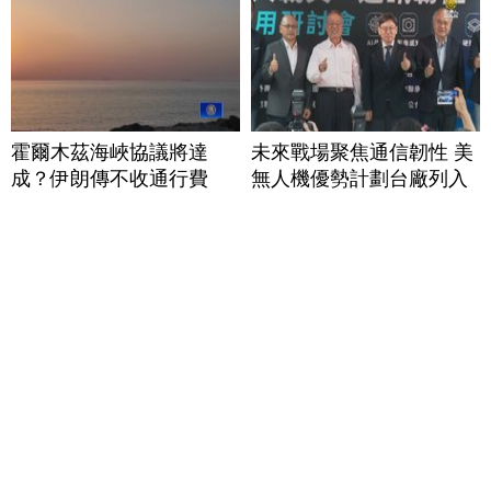
霍爾木茲海峽協議將達
未來戰場聚焦通信韌性 美
成？伊朗傳不收通行費
無人機優勢計劃台廠列入