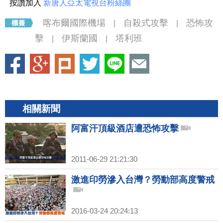
按讚加入
新唐人亞太電視台粉絲團
喀布爾國際機場
自殺式攻擊
恐怖攻
|
|
擊
伊斯蘭國
塔利班
|
|
相關新聞
阿富汗頂級酒店遭恐怖攻擊
2011-06-29 21:21:30
激進印勞滲入台灣？勞動部高度警戒
2016-03-24 20:24:13