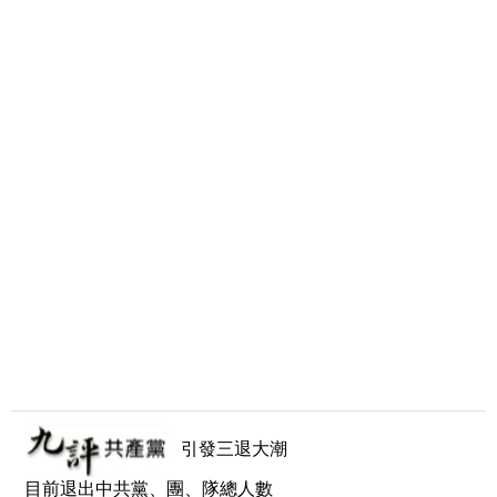
引發三退大潮
目前退出中共黨、團、隊總人數