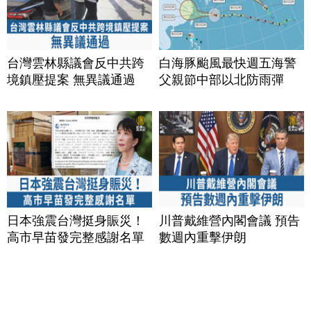
台灣雲林縣議會反中共跨
白海豚颱風最快週五海警
境鎮壓提案 無異議通過
父親節中部以北防雨彈
日本強震台灣挺身賑災！
川普戴維營內閣會議 預告
高市早苗發完整感謝名單
數週內重擊伊朗