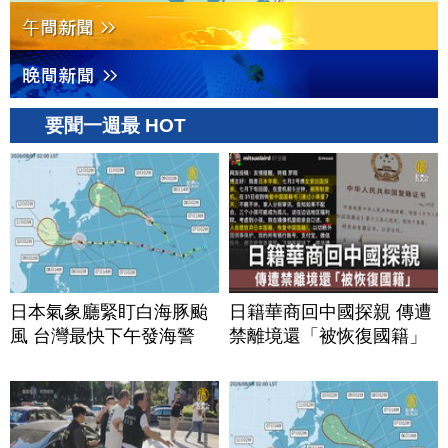
要聞一週最 HOT
日本氣象廳緊盯白海豚颱
日籍華商回中國探親 傳遭
風 台灣最快下午發海警
禁離境還「被恢復國籍」