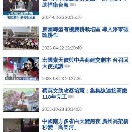
助捍衛台海
2024-03-26 20:16:16
蔗園轉型有機農耕栽培區 導入淨零碳
匯耕作
2023-04-22 21:20:40
宏國索天價與中共商建交劇本 台召回
大使抗議
2023-03-23 20:27:36
蔡英文助攻蔡培慧：集集線連接高鐵
118年完工
2023-10-28 19:14:08
中國南方多省白天變黑夜 廣州高架橋
秒變「高架河」