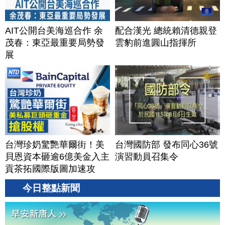
AIT公開台美海巡合作 余
配合漢光 總統賴清德親登
茂春：東亞最重要局勢發
雲豹前進圓山指揮所
展
台灣珍奶驚艷華爾街！美
台灣國防部 發布同心36號
貝恩資本砸逾6億美金入主
演習動員召集令
貢茶拓國際版圖加速攻
美？｜#財經新聞｜
今日整點新聞
20260806(四)