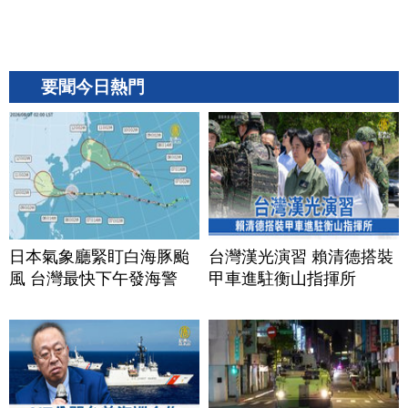
要聞今日熱門
日本氣象廳緊盯白海豚颱
台灣漢光演習 賴清德搭裝
風 台灣最快下午發海警
甲車進駐衡山指揮所