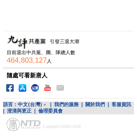
引發三退大潮
目前退出中共黨、團、隊總人數
464,803,127
人
隨處可看新唐人
語言：
中文(台灣)
|
我們的服務
|
關於我們
|
客服資訊
|
澄清與更正
|
倫理委員會
Copyright ©2002-2026