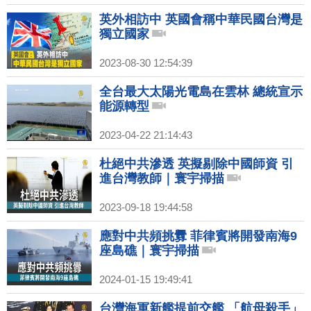
英外相訪中 英國會稱中華民國台灣是
獨立國家
2023-08-30 12:54:39
全台最大太陽光電島在雲林 總統宣示
能源轉型
2023-04-22 21:14:43
杜絕中共滲透 英擬剔除中國師資 引
進台灣教師｜寰宇掃描
2023-09-18 19:44:58
應對中共頻挑釁 菲律賓將開發南海9
座島礁｜寰宇掃描
2024-01-15 19:49:41
台灣海軍新艦提前交艦 「航母殺手」