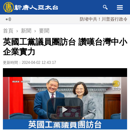
防堵中共！川普簽行政令 對多晶
首頁
›
新聞
›
要聞
英國工黨議員團訪台 讚嘆台灣中小
企業實力
更新時間：2024-04-02 12:43:17