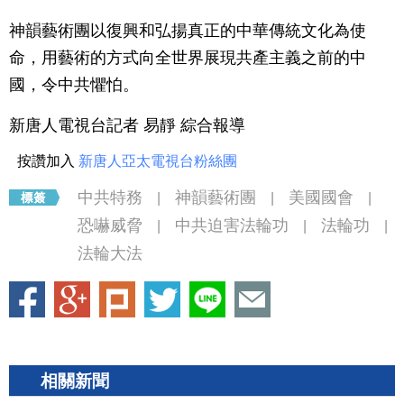
神韻藝術團以復興和弘揚真正的中華傳統文化為使
命，用藝術的方式向全世界展現共產主義之前的中
國，令中共懼怕。
新唐人電視台記者 易靜 綜合報導
按讚加入
新唐人亞太電視台粉絲團
中共特務
神韻藝術團
美國國會
|
|
|
恐嚇威脅
中共迫害法輪功
法輪功
|
|
|
法輪大法
相關新聞