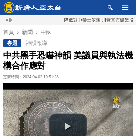
降低對中稀土依賴 川普宣布礦業投資20億
首頁
›
新聞
›
中國
專題
神韻報導
中共黑手恐嚇神韻 美議員與執法機
構合作應對
更新時間：2024-04-02 19:51:28