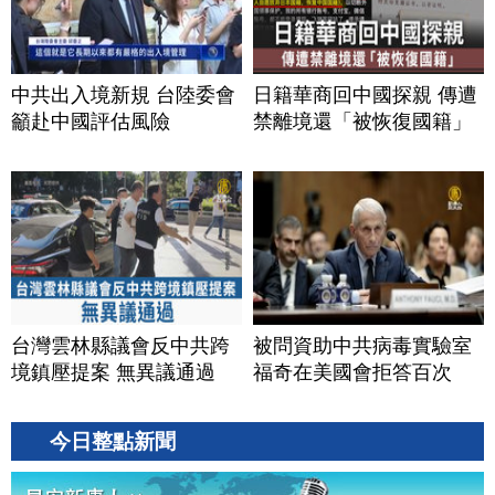
中共出入境新規 台陸委會
日籍華商回中國探親 傳遭
籲赴中國評估風險
禁離境還「被恢復國籍」
台灣雲林縣議會反中共跨
被問資助中共病毒實驗室
境鎮壓提案 無異議通過
福奇在美國會拒答百次
今日整點新聞