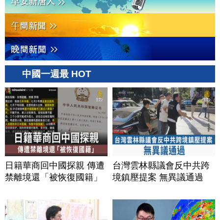
中國一週最 HOT
日籍華商回中國探親 傳遭
台灣雲林縣議會反中共跨
禁離境還「被恢復國籍」
境鎮壓提案 無異議通過