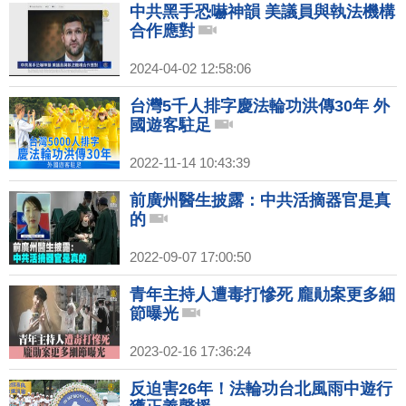
中共黑手恐嚇神韻 美議員與執法機構
合作應對
2024-04-02 12:58:06
台灣5千人排字慶法輪功洪傳30年 外
國遊客駐足
2022-11-14 10:43:39
前廣州醫生披露：中共活摘器官是真
的
2022-09-07 17:00:50
青年主持人遭毒打慘死 龐勛案更多細
節曝光
2023-02-16 17:36:24
反迫害26年！法輪功台北風雨中遊行