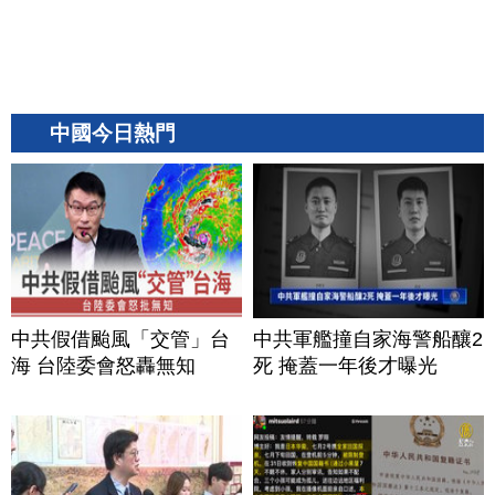
中國今日熱門
中共假借颱風「交管」台
中共軍艦撞自家海警船釀2
海 台陸委會怒轟無知
死 掩蓋一年後才曝光