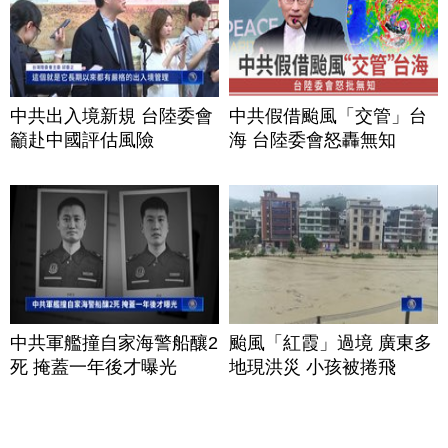
中共出入境新規 台陸委會
中共假借颱風「交管」台
籲赴中國評估風險
海 台陸委會怒轟無知
中共軍艦撞自家海警船釀2
颱風「紅霞」過境 廣東多
死 掩蓋一年後才曝光
地現洪災 小孩被捲飛