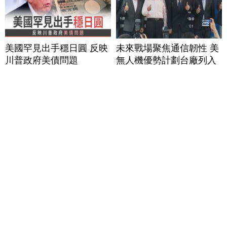
美國罕見出手穩日圓 反映
未來戰場聚焦通信韌性 美
川普政府美債問題
無人機優勢計劃台廠列入