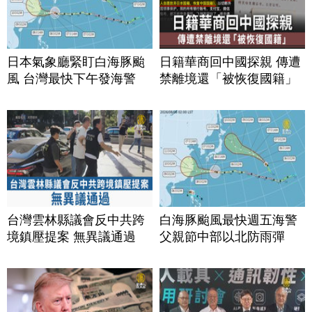
日本氣象廳緊盯白海豚颱
日籍華商回中國探親 傳遭
風 台灣最快下午發海警
禁離境還「被恢復國籍」
台灣雲林縣議會反中共跨
白海豚颱風最快週五海警
境鎮壓提案 無異議通過
父親節中部以北防雨彈