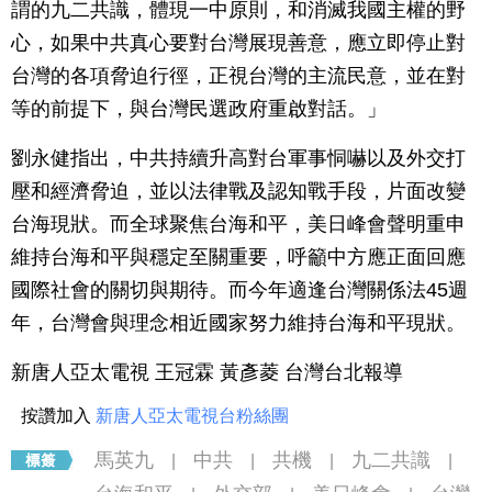
謂的九二共識，體現一中原則，和消滅我國主權的野
心，如果中共真心要對台灣展現善意，應立即停止對
台灣的各項脅迫行徑，正視台灣的主流民意，並在對
等的前提下，與台灣民選政府重啟對話。」
劉永健指出，中共持續升高對台軍事恫嚇以及外交打
壓和經濟脅迫，並以法律戰及認知戰手段，片面改變
台海現狀。而全球聚焦台海和平，美日峰會聲明重申
維持台海和平與穩定至關重要，呼籲中方應正面回應
國際社會的關切與期待。而今年適逢台灣關係法45週
年，台灣會與理念相近國家努力維持台海和平現狀。
新唐人亞太電視 王冠霖 黃彥菱 台灣台北報導
按讚加入
新唐人亞太電視台粉絲團
馬英九
中共
共機
九二共識
|
|
|
|