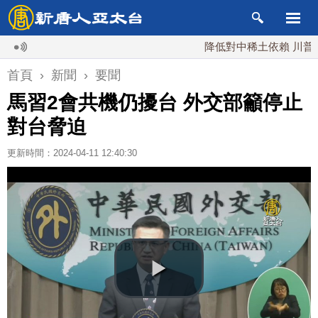
降低對中稀土依賴 川普宣布礦
首頁
›
新聞
›
要聞
馬習2會共機仍擾台 外交部籲停止
對台脅迫
更新時間：2024-04-11 12:40:30