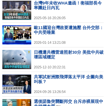
台灣9年未收WHA邀函！衛福部長今
率團赴日內瓦
2025-05-16 20:26:05
歐11國迎台灣政要遭施壓 台外交部：
中共受唾棄
2026-01-14 13:21:08
日機遭共機雷達照射30分 美批中共破
壞區域穩定
2025-12-10 20:22:31
共軍試射洲際飛彈落太平洋 企圖向美
叫板？
2024-09-26 13:26:54
選後諾魯突襲斷邦交 台斥赤裸展現中