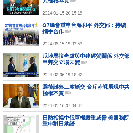
共極權本質
2024-01-15 20:15:19
G7峰會重申台海和平 外交部：持續
攜手合作
2024-06-15 19:03:53
瓜地馬拉考慮與中建經貿關係 外交部
申邦交立場未變
2024-02-06 19:18:42
選後諾魯二度斷交 台斥赤裸展現中共
極權本質
2024-01-16 07:04:47
日防相揭中俄軍機嚴重威脅 美國務院
重申對日承諾