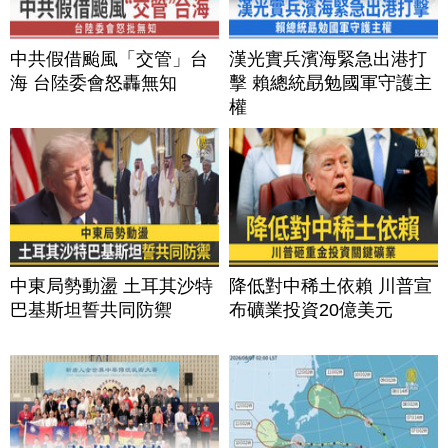
中共假借颱風「交管」台
漢光實兵濱海緊急出港打
海 台陸委會怒轟無知
擊 賴總統勗勉國軍守護主
權
中東局勢動盪 土耳其沙特
降低對中稀土依賴 川普宣
巴基斯坦誓共同防禦
布礦業投資20億美元