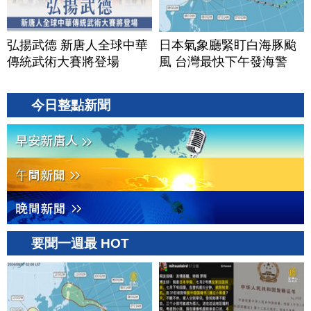
弘揚武德 新唐人全球中華
日本氣象廳緊盯白海豚颱
傳統武術大賽將登場
風 台灣最快下午發海警
今日整點新聞
要聞一週最 HOT