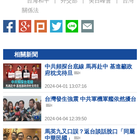
台海和平
外交部
美日峰會
台灣
|
|
|
關係法
相關新聞
中共頻探台底線 馬再赴中 基進籲政
府枕戈待旦
2024-04-01 13:07:16
台灣發生強震 中共軍機軍艦依然擾台
2024-04-04 12:39:50
馬英九又口誤？返台談話脫口「同屬
中華民國」