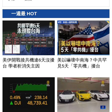
一週最 HOT
美伊開戰後共機連6天沒擾
美以嚇壞中南海？中共罕
台 學者析消失主因
見5天「零共機」擾台