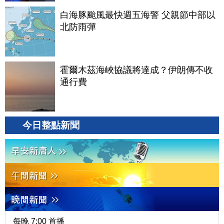
白海豚颱風最快週五海警 父親節中部以
北防雨彈
霍爾木茲海峽協議將達成？伊朗傳不收
通行費
今日整點新聞
每晚 7:00 首播