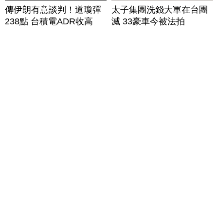
傳伊朗有意談判！道瓊彈
太子集團洗錢大軍在台團
238點 台積電ADR收高
滅 33豪車今被法拍