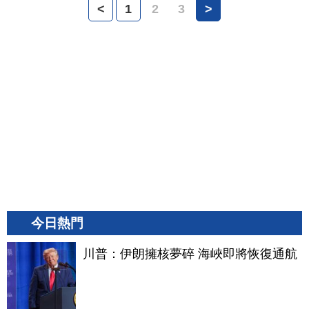
<
1
2
3
>
今日熱門
川普：伊朗擁核夢碎 海峽即將恢復通航