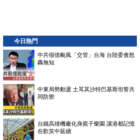
今日熱門
中共假借颱風「交管」台海 台陸委會怒
轟無知
中東局勢動盪 土耳其沙特巴基斯坦誓共
同防禦
台鐵高雄機廠化身親子樂園 讓港都記憶
在歡笑中延續