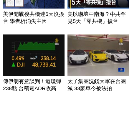
美伊開戰後共機連6天沒擾
美以嚇壞中南海？中共罕
台 學者析消失主因
見5天「零共機」擾台
傳伊朗有意談判！道瓊彈
太子集團洗錢大軍在台團
238點 台積電ADR收高
滅 33豪車今被法拍