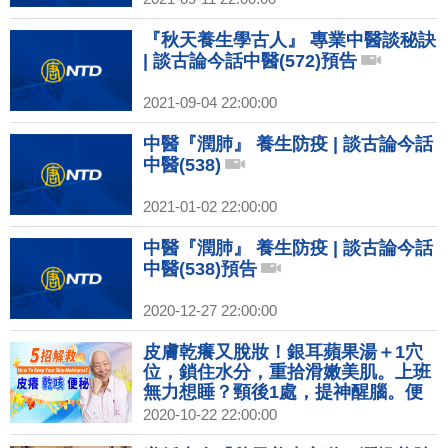
『秋天養生學古人』 專業中醫談秘訣
| 談古論今話中醫(572)預告
2021-09-04 22:00:00
中醫『潤肺』 養生防疫 | 談古論今話
中醫(538)
2021-01-02 22:00:00
中醫『潤肺』 養生防疫 | 談古論今話
中醫(538)預告
2020-12-27 22:00:00
皮膚乾癢又脫妝！銀耳蘋果湯＋1穴
位，鎖住水分，重拾滑嫩美肌。上班
無力想睡？頸後1處，提神醒腦。便
秘高發期！梨子切片泡開水喝，升級
2020-10-22 22:00:00
清腸排毒力｜胡乃文開講