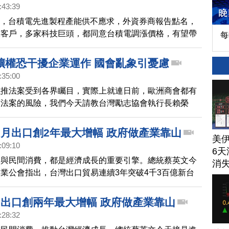
:43:39
下，台積電先進製程產能供不應求，外資券商報告點名，
大客戶，多家科技巨頭，都同意台積電調漲價格，有望帶
每
來毛利率逐年攀升。
擴權恐干擾企業運作 國會亂象引憂慮
:35:00
強推法案受到各界矚目，實際上就連日前，歐洲商會都有
項法案的風險，我們今天請教台灣勵志協會執行長賴榮
前國會的局勢，目前產業界是怎麼看？比較大的擔憂來自
這是否會導致外資對台灣市場卻步？
3月出口創2年最大增幅 政府做產業靠山
美
:09:10
6天
口與民間消費，都是經濟成長的重要引擎。總統蔡英文今
消
業公會指出，台灣出口貿易連續3年突破4千3百億新台
；今年3月單月出口額418.2億美元，是兩年來最大增
定會做產業的靠山，持續推動各項支持產業的措施。
月出口創兩年最大增幅 政府做產業靠山
:28:32