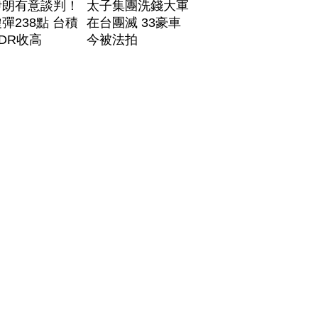
伊朗有意談判！
太子集團洗錢大軍
彈238點 台積
在台團滅 33豪車
DR收高
今被法拍