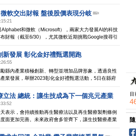
展等，希望讓民眾走入部落認識原鄉。
bet.微軟交出財報 盤後股價表現分岐
:15:21
司Alphabet和微軟（Microsoft），兩家大力發展AI的科技
布財報（截至6/30），尤其微軟近期挑戰Google搜尋引
公司獲利表現受到關注。數據顯示，Google第二季營收
億美元，年成長7%，優於市場預期的4.4%，廣告、雲端業務
創新發展 彰化金好禮甄選開跑
升Google股價，美股盤後一度大漲超過7%。微軟也公
:26:55
，（FY23 Q4財年）營收562億美元，雖年增8%，但雲端
鼓勵縣內產業積極創新、轉型並增加品牌形象，透過良性
，全年展望不如市場預期，旗下AI產品似乎並未順利帶
產業發展，舉辦2023彰化金好禮甄選活動，5日在縣府
讓微軟
動記者會。彰化縣長王惠美、彰化縣商業會副理事長楊曜
農會總幹張建豐事等人與會。
目
療立法 總統：讓生技成為下一個兆元產業
4
:33:52
今天表示，會持續推動再生醫療法以及再生醫療製劑條例
隨
制度面更加完善。未來政府會多管齊下，讓生技醫療產業
競爭力，成為台灣下一個兆元產業。