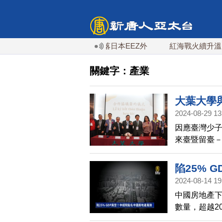
次！朝鮮發射彈道導彈 落日本EEZ外
紅海戰火續升溫 也門胡
關鍵字：產業
大葉大學
2024-08-29 13
因應臺灣少
來臺暨留臺
畫，在越南
軍與社會廳
陷25% 
證下，大葉大
2024-08-14 19
推動新型專
中國房地產下
產業需求的
數量，超越2
已經賣出。