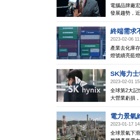
電腦品牌廠
發展趨勢，
垂直分工」
新一波典範
終端需求
2023-02-06 11
產業去化庫存
燈號續亮藍燈，
年2月以來新
SK海力
2023-02-01 15
全球第2大記
大營業虧損
同時示警今
電力景氣維
2023-01-17 14
全球景氣下滑