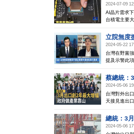
2024-07-09 12
AI晶片需求
台積電主要
動台積電未
立院無度
2024-05-22 17
台灣在野黨
提及示警此
偉，針對當
甚麼面向，
蔡總統：
2024-05-06 19
台灣對外出
天接見進出口
幣，創下紀錄
幅。政府一
總統：3
2024-05-06 17