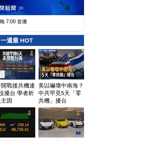
晚 7:00 首播
一週最 HOT
伊開戰後共機連
美以嚇壞中南海？
沒擾台 學者析
中共罕見5天「零
失主因
共機」擾台