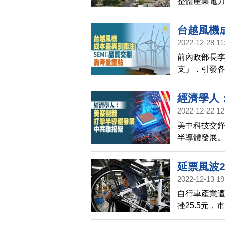
整體產業電力
2.8%，「保
台越風機
2022-12-28 11
點
前內政部長
支」，引發各
擁有豐富天
型，提升產
經濟學人
2022-12-22 12
美中科技交
半導體發展。
限制，中國
延票風波
2022-12-13 19
自行車產業遭
挫25.5元
度充足無虞