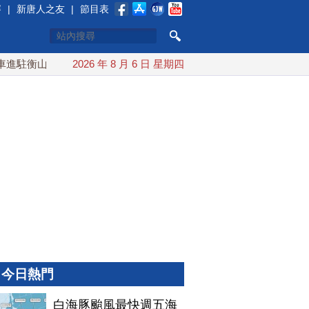
賽
|
新唐人之友
|
節目表
山指揮所
AIT公開台美海巡合作 余茂春：東亞最重要局勢發展
2026 年 8 月 6 日 星期四
今日熱門
白海豚颱風最快週五海