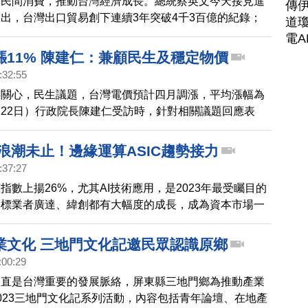
與民間消費，推動台灣經濟成長。總統蔡英文今天接見進
傳
出，台灣出口貿易創下連續3年突破4千3百億的紀錄；
道瓊
出口418.2億美元，更是兩年來最大增幅。總統強調，政
電A
產業的靠山，持續推動各項支持產業的措施，並期盼大家
漲11% 陳建仁：兼顧民生及穩定物價
攜手合作，為台灣的繁榮發展努力。
:32:55
來關心，民生議題，台灣電價預計四月調漲，平均漲幅為
（22日）行政院長陳建仁受訪時，針對相關議題回應表
召開電價審議委員會，會議結果會再跟大家說明。並強
兼顧民生及穩定物價。
AI浪潮未止！邊緣運算ASIC趨勢接力
:37:27
指數上揚26%，尤其AI技術應用，是2023年最受矚目的
指標業者廣達、緯創都有大幅度的成長，成為資本市場一
不過進入到今年，也就是2024年，我們請教資深分析師
觀察，這股AI熱潮還會延續嗎？怎麼看AI長期前景？有
業文化 三地門文化記邀民眾認識原鄉
能具備成長潛力？
:00:29
一直是台灣重要的發展脈絡，屏東縣三地門鄉為推動產業
023三地門文化記系列活動，內容包括青年論壇、在地產