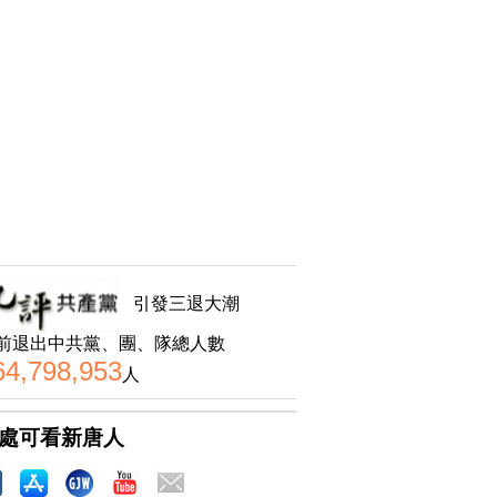
引發三退大潮
前退出中共黨、團、隊總人數
64,798,953
人
處可看新唐人