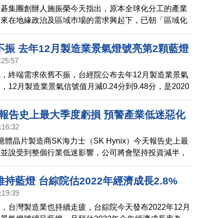
宏碁集團創辦人施振榮今天指出，原本全球化分工的產業
近來在地緣政治及區域巿場的需求興起下，已朝「區域化
發展，由於台商製造已國際化部署多年，預料未來仍可在
移轉中勝出。
不振 去年12月製造業景氣燈號亮第2顆藍燈
:25:57
，終端需求依舊不振，台經院公布去年12月製造業景氣
12月製造業景氣信號值月減0.24分到9.48分，是2020
低，也是2022年連續第2個月代表景氣衰退的藍燈。
士報告史上最大季度虧損 預警產業低迷惡化
:16:32
憶體晶片製造商SK海力士（SK Hynix）今天報告史上最
，並說受到整個行業低迷影響，公司將會堅持投資減半，
年首季晶片產業低迷情況將繼續惡化。
持藍燈 台綜院估2022年經濟成長2.8%
:19:39
，台灣製造業也持續走疲，台綜院今天發布2022年12月