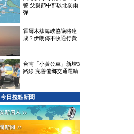
警 父親節中部以北防雨
彈
霍爾木茲海峽協議將達
成？伊朗傳不收通行費
台南「小黃公車」新增3
路線 完善偏鄉交通運輸
今日整點新聞