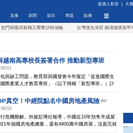
新唐人影音
|
大
直播
新聞
節目
專題
點播
塞武裝稱又襲擊沙特油輪
台灣漢光演習 賴清德搭裝甲車進駐衡
與越南高專校長簽署合作 推動新型專班
:50:51
子化與缺工問題，教育部與國發會今年擬定「促進國際生
－國際產業人才教育專班」（以下簡稱「新型專班」）計
胡志明市勞動榮軍與社會廳黎文汀廳長、胡志明市勞動榮
職業教育室阮志成科長、大葉大學董事長韓繼綏等人的見
GDP真空！中經院點名中國房地產風險
學29日與胡志明市的四所高專、中專簽約合作，將攜手
:38:52
班計畫，鼓勵國際學生來臺學習，培育國際學子成為符合
行危機難解。外媒彭博社報導，中國近10年預售半成屋
人才。
021年德國房地產總量，還有4800萬中國房屋，沒蓋完就
對此，台灣的中華經濟研究院，點名中國發展成熟製程產