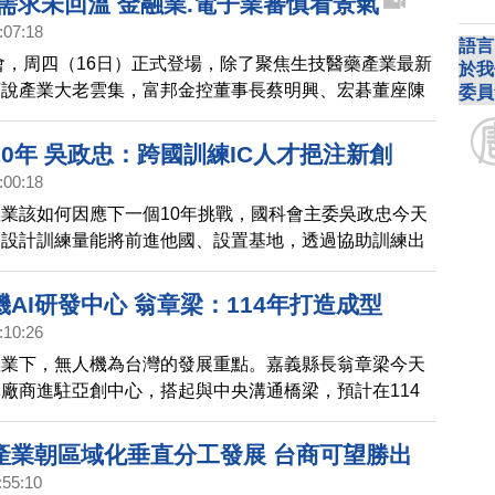
.需求未回溫 金融業.電子業審慎看景氣
:07:18
語言
年會，周四（16日）正式登場，除了聚焦生技醫藥產業最新
於我
可說產業大老雲集，富邦金控董事長蔡明興、宏碁董座陳
委員
董事長童子賢都到場，不過對於今年景氣看法，由於通膨
力尚未回籠，業界大老是相對保留。
0年 吳政忠：跨國訓練IC人才挹注新創
:00:18
業該如何因應下一個10年挑戰，國科會主委吳政忠今天
C設計訓練量能將前進他國、設置基地，透過協助訓練出
進一步挹注新創，進而吸引國際投資基金看見台灣。
AI研發中心 翁章梁：114年打造成型
:10:26
產業下，無人機為台灣的發展重點。嘉義縣長翁章梁今天
廠商進駐亞創中心，搭起與中央溝通橋梁，預計在114
無人機相關環境打造成形。
產業朝區域化垂直分工發展 台商可望勝出
:55:10