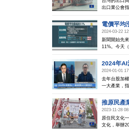
台灣的出口
出口業公會指
今年3月單月
府一定會做
電價平均
繼續與政府
2024-03-22 12
新聞開始先
11%。今天
示，今天將
調，調漲將
2024年
2024-01-01 17
去年台股加權
一大產業，
波主要動能，
謝晨彥，就您
推原民產
哪些領域可
2023-11-28 08
原住民文化
文化，舉辦2