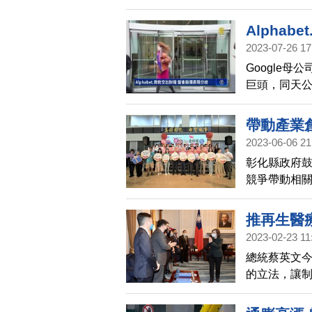
業2.0成果
Alpha
2023-07-26 17
Google母公
巨頭，同天公
擎龍頭，兩家
746.07
帶動產業
保持成長，推
2023-06-06 21
布截至6/30
彰化縣政府
運算需求放緩
競爭帶動相關
動獲利，也
中庭辦理啟
聰、彰化縣
推再生醫
2023-02-23 11
總統蔡英文
的立法，讓
不斷地提升