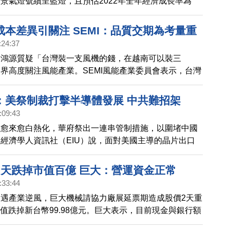
景氣燈號續呈藍燈，且預估2022年全年經濟成長率為
3」落空。
成本差異引關注 SEMI：品質交期為考量重
:24:37
李鴻源質疑「台灣裝一支風機的錢，在越南可以裝三
界高度關注風能產業。SEMI風能產業委員會表示，台灣
然風力資源，透過大規模離岸風場建置，有助台灣能源轉
業全球競爭力。
：美祭制裁打擊半導體發展 中共難招架
:09:43
鋒愈來愈白熱化，華府祭出一連串管制措施，以圍堵中國
經濟學人資訊社（EIU）說，面對美國主導的晶片出口
應對的籌碼有限。
2天跌掉市值百億 巨大：營運資金正常
:33:44
遇產業逆風，巨大機械請協力廠展延票期造成股價2天重
，市值跌掉新台幣99.98億元。巨大表示，目前現金與銀行額
，營運資金正常，預估明年上半年可逐步回歸正常庫存水