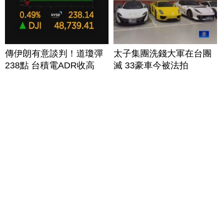
傳伊朗有意談判！道瓊彈
太子集團洗錢大軍在台團
238點 台積電ADR收高
滅 33豪車今被法拍