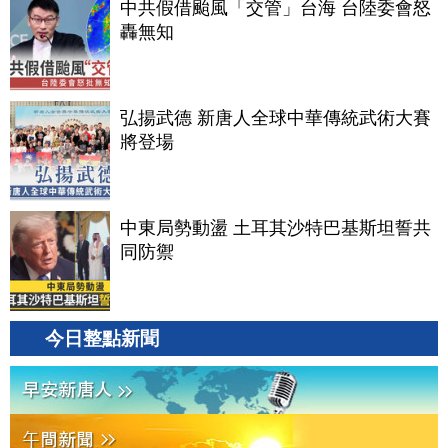
中共假借颱風「交管」台海 台陸委會怒
轟無知
弘揚武德 新唐人全球中華傳統武術大賽
將登場
中東局勢動盪 土耳其沙特巴基斯坦誓共
同防禦
今日整點新聞