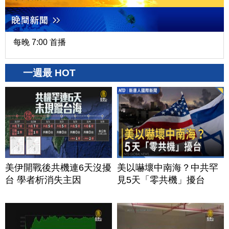
每晚 7:00 首播
一週最 HOT
美伊開戰後共機連6天沒擾
美以嚇壞中南海？中共罕
台 學者析消失主因
見5天「零共機」擾台