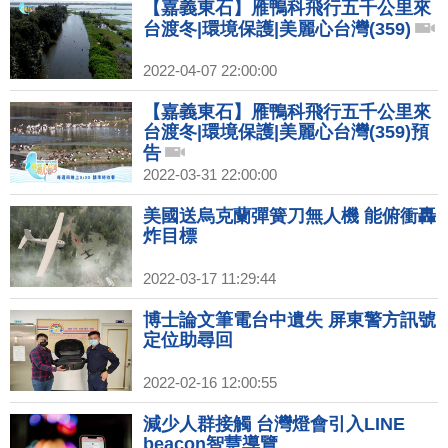
【嘉義東石】雁鴨科飛行五千公里來
台渡冬|環境保護|美麗心台灣(359)
2022-04-07 22:00:00
【嘉義東石】雁鴨科飛行五千公里來
台渡冬|環境保護|美麗心台灣(359)預
告
2022-03-31 22:00:00
美國送烏克蘭彈簧刀無人機 能俯衝轟
炸目標
2022-03-17 11:29:44
博士論文筆電台中遺失 屏東警方訊號
定位助尋回
2022-02-16 12:00:55
減少人群接觸 台灣燈會引入LINE
beacon智慧導覽