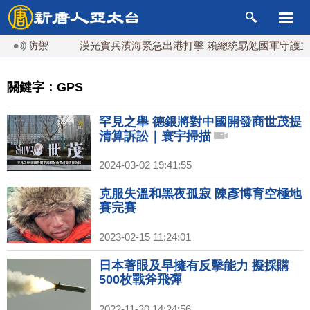
同防禦
漢光實兵濱海緊急出港打擊 賴總統勗勉國軍守護主權
關鍵字：GPS
罕見之舉 德銀將對中國開發商世茂提
清算訴訟｜寰宇掃描
2024-03-02 19:41:55
克服失溫和黑夜孤寂 陳彥博育空極地
賽完賽
2023-02-15 11:24:01
日本著眼及早擁有反擊能力 擬採購
500枚戰斧飛彈
2022-11-30 14:24:56