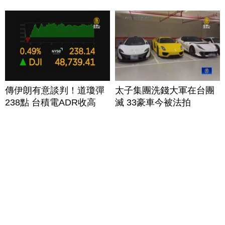
傳伊朗有意談判！道瓊彈
太子集團洗錢大軍在台團
238點 台積電ADR收高
滅 33豪車今被法拍