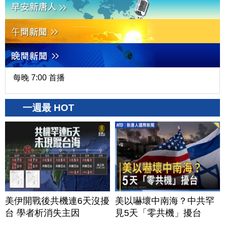
每晚 7:00 首播
一週最 HOT
美伊開戰後共機連6天沒擾
美以嚇壞中南海？中共罕
台 學者析消失主因
見5天「零共機」擾台