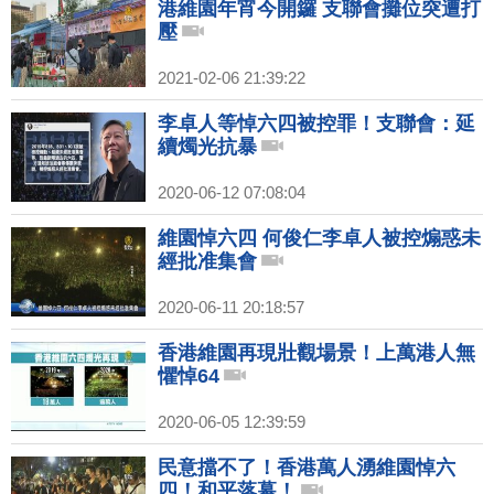
港維園年宵今開鑼 支聯會攤位突遭打
壓
2021-02-06 21:39:22
李卓人等悼六四被控罪！支聯會：延
續燭光抗暴
2020-06-12 07:08:04
維園悼六四 何俊仁李卓人被控煽惑未
經批准集會
2020-06-11 20:18:57
香港維園再現壯觀場景！上萬港人無
懼悼64
2020-06-05 12:39:59
民意擋不了！香港萬人湧維園悼六
四！和平落幕！