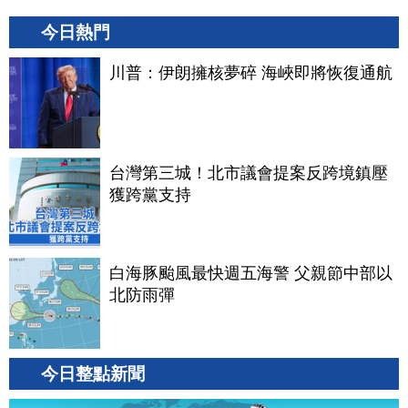
今日熱門
川普：伊朗擁核夢碎 海峽即將恢復通航
台灣第三城！北市議會提案反跨境鎮壓
獲跨黨支持
白海豚颱風最快週五海警 父親節中部以
北防雨彈
今日整點新聞