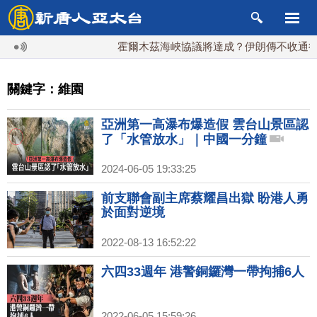
霍爾木茲海峽協議將達成？伊朗傳不收通行費
關鍵字：維園
亞洲第一高瀑布爆造假 雲台山景區認
了「水管放水」｜中國一分鐘
2024-06-05 19:33:25
前支聯會副主席蔡耀昌出獄 盼港人勇
於面對逆境
2022-08-13 16:52:22
六四33週年 港警銅鑼灣一帶拘捕6人
2022-06-05 15:59:26