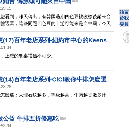
豆銷台 傳源頭可能來自中國
:39:15
語言
帶您看到，昨天傳出，有韓國過期四色豆被改標後銷來台
於我
媒體透露，這些問題四色豆的上游可能來是自中國，今天
委員
表示，進一步消息，有待檢方調查，目前，吼牛排等，使
豆的九家牛排館，都已經停用。
(17)百年老店系列-紐約市中心的Keens
:01:04
ouse
排，正確的餐桌禮儀不可少。
(14)百年老店系列-CiCi教你牛排怎麼選
:28:28
牛排怎麼選：大理石纹越多，等级越高，牛肉越香嫩多汁
做公益 牛排五折優惠吃
:53:34