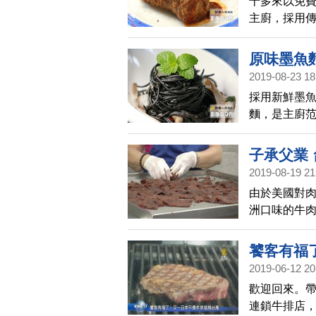
十多來以免
主廚，採用
好的料理。
可保存又可煮
原味墨魚麵
美國板腱牛排
2019-08-23 18
料理│廚娘
鍋後加少許
採用新鮮墨
汁放乾淨容
麵，是主廚范
腱牛排，充
子承父業
2019-08-19 21
由於美國對
洲口味的牛
肉乾，帶到
饕客有福
2019-06-12 20
歡迎回來。
連鎖牛排店