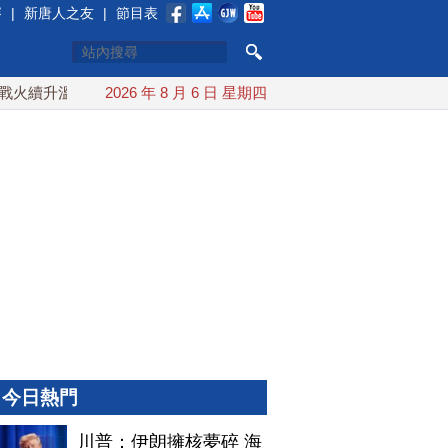
賽
|
新唐人之友
|
節目表
升溫 也門胡塞武裝稱又襲擊沙特油輪
2026 年 8 月 6 日 星期四
台灣漢光演習 賴清德搭
今日熱門
川普：伊朗擁核夢碎 海