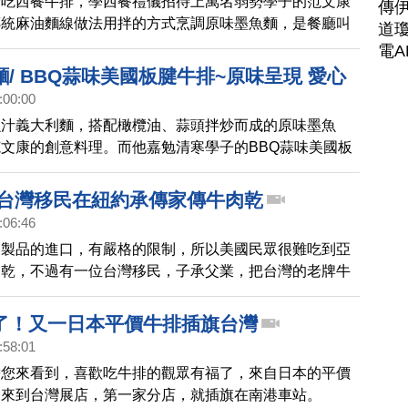
費吃西餐牛排，學西餐禮儀招待上萬名弱勢學子的范文康
傳
傳統麻油麵線做法用拌的方式烹調原味墨魚麵，是餐廳叫
道瓊
他提醒九層塔要切才有香氣，菇加水及奶油炒成濃縮狀，
電A
湯。獨特蒜味sauce，配上板腱牛排的厚實，BBQ蒜味
/ BBQ蒜味美國板腱牛排~原味呈現 愛心
充滿愛心美味。去掉的牛排筋可煮高湯或做PIZZA。熱
:00:00
香Q秀(544)預告
油再放上牛排，記得要關火，用餘溫讓牛排四周慢熟。醬
魚汁義大利麵，搭配橄欖油、蒜頭拌炒而成的原味墨魚
器裡最多可放一星期。
文康的創意料理。而他嘉勉清寒學子的BBQ蒜味美國板
滿美味與愛心！
 台灣移民在紐約承傳家傳牛肉乾
:06:46
肉製品的進口，有嚴格的限制，所以美國民眾很難吃到亞
肉乾，不過有一位台灣移民，子承父業，把台灣的老牌牛
了紐約，一起去看一下。
了！又一日本平價牛排插旗台灣
:58:01
帶您來看到，喜歡吃牛排的觀眾有福了，來自日本的平價
，來到台灣展店，第一家分店，就插旗在南港車站。