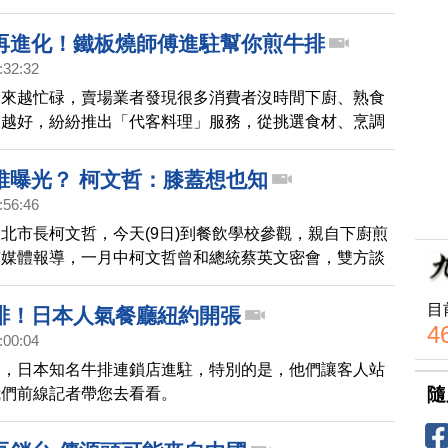
再進化！鐵板燒師傅進駐幫你煎牛排
:32:32
越來越忙碌，賣場業者發現很多消費者沒時間下廚、熟食
來越好，紛紛推出「代客料理」服務，從挑選食材、烹調
目了然，還可以現場享用，只要付料理代工的價格，就能
料理，也讓生鮮、熟食區業績暴增10倍左右。
誰曝光？ 柯文哲：膝蓋想也知
:56:46
北市長柯文哲，今天(9日)到餐飲學校參觀，親自下廚煎
有媒體報導，一月中柯文哲曾和總統蔡英文密會，雙方談
，並討論民進黨內有派系不滿柯文哲，媒體關注密會是被
文哲受訪時，回答得直接。
目
排！日本人氣餐廳紐約開張
4
:00:04
約，日本知名牛排連鎖店進駐，特別的是，他們讓客人站
隨
我們前線記者帶您去看看。