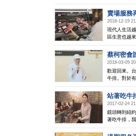
賣場服務
2018-12-19 21
現代人生活
區生意也越
過程全都一
享用最新鮮的
蔡柯密會
2018-03-09 20
歡迎回來。台
牛排。對於
了兩岸議題
誰曝光。柯
站著吃牛
2017-02-24 21
鏡頭轉到紐
著吃牛排，