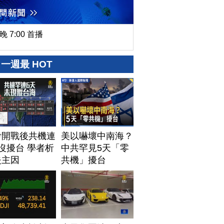
晚 7:00 首播
一週最 HOT
伊開戰後共機連
美以嚇壞中南海？
沒擾台 學者析
中共罕見5天「零
失主因
共機」擾台