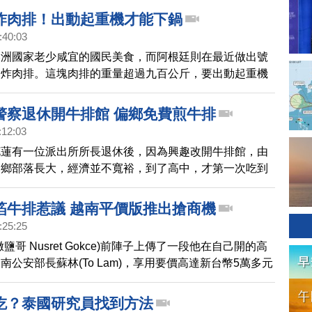
炸肉排！出動起重機才能下鍋
:40:03
美洲國家老少咸宜的國民美食，而阿根廷則在最近做出號
的炸肉排。這塊肉排的重量超過九百公斤，要出動起重機
。
警察退休開牛排館 偏鄉免費煎牛排
:12:03
花蓮有一位派出所所長退休後，因為興趣改開牛排館，由
偏鄉部落長大，經濟並不寬裕，到了高中，才第一次吃到
興起把美味送進部落的念頭，還改裝一輛行動餐車，到偏
排給老人小孩吃，溫飽他們的胃、更溫暖他們的心。
箔牛排惹議 越南平價版推出搶商機
:25:25
鹽哥 Nusret Gokce)前陣子上傳了一段他在自己開的高
南公安部長蘇林(To Lam)，享用要價高達新台幣5萬多元
12元)的金箔戰斧牛排影片，在政府聲稱打擊貪腐的越南引發
國內一家飯店趁著這起事件，推出平價金箔戰斧牛排，搶
吃？泰國研究員找到方法