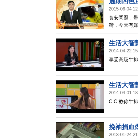
過期四色
2015-06-04 12
食安問題，
灣，今天有
桃園衛生局
用問題四色
生活大智慧
2014-04-22 15
Steaksh
享受高級牛
生活大智慧
2014-04-01 18
CiCi教你
挽袖捐血
2013-01-24 21