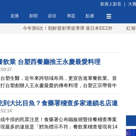
新唐人影音
|
大
直播
新聞
節目
專題
點播
今年第6次！朝鮮發射彈道導彈 落日本EEZ外
紅海戰火續
餐飲業 台塑西餐廳推王永慶最愛料理
:59:37
下台塑生醫，近年來跨領域布局，更宣告進軍餐飲業。首
主打台塑創辦人王永慶最愛的傳奇料理，台塑正宗帶骨牛
來，首度對外公開。
吃到大比目魚？食藥署稽查多家連鎖名店違
:52:14
燒或牛排的民眾注意！食藥署公布鐵板燒暨排餐稽查專案
現最多的違規是「鱈魚標示不符」餐飲業稽查發現有14
不乏知名連鎖店。食藥署提醒，「鱈形目」的魚種才可標