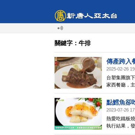
關鍵字：牛排
傳產跨入
2025-02-26 19
台塑集團旗
家西餐廳，
小排。40年
點鱈魚卻
2023-07-26 17
規
熱愛吃鐵板
執行結果，發
家不合格，