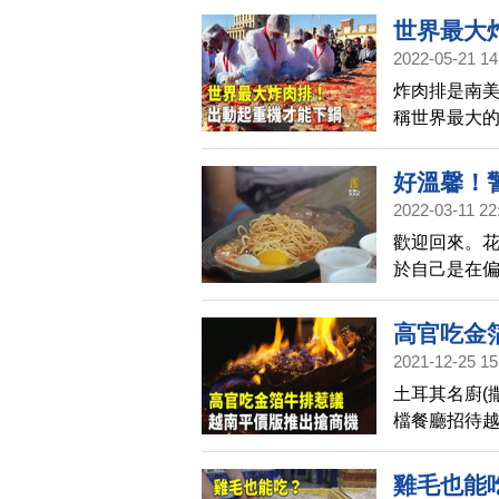
示鱈魚。
世界最大
2022-05-21 14
炸肉排是南
稱世界最大
才能搬得動
好溫馨！
2022-03-11 22
歡迎回來。
於自己是在
牛排，讓他
鄉免費煎牛
高官吃金
2021-12-25 15
土耳其名廚(撒
檔餐廳招待越
(美金1,9
非議。越南
雞毛也能