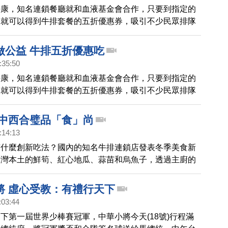
好康，知名連鎖餐廳就和血液基金會合作，只要到指定的
，就可以得到牛排套餐的五折優惠券，吸引不少民眾排隊
代同堂一起來，也有老外前來響應。
做公益 牛排五折優惠吃
:35:50
好康，知名連鎖餐廳就和血液基金會合作，只要到指定的
，就可以得到牛排套餐的五折優惠券，吸引不少民眾排隊
代同堂一起來，也有老外前來響應。
 中西合璧品「食」尚
:14:13
有什麼創新吃法？國內的知名牛排連鎖店發表冬季美食新
台灣本土的鮮筍、紅心地瓜、蒜苗和烏魚子，透過主廚的
融入法式西餐，餐點搭配專屬音樂，要饕客不只享受美食
活。
將 虛心受教：有禮行天下
:03:44
下第一屆世界少棒賽冠軍，中華小將今天(18號)行程滿