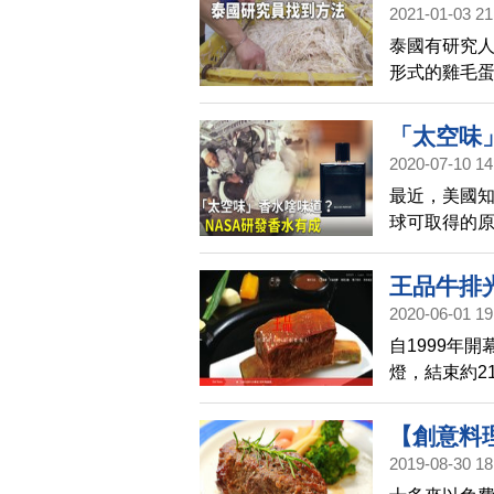
占商機。
2021-01-03 21
泰國有研究
形式的雞毛
的夢想並非
「太空味
2020-07-10 14
最近，美國
球可取得的原
合作過的化
太空實際氣
王品牛排光
2020-06-01 19
自1999年
燈，結束約2
早成立、最
王品標榜一頭
【創意料理
法上桌。目
2019-08-30 18
廚娘香Q秀(
骨牛小排、