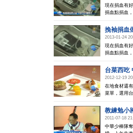
現在捐血有
捐血點捐血
捐血，有三
挽袖捐血
2013-01-24 20
現在捐血有
捐血點捐血
捐血，有三
台菜西吃
2012-12-19 20
在地食材還
菜單，選用
創意把台菜
還要品味生
教練勉小
2011-07-18 21
中華少棒隊奪