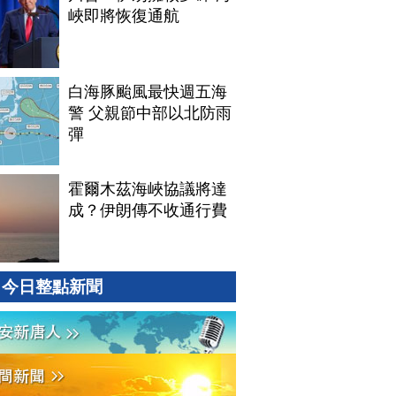
峽即將恢復通航
白海豚颱風最快週五海
警 父親節中部以北防雨
彈
霍爾木茲海峽協議將達
成？伊朗傳不收通行費
今日整點新聞