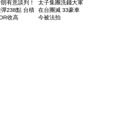
伊朗有意談判！
太子集團洗錢大軍
彈238點 台積
在台團滅 33豪車
DR收高
今被法拍