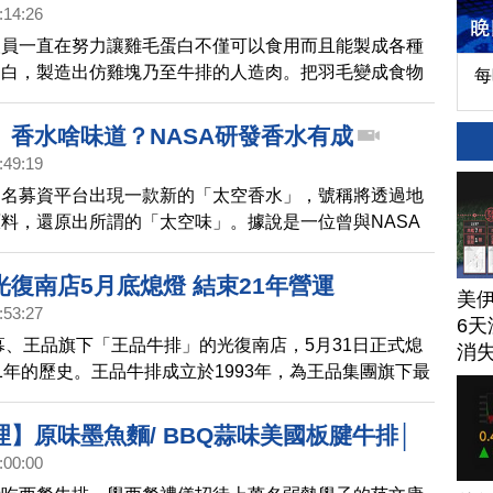
:14:26
人員一直在努力讓雞毛蛋白不僅可以食用而且能製成各種
蛋白，製造出仿雞塊乃至牛排的人造肉。把羽毛變成食物
每
遙不可及。
」香水啥味道？NASA研發香水有成
:49:19
知名募資平台出現一款新的「太空香水」，號稱將透過地
料，還原出所謂的「太空味」。據說是一位曾與NASA
學家創建了這款香水的配方，作為協助太空人事先了解外
味的一種方法。
復南店5月底熄燈 結束21年營運
美
:53:27
6天
開幕、王品旗下「王品牛排」的光復南店，5月31日正式熄
消
1年的歷史。王品牛排成立於1993年，為王品集團旗下最
具代表性的餐飲品牌，也是台灣極具代表性的牛排餐廳。
牛僅供6客王品小牛排，並經過醃料醃浸、慢火烘烤等手
】原味墨魚麵/ BBQ蒜味美國板腱牛排│
前店內供應有王品牛小排、嫩煎干貝佐松露菲力、炙烤帶
:00:00
544)
濕式熟成老饕肋眼牛排等不同套餐。