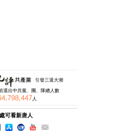
引發三退大潮
前退出中共黨、團、隊總人數
64,798,447
人
處可看新唐人