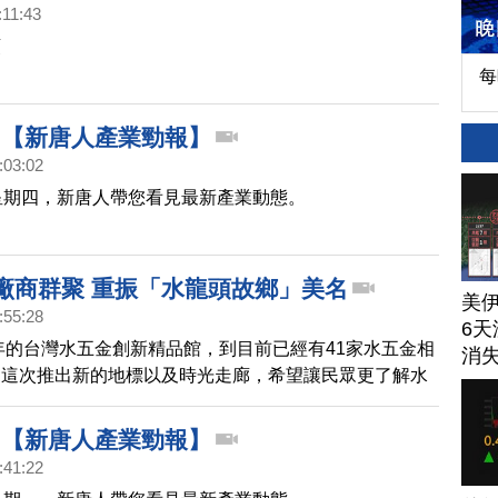
:11:43
頭
每
816【新唐人產業勁報】
:03:02
星期四，新唐人帶您看見最新產業動態。
頭廠商群聚 重振「水龍頭故鄉」美名
美
:55:28
6天
6年的台灣水五金創新精品館，到目前已經有41家水五金相
消
，這次推出新的地標以及時光走廊，希望讓民眾更了解水
、現在以及未來，精品展示區更是展示各家廠商征戰世界
精品，期望重振「水龍頭故鄉」美名。
312【新唐人產業勁報】
:41:22