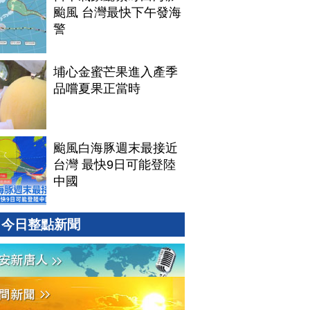
颱風 台灣最快下午發海
警
埔心金蜜芒果進入產季
品嚐夏果正當時
颱風白海豚週末最接近
台灣 最快9日可能登陸
中國
今日整點新聞