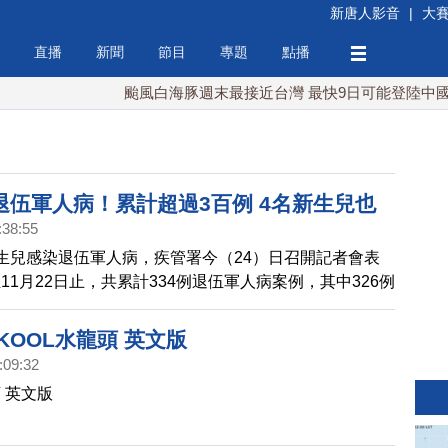
新唐人影音
|
大
直播
新聞
節目
專題
點播
颱風白海豚週末最接近台灣 最快9日可能登陸中國
退伍軍人病！累計超過3百例 4名新生兒也
:38:55
生兒感染退伍軍人病，疾管署今（24）日召開記者會表
11月22日止，共累計334例退伍軍人病案例，其中326例
例境外移入病例。本土病例中，為男性一共243例、佔
50歲以上患者最多，高達299例、共佔92%，值得注意的
KOOL水龍頭 英文版
4例竟是0歲新生兒。
:09:32
頭 英文版