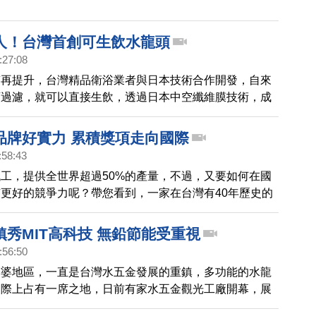
人！台灣首創可生飲水龍頭
:27:08
質再提升，台灣精品衛浴業者與日本技術合作開發，自來
頭過濾，就可以直接生飲，透過日本中空纖維膜技術，成
結合，提供生飲功能，生飲水更經過日本檢驗合格。
品牌好實力 累積獎項走向國際
:58:43
工，提供全世界超過50%的產量，不過，又要如何在國
更好的競爭力呢？帶您看到，一家在台灣有40年歷史的
者，挹注資金研發產品，並積極參與國際比賽，透過得獎
積品牌價值。我們今天的產業直觀。
秀MIT高科技 無鉛節能受重視
:56:50
番婆地區，一直是台灣水五金發展的重鎮，多功能的水龍
國際上占有一席之地，日前有家水五金觀光工廠開幕，展
能等高科技又實用的水龍頭，這些純MIT產品，吸引許