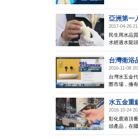
亞洲第一
2017-04-26 21
民生用水品
水經過水龍
功與水龍頭
台灣衛浴
2016-11-08 20
台灣水五金代
際市場，擁有
衛浴設備業
肯定，來累
水五金重鎮
2016-10-24 20
彰化鹿港頂
頭產品，在
出了無鉛、節