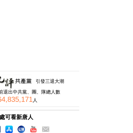
引發三退大潮
前退出中共黨、團、隊總人數
64,835,171
人
處可看新唐人