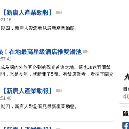
019【新唐人產業勁報】
:21:16
星期四，新唐人帶您看見最新產業動態。
熱！在地最高星級酒店推雙湯池
:57:41
越成為國內外旅客必到的觀光首選之地。這也加速宜蘭飯
開，光是今年，就新開了5間。有飯店業者，看準宜蘭交
天然溫泉的資源，除了在泡湯的服務上下功夫，還選用台
計規劃，像是水五金設備，就使用獲得德國紅點、德國設
目
928【新唐人產業勁報】
an Design Award)、美國芝加哥GOOD DESIGN等國際
4
:51:40
優秀自有品牌。
星期四，新唐人帶您看見最新產業動態。
隨