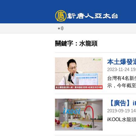
關鍵字：水龍頭
本土爆發
2023-11-24 19
中鏢
台灣有4名新
示，今年截至
本土病例及8
75%，尤其
【廣告】i
是，個案中有
2019-09-19 14
iKOOL水龍