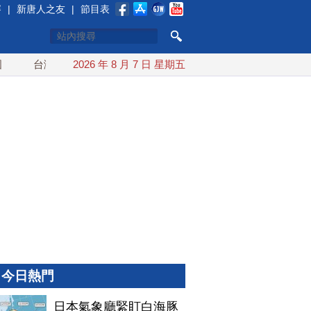
賽
|
新唐人之友
|
節目表
台灣漢光首結合城鎮演習 AIT連續發文讚「韌性台灣」
2026 年 8 月 7 日 星期五
搞分化
今日熱門
日本氣象廳緊盯白海豚