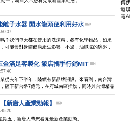
星期一，新唐人帶您看見最新產業動態。
傳
道瓊
電A
能離子水器 開水龍頭便利用好水
:50:07
道嗎？我們每天都在使用的洗潔精，參有化學物品，如果
淨，可能會對身體健康產生影響，不過，油膩膩的碗盤，
潔劑，要怎麼清洗乾淨呢？或許，通過改變水分子的結
有環保又健康的好水。帶您來瞭解。
五金滿足客製化 飯店攜手行銷MIT
:57:40
宿業從去年下半年，陸續有新品牌開設。來看到，南台灣
，砸下新台幣7億元，在府城南區插旗，同時與台灣精品
合作，客製化使用霧面黑跟霧面銀，時尚風格結合在地元
灣品牌優勢。
208【新唐人產業勁報】
:45:20
星期五，新唐人帶您看見最新產業動態。