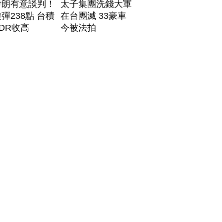
伊朗有意談判！
太子集團洗錢大軍
彈238點 台積
在台團滅 33豪車
DR收高
今被法拍