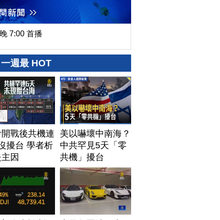
晚 7:00 首播
一週最 HOT
伊開戰後共機連
美以嚇壞中南海？
沒擾台 學者析
中共罕見5天「零
失主因
共機」擾台