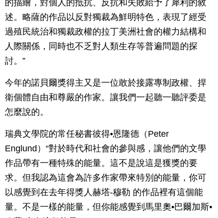
的描繪，對個人的抵抗、反抗和失敗給予了犀利的敘
述。略薩的作品以反對獨裁為鮮明特色，表現了經受
過殖民統治和獨裁政權的拉丁美洲社會的權力結構和
人際關係，同時也不乏對人類生存等普遍問題的探
討。”
今年的諾貝爾獎得主又是一位敢於接露專制政權、捍
衛個體自由和尊嚴的作家。讓我們一起聽一聽評委是
怎麼說的。
瑞典文學院的常任秘書彼得•恩隆德（Peter
Englund）“對於時代和社會的參與感，讓他們的文學
作品帶有一種特殊的能量。這不是說這是獲獎的要
求。但我認為這會為許多作家帶來特別的能量，你可
以感覺到在去年得獎人赫塔-穆勒 的作品裡有這個能
量。不是一樣的能量，但你能感覺到馬里奧•巴爾加斯•