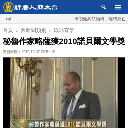
伊朗最高領袖傳「隨時死亡」 國
首頁
›
舊新聞類別
›
環球直擊
秘魯作家略薩獲2010諾貝爾文學獎
更新時間：2010-10-07 23:51:19