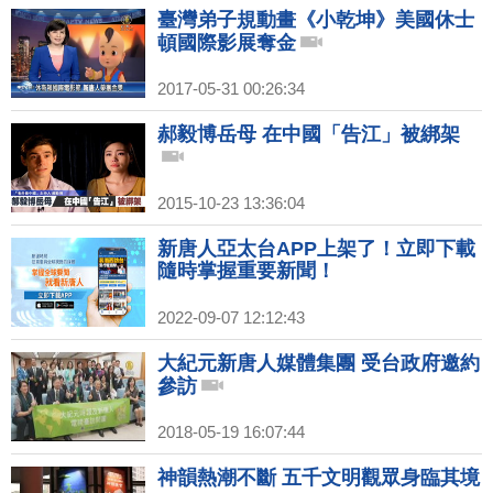
臺灣弟子規動畫《小乾坤》美國休士
頓國際影展奪金
2017-05-31 00:26:34
郝毅博岳母 在中國「告江」被綁架
2015-10-23 13:36:04
新唐人亞太台APP上架了！立即下載
隨時掌握重要新聞！
2022-09-07 12:12:43
大紀元新唐人媒體集團 受台政府邀約
參訪
2018-05-19 16:07:44
神韻熱潮不斷 五千文明觀眾身臨其境