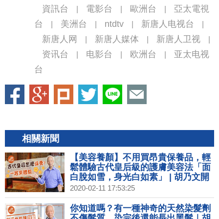
資訊台
電影台
歐洲台
亞太電視
|
|
|
台
美洲台
ntdtv
新唐人电视台
|
|
|
|
新唐人网
新唐人媒体
新唐人卫视
|
|
|
资讯台
电影台
欧洲台
亚太电视
|
|
|
台
相關新聞
【美容養顏】不用買昂貴保養品，輕
鬆體驗古代皇后級的護膚美容法「面
白脫如雪，身光白如素」 | 胡乃文開
講02
2020-02-11 17:53:25
你知道嗎？有一種神奇的天然染髮劑
不傷髮質，染完後還能長出黑髮｜胡