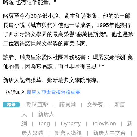
略薩 也有這個能量。”
略薩至今有30多部小說、劇本和詩歌集。他的第一部
長篇小說《城市與狗》使他一舉成名。1995年他獲得
了西班牙語文學界的最高榮譽“塞萬提斯獎”。他也是第
二位獲得諾貝爾文學獎的南美作家。
讀者、瑞典皇家愛國社團常務秘書： 瑪麗安娜“我推薦
他的書，因為它易讀，而且非常有意思！”
新唐人記者張華、鄭新瑞典文學院報導。
按讚加入
新唐人亞太電視台粉絲團
環球直擊
諾貝爾
文學獎
新唐
|
|
|
人
新唐人
|
網
Tang
Dynasty
Television
新
|
|
|
|
唐人媒體
新唐人衛視
新唐人中文台
|
|
|