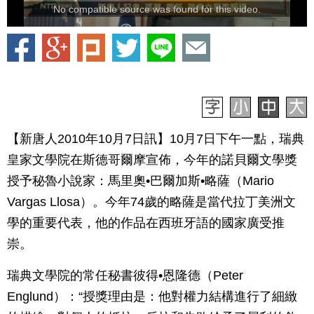
No compatible source was found for this video.
【新唐人2010年10月7日訊】10月7日下午一點，瑞典
皇家文學院在斯德哥爾摩宣佈，今年的諾貝爾文學獎
授予秘魯小說家：馬里奧•巴爾加斯•略薩（Mario
Vargas Llosa）。今年74歲的略薩是當代拉丁美洲文
學的重要代表，他的作品在西班牙語的國家廣受推
崇。
瑞典文學院的常任秘書彼得•恩隆德（Peter
Englund）：“授獎理由是：他對權力結構進行了細緻