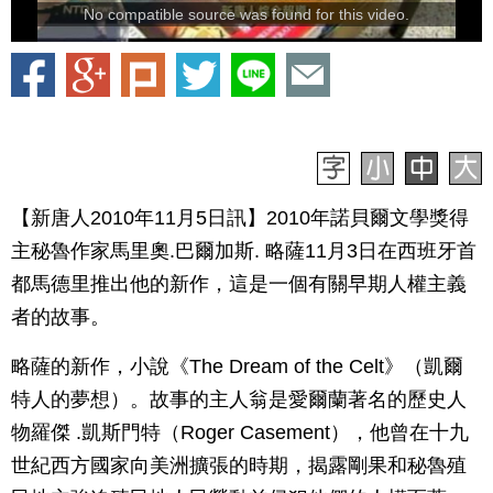
No compatible source was found for this video.
【新唐人2010年11月5日訊】2010年諾貝爾文學獎得
主秘魯作家馬里奧.巴爾加斯. 略薩11月3日在西班牙首
都馬德里推出他的新作，這是一個有關早期人權主義
者的故事。
略薩的新作，小說《The Dream of the Celt》（凱爾
特人的夢想）。故事的主人翁是愛爾蘭著名的歷史人
物羅傑 .凱斯門特（Roger Casement），他曾在十九
世紀西方國家向美洲擴張的時期，揭露剛果和秘魯殖