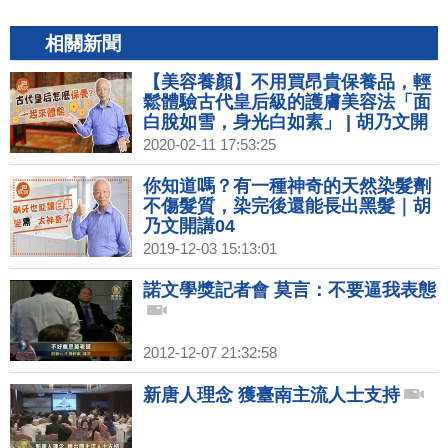
相關新聞
【美容養顏】不用買昂貴保養品，輕
鬆體驗古代皇后級的護膚美容法「面
白脫如雪，身光白如素」 | 胡乃文開
講02
2020-02-11 17:53:25
你知道嗎？有一種神奇的天然染髮劑
不傷髮質，染完後還能長出黑髮｜胡
乃文開講04
2019-12-03 15:13:01
諾文學獎記者會 莫言：不要逼我表態
2012-12-07 21:32:58
新唐人理念 獲臺南主流人士支持