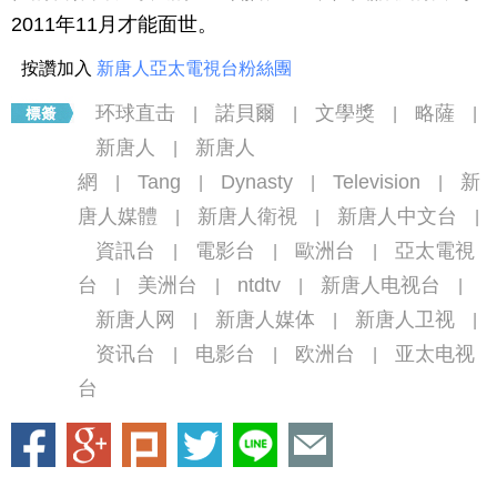
2011年11月才能面世。
按讚加入
新唐人亞太電視台粉絲團
环球直击
諾貝爾
文學獎
略薩
|
|
|
|
新唐人
新唐人
|
網
Tang
Dynasty
Television
新
|
|
|
|
唐人媒體
新唐人衛視
新唐人中文台
|
|
|
資訊台
電影台
歐洲台
亞太電視
|
|
|
台
美洲台
ntdtv
新唐人电视台
|
|
|
|
新唐人网
新唐人媒体
新唐人卫视
|
|
|
资讯台
电影台
欧洲台
亚太电视
|
|
|
台