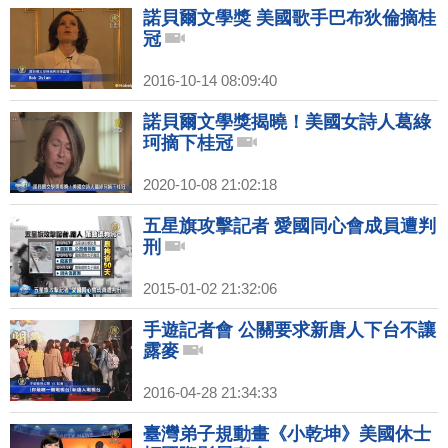
諾貝爾文學獎 美國歌手巴布狄倫摘桂
冠
2016-10-14 08:09:40
諾貝爾文學獎揭曉！美國女詩人葛綠
珂摘下桂冠
2020-10-08 21:02:18
五星旗攻擊記者 愛國同心會成員遭判
刑
2015-01-02 21:32:06
手遊記者會 公關要求新唐人下台不讓
露麥
2016-04-28 21:34:33
臺灣弟子規動畫《小乾坤》美國休士