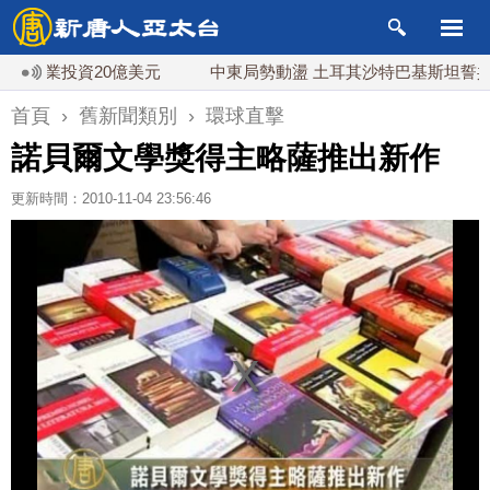
礦業投資20億美元
中東局勢動盪 土耳其沙特巴基斯坦誓共同
首頁
›
舊新聞類別
›
環球直擊
諾貝爾文學獎得主略薩推出新作
更新時間：2010-11-04 23:56:46