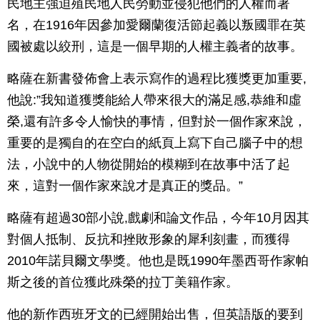
民地主強迫殖民地人民勞動並侵犯他們的人權而著
名，在1916年因參加愛爾蘭復活節起義以叛國罪在英
國被處以絞刑，這是一個早期的人權主義者的故事。
略薩在新書發佈會上表示寫作的過程比獲獎更加重要,
他說:”我知道獲獎能給人帶來很大的滿足感,恭維和虛
榮,還有許多令人愉快的事情，但對於一個作家來說，
重要的是獨自的在空白的紙頁上寫下自己腦子中的想
法，小說中的人物從開始的模糊到在故事中活了起
來，這對一個作家來說才是真正的獎品。”
略薩有超過30部小說,戲劇和論文作品，今年10月因其
對個人抵制、反抗和挫敗形象的犀利刻畫，而獲得
2010年諾貝爾文學獎。他也是既1990年墨西哥作家帕
斯之後的首位獲此殊榮的拉丁美籍作家。
他的新作西班牙文的已經開始出售，但英語版的要到