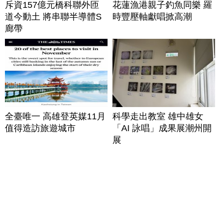
斥資157億元橋科聯外匝
花蓮漁港親子釣魚同樂 羅
道今動土 將串聯半導體S
時豐壓軸獻唱掀高潮
廊帶
全臺唯一 高雄登英媒11月
科學走出教室 雄中雄女
值得造訪旅遊城市
「AI 詠唱」成果展潮州開
展