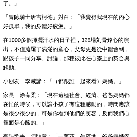
了。」
「冒險騎士唐吉柯德」對白：「我覺得我現在的內心
好孤單，我的身體好疲憊。」
在1000多個揮灑汗水的日子裡，328場刻骨銘心的演
出，不僅蒐羅了滿滿的童心，父母更是從中體會到，
跟孩子一同分享、討論，那種彼此在心靈上的契合與
觸動。
小朋友 李威諺：「（都跟誰一起來看）媽媽。」
家長 涂宥柔：「現在這種社會、經濟、爸爸媽媽都
在忙的時候，可以讓小孩子有這種感動的，時間應該
是很少很少的，可是你看到他們的笑容，反而我們心
裡面是心酸的。」
臺語歌手 陳明章：「一蕊花，生落地，爸爸媽媽疼