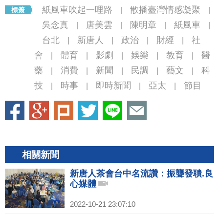
紙風車吹起一哩路
散播臺灣情感凝聚
|
|
吳念真
唐美雲
陳明章
紙風車
|
|
|
|
台北
新唐人
政治
財經
社
|
|
|
|
會
體育
影劇
娛樂
教育
醫
|
|
|
|
|
藥
消費
新聞
民調
藝文
科
|
|
|
|
|
技
時事
即時新聞
亞太
節目
|
|
|
|
相關新聞
新唐人茶會台中名流讚：振聾發聵.良
心媒體
2022-10-21 23:07:10