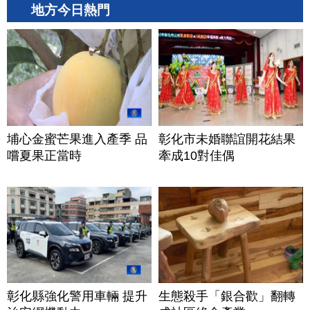
地方今日熱門
埔心金蜜芒果進入產季 品
彰化市未婚聯誼開花結果
嚐夏果正當時
牽成10對佳偶
彰化縣強化警用車輛 提升
生態殺手「銀合歡」翻轉