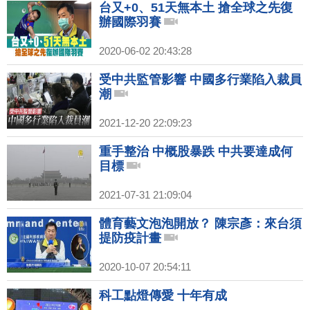
台又+0、51天無本土 搶全球之先復
辦國際羽賽
2020-06-02 20:43:28
受中共監管影響 中國多行業陷入裁員
潮
2021-12-20 22:09:23
重手整治 中概股暴跌 中共要達成何
目標
2021-07-31 21:09:04
體育藝文泡泡開放？ 陳宗彥：來台須
提防疫計畫
2020-10-07 20:54:11
科工點燈傳愛 十年有成