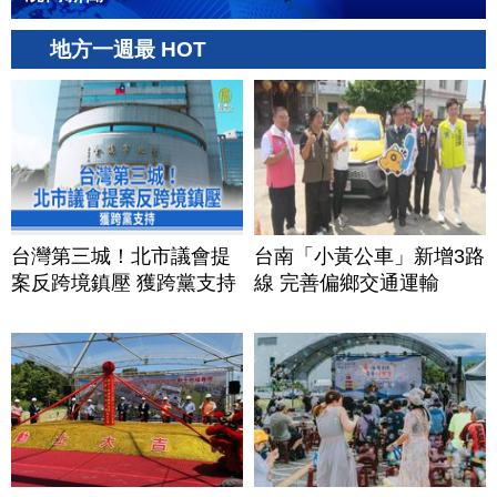
地方一週最 HOT
台灣第三城！北市議會提
台南「小黃公車」新增3路
案反跨境鎮壓 獲跨黨支持
線 完善偏鄉交通運輸