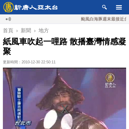
颱風白海豚週末最接近台灣 最快
首頁
›
新聞
›
地方
紙風車吹起一哩路 散播臺灣情感凝
聚
更新時間：2010-12-30 22:50:11