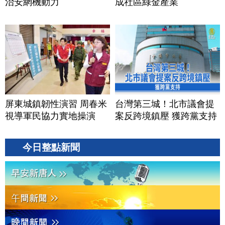
治安網機動力
成社區綠金產業
屏東城鎮韌性演習 周春米
台灣第三城！北市議會提
視導軍民協力實地操演
案反跨境鎮壓 獲跨黨支持
今日整點新聞