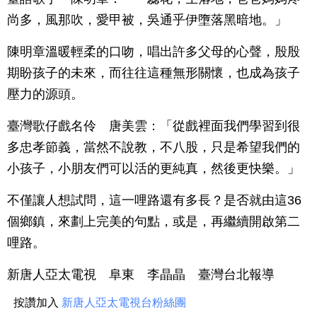
尚多，風那吹，愛甲被，吳通乎伊墮落黑暗地。」
陳明章溫暖輕柔的口吻，唱出許多父母的心聲，殷殷
期盼孩子的未來，而往往這種無形關懷，也成為孩子
壓力的源頭。
臺灣歌仔戲名伶 唐美雲：「從戲裡面我們學習到很
多忠孝節義，當然不說教，不八股，只是希望我們的
小孩子，小朋友們可以活的更純真，然後更快樂。」
不僅讓人想試問，這一哩路還有多長？是否就由這36
個鄉鎮，來劃上完美的句點，或是，再繼續開啟第二
哩路。
新唐人亞太電視 阜東 李晶晶 臺灣台北報導
按讚加入
新唐人亞太電視台粉絲團