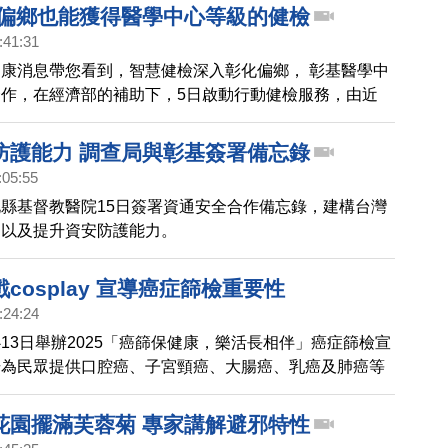
 偏鄉也能獲得醫學中心等級的健檢
:41:31
康消息帶您看到，智慧健檢深入彰化偏鄉， 彰基醫學中
作，在經濟部的補助下，5日啟動行動健檢服務，由近
員攜帶裝置，前進南彰化醫療資源較缺乏的三個鄉鎮，讓
遠門就能即時健檢。
防護能力 調查局與彰基簽署備忘錄
:05:55
縣基督教醫院15日簽署資通安全合作備忘錄，建構台灣
制以及提升資安防護能力。
cosplay 宣導癌症篩檢重要性
:24:24
13日舉辦2025「癌篩保健康，樂活長相伴」癌症篩檢宣
場為民眾提供口腔癌、子宮頸癌、大腸癌、乳癌及肺癌等
務；彰化縣衛生局局長葉彥伯、彰基副院長張東浩醫師、
任洪儷中醫師、護理部督導長楊美玲等蒞臨會場，共同宣
花園擺滿芙蓉菊 專家講解避邪特性
的重要性。