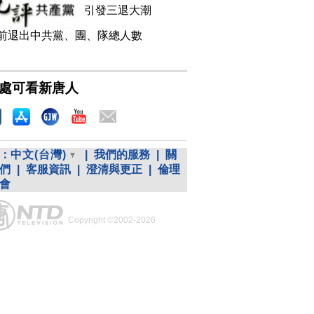
引發三退大潮
前退出中共黨、團、隊總人數
處可看新唐人
：
中文(台灣)
|
我們的服務
|
關
們
|
客服資訊
|
澄清與更正
|
倫理
會
Copyright ©2002-2026