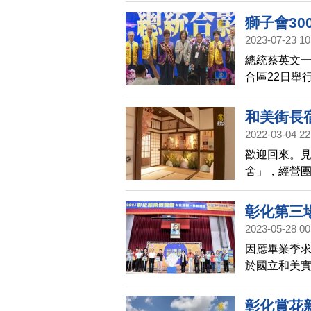
下的，吸引
獅子會30
2023-07-23 10
總統蔡英文一
合區22日舉
內政部部長
和美街長
2022-03-04 22
歡迎回來。
舍」，經營團
舉行開幕儀
去看看。
彰化第三
2023-05-28 00
因應畢業季求
於國立和美實
會，邀請36
資上看新臺幣
彰化賞花