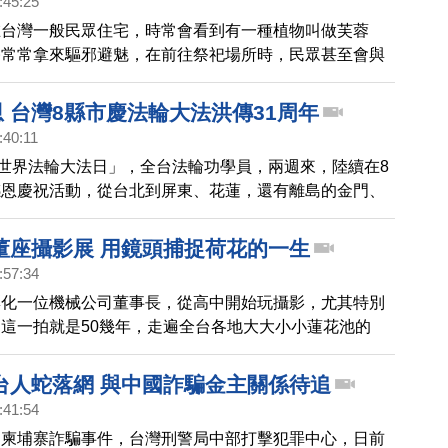
:45:25
在台灣一般民眾住宅，時常會看到有一種植物叫做芙蓉
俗常常拿來驅邪避魅，在前往祭祀場所時，民眾甚至會與
身上。尤其在黃曆7月，在花鄉田尾成了熱門商品，到底
用法怎樣才正確，聽聽專家們的說法。
恩 台灣8縣市慶法輪大法洪傳31周年
:40:11
「世界法輪大法日」，全台法輪功學員，兩週來，陸續在8
感恩慶祝活動，從台北到屏東、花蓮，還有離島的金門、
享修煉真善忍的美好，慶祝法輪大法洪傳世界31周年。
董座攝影展 用鏡頭捕捉荷花的一生
:57:34
彰化一位機械公司董事長，從高中開始玩攝影，尤其特別
這一拍就是50幾年，走遍全台各地大大小小蓮花池的
捉荷花的一生，這次特別從數萬張中選出37張作品，7
0日將在員林市圖書館展出，不藏私的他將在第三場展出
台人蛇落網 與中國詐騙金主關係待追
張作品給慈善機構，讓作品永久流傳。
:41:54
，柬埔寨詐騙事件，台灣刑警局中部打擊犯罪中心，日前