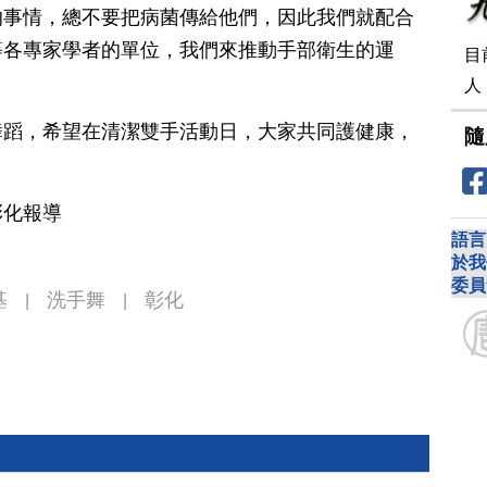
的事情，總不要把病菌傳給他們，因此我們就配合
等各專家學者的單位，我們來推動手部衛生的運
目
人
舞蹈，希望在清潔雙手活動日，大家共同護健康，
隨
彰化報導
語言
於我
委員
基
洗手舞
彰化
|
|