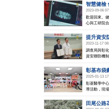
智慧健檢
2023-09-06 07
歡迎回來。健
心與工研院合
20名醫護人
民眾不用出
提升資安
2023-11-17 08
調查局與彰化
資安聯防機
彰基布袋戲
2025-01-13 17
彰基醫學中心
導活動，現
癌症篩檢服
腫瘤中心主
田尾公路
導癌症篩檢