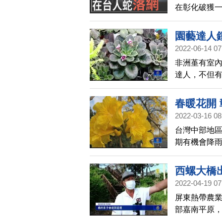
在彰化破獲一
團已誘騙2名
境。警界人
園藝達人
台灣幫派與
2022-06-14 07
非洲堇有室
達人，不但
氣房，帶您
春暖花開
2022-03-16 08
台灣中部地
期有機會降
西螺大橋
2022-04-19 07
屏東熱帶農
部嘉南平原
所、經濟部