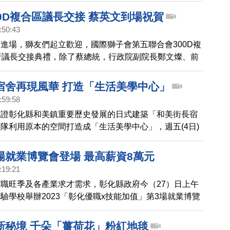
許多民眾來拍照打卡。
0D複合區議長交接 蔡英文到場祝賀
:50:43
進場，獅友們起立歡迎，國際獅子會第五聯合會300D複
行議長交接典禮，除了蔡總統，行政院副院長鄭文燦、前
徐國勇等人也都受邀出席。
宿舍再現風華 打造「生活美學中心」
:59:58
見證彰化縣和美鎮重要歷史發展的日式建築「和美街長宿
隊利用原本的空間打造成「生活美學中心」，週五(4日)
式，吸引許多在地鄉親和貴賓參加，現場相當熱鬧。一起
場就業博覽會登場 最高薪資8萬元
:19:21
職旺季及各產業求才需求，彰化縣政府今（27）日上午
驗學校舉辦2023「彰化優職x技能加值」第3場就業博覽
家以上廠商參與徵才，提供1,000個以上工作機會，最高薪
8萬元。
新秘境 千朵「薑荷花」粉紅地毯