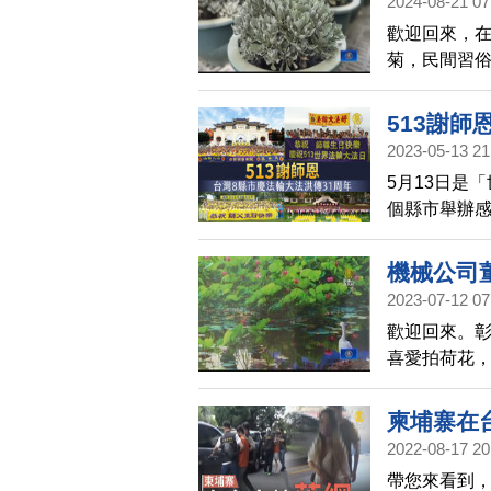
2024-08-21 07
歡迎回來，
菊，民間習
抹草一起放在
它的特性與
513謝師
2023-05-13 21
5月13日是
個縣市舉辦
澎湖，他們分
機械公司
2023-07-12 07
歡迎回來。
喜愛拍荷花，
他，用鏡頭捕
月11日到3
柬埔寨在
後，捐出35
2022-08-17 20
帶您來看到