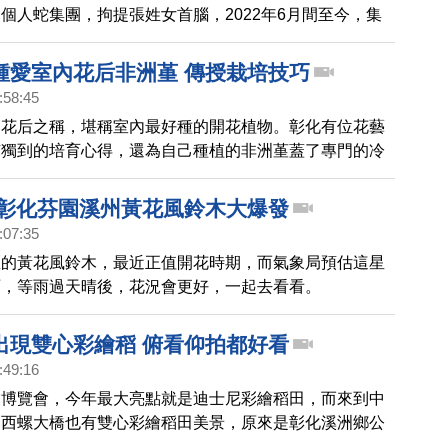
個人蛇集團，拘提張姓女首腦，2022年6月間至今，集
被害人出國，另5名被害人則因檢警即時查獲，而尚未出
士表示，柬埔寨西港的詐騙集團，背後都有中國金主，而
鍾愛室內花后非洲堇 傳授栽培技巧
人蛇集團在這起龐大詐騙網路中的角色，也受到關注。
:58:45
內花后之稱，堪稱室內最好種的開花植物。彰化有位花藝
有獨到的培育心得，還為自己種植的非洲堇蓋了專門的冷
聽到她為何對非洲堇情有獨鍾。
 彰化芬園溪州黃花風鈴木大爆發
:07:35
區的黃花風鈴木，最近正值開花時期，而氣象局預估這星
雨，等雨過天晴後，花況會更好，一起去看看。
出現雙心彩繪稻 俯看仰拍都好看
:49:16
業博覽會，今年最大亮點就是迪士尼彩繪稻田，而來到中
，西螺大橋也有雙心彩繪稻田美景，原來是彰化溪洲鄉公
第四河川局，為了推廣米食，邀請水尾村社區發展協會種