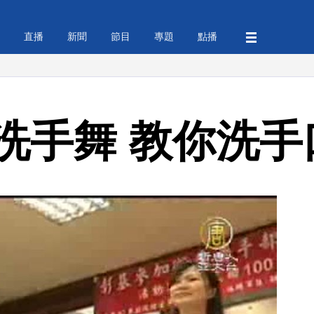
直播
新聞
節目
專題
點播
洗手舞 教你洗手