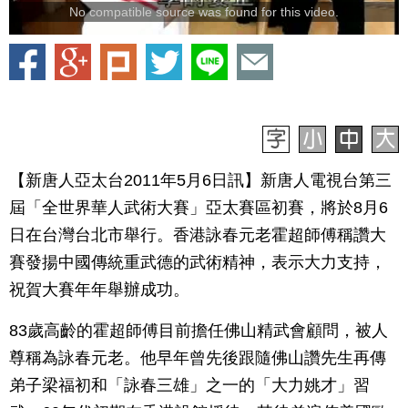
No compatible source was found for this video.
【新唐人亞太台2011年5月6日訊】新唐人電視台第三
屆「全世界華人武術大賽」亞太賽區初賽，將於8月6
日在台灣台北市舉行。香港詠春元老霍超師傅稱讚大
賽發揚中國傳統重武德的武術精神，表示大力支持，
祝賀大賽年年舉辦成功。
83歲高齡的霍超師傅目前擔任佛山精武會顧問，被人
尊稱為詠春元老。他早年曾先後跟隨佛山讚先生再傳
弟子梁福初和「詠春三雄」之一的「大力姚才」習