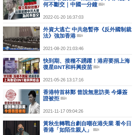
何不斷交｜中國一分鐘
2022-01-20 16:37:03
外資大逃亡 中共急暫停《反外國制裁
法》強加香港
2021-08-20 21:03:46
快到期、接種不踴躍！港府要捐上海
復星BNT和科興疫苗
2021-05-26 13:17:16
香港特首林鄭 曾說無意訪美 今爆簽
證被拒
2021-11-17 09:04:26
黃秋生轉戰台劇自嘲在港失業 看今日
香港「如陌生親人」