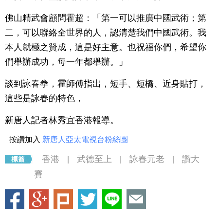
佛山精武會顧問霍超：「第一可以推廣中國武術；第
二，可以聯絡全世界的人，認清楚我們中國武術。我
本人就極之贊成，這是好主意。也祝福你們，希望你
們舉辦成功，每一年都舉辦。」
談到詠春拳，霍師傅指出，短手、短橋、近身貼打，
這些是詠春的特色，
新唐人記者林秀宜香港報導。
按讚加入
新唐人亞太電視台粉絲團
香港
武德至上
詠春元老
讚大
|
|
|
賽