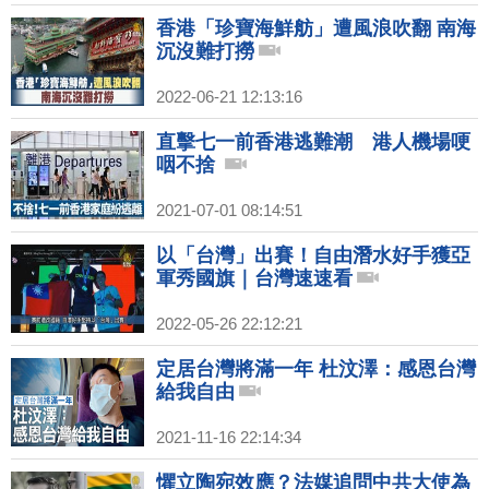
香港「珍寶海鮮舫」遭風浪吹翻 南海
沉沒難打撈
2022-06-21 12:13:16
直擊七一前香港逃難潮 港人機場哽
咽不捨
2021-07-01 08:14:51
以「台灣」出賽！自由潛水好手獲亞
軍秀國旗｜台灣速速看
2022-05-26 22:12:21
定居台灣將滿一年 杜汶澤：感恩台灣
給我自由
2021-11-16 22:14:34
懼立陶宛效應？法媒追問中共大使為