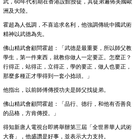
武，60年代初期在香港設館授徒，其徒弟遍佈美國歐
洲及大陸。
霍超為人低調，不喜追求名利，他強調傳統中國武術
精神以武德為先。
佛山精武會顧問霍超：「武德是最重要，所以師父教
學生，第一件東西，就教你做人一定要正。怎麼正？
行得正，站得正，立得正，學的要正，做人也要正，
那麼多種正才學得到一套小捻頭。」
他指出，以前師傅傳授功夫是師父找徒弟。
佛山精武會顧問霍超：「品行、德行，和他有否善良
的品格，方肯傳授。」
得知新唐人電視台即將舉辦第三屆「全世界華人武術
大賽」，他盛讚是好事，並表示大力支持。