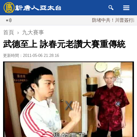
防堵中共！川普簽行政令 
首頁
›
九大賽事
武德至上 詠春元老讚大賽重傳統
更新時間：2011-05-06 21:28:16