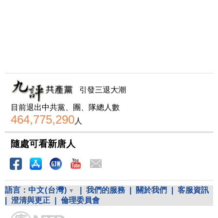
引發三退大潮
目前退出中共黨、團、隊總人數
464,775,290
人
隨處可看新唐人
語言：
中文(台灣)
|
我們的服務
|
關於我們
|
客服資訊
|
澄清與更正
|
倫理委員會