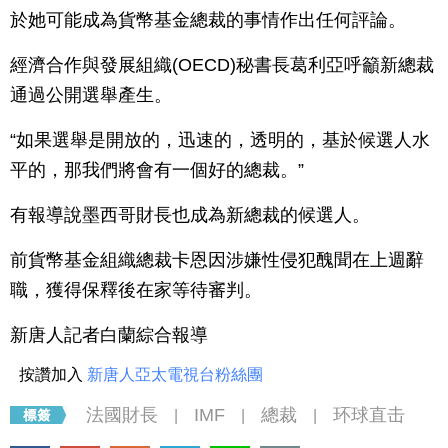
於她可能成為貨幣基金總裁的事情作出任何評論。
經濟合作與發展組織(OECD)秘書長葛利亞呼籲新總裁
通過公開選舉產生。
“如果選舉是開放的，迅速的，透明的，基於候選人水
平的，那我們將會有一個好的總裁。”
有報導說墨西哥財長也成為新總裁的候選人。
前貨幣基金組織總裁卡恩因涉嫌性侵犯醜聞在上週辭
職，獲得保釋後在家等待審判。
新唐人記者白蘭綜合報導
按讚加入
新唐人亞太電視台粉絲團
法國財長
IMF
總裁
环球直击
|
|
|