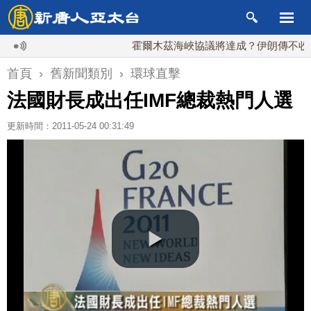
霍爾木茲海峽協議將達成？伊朗傳不收通行
首頁
›
舊新聞類別
›
環球直擊
法國財長成出任IMF總裁熱門人選
更新時間：2011-05-24 00:31:49