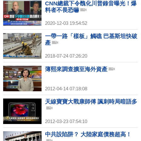
CNN總裁下令醜化川普錄音曝光！爆
料者不畏恐嚇
2020-12-03 19:54:52
一帶一路「樣板」觸礁 巴基斯坦快破
產
2018-07-24 07:26:20
薄熙來調查擴至海外資產
2012-04-14 07:18:08
天線寶寶大戰康師傅 諷刺時局暗語多
2012-03-23 07:54:10
中共設陷阱？ 大陸家庭債務超高！