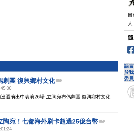
目
人
隨
語言
於我
委員
偶劇團 復興鄉村文化
:45:00
的巡迴演出中表演26場 ,立陶宛布偶劇團 復興鄉村文化
立陶宛！七都海外刷卡超過25億台幣
:01:24