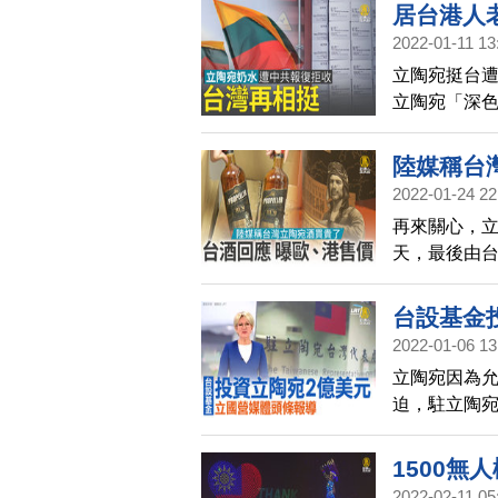
居台港人
2022-01-11 13
立陶宛挺台
立陶宛「深色
貨櫃奶水遭
協助之下，
陸媒稱台
運送來台，
2022-01-24 22
再來關心，立
天，最後由台
媒卻報導，
應，從運費
台設基金
洲與香港等
2022-01-06 13
多。
立陶宛因為
迫，駐立陶宛
的「中東歐
視台也以頭
1500無
2022-02-11 05