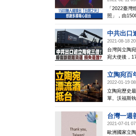
台
「2022臺
照」，由15
音樂，排出
捐贈台灣疫
中共出口
2021-08-18 20
台灣與立陶宛
宛大使後，1
戶，受雙邊關
運。中鐵集
立陶宛百
過，波羅的
2022-01-19 08
立陶宛歷史
單。沃福斯執
場，第一年試
升，成長23
台灣一週
陶宛「力挺
2021-07-01 07
行長向台灣
歐洲國家立陶
多，「何不更