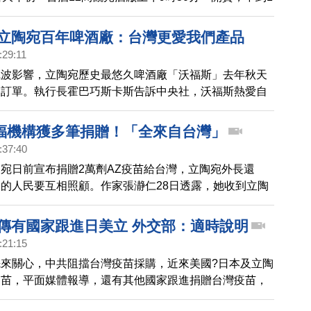
。台酒董事長丁彥哲表示，為了讓更多人擁有，現場每人
 立陶宛百年啤酒廠：台灣更愛我們產品
:29:11
風波影響，立陶宛歷史最悠久啤酒廠「沃福斯」去年秋天
國訂單。執行長霍巴巧斯卡斯告訴中央社，沃福斯熱愛自
費者，但「愛必須是互相的」；若來自台灣的愛更多，
入於此」？
福機構獲多筆捐贈！「全來自台灣」
:37:40
宛日前宣布捐贈2萬劑AZ疫苗給台灣，立陶宛外長還
的人民要互相照顧。作家張瀞仁28日透露，她收到立陶
中心來信，對方表示，一下收到87筆捐款，本來以為是
的捐款同時到來，仔細一看才發現，「全部都來自台
.傳有國家跟進日美立 外交部：適時說明
人附上訊息「來自台灣的愛」、「來自台灣的感謝」、
:21:15
陶宛」，讓她相當震驚，「而且捐款還在持續進來」！中
來關心，中共阻擋台灣疫苗採購，近來美國?日本及立陶
：「不知道怎麼表達我的感謝」。「希望我們國家的疫苗
疫苗，平面媒體報導，還有其他國家跟進捐贈台灣疫苗，
救下寶貴的生命，你們的捐款也會拯救立陶宛的生命」
有最新回應。