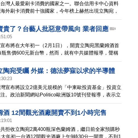
為台灣人最愛刷卡消費的國家之一。聯合信用卡中心資料
人海外刷卡消費前十強國家，今年榜上赫然出現立陶宛，
始至6月底為止，台灣七大城市民眾陸續在立陶宛刷卡超
筆、金額超過25.37億元，其中台北市民在立陶宛刷卡消費、
賣貴了？台藝人批惡意帶風向 業者回應
最多，新北、台中則分別刷卡消費6.65億元、3.62億元。高
:51:05
刷卡超過1.6億元，台南與新竹市民分別刷卡消費超過八
宣布將在大年初一（2月1日），開賣立陶宛黑蘭姆酒首
萬元。
，每瓶售價600元新台幣，然而，就有中共媒體報導，聲稱
酒在中國售價只有台灣的四分之一，不過藝人柯宇綸上網
使香港自由貿易半公升也要賣到約740元台幣。對此，
立陶宛受矚 外媒：德法夢寐以求的半導體
銷業者接受我們訪問時，也分享了他的看法。
:30:23
灣宣布將設立2億美元規模的「中東歐投資基金」投資立
。政治新聞網站Politico歐洲版10號刊登報導，表示立
議題上與中共攤牌，為立陶宛帶來歐洲大國夢寐以求的晶
資。
姆酒 12間觀光酒廠開賣不到1小時完售
:19:01
共拒收立陶宛2萬400瓶深色蘭姆酒，繼日前全家預購秒
日大年初一台酒12間觀光酒廠上午9時30分一開賣，不到1