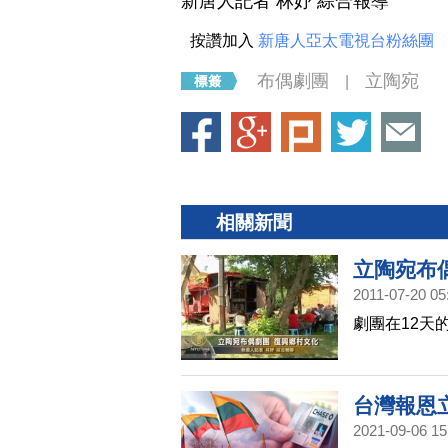
新唐人記者 林妤 綜合報導
按讚加入
新唐人亞太電視台粉絲團
布偶劇團
立陶宛
|
相關新聞
立陶宛布
2011-07-20 05
劇團在12天
台灣報恩
2021-09-06 15