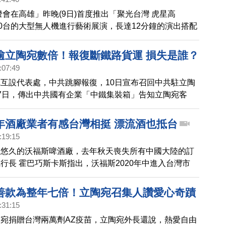
灣燈會在高雄」昨晚(9日)首度推出「聚光台灣 虎星高
00台的大型無人機進行藝術展演，長達12分鐘的演出搭配
多個台灣之光圖形，也感謝多個國家在台灣疫苗受阻時，
苗。
逾立陶宛數倍！報復斷鐵路貨運 損失是誰？
:07:49
互設代表處，中共跳腳報復，10日宣布召回中共駐立陶
7日，傳出中共國有企業「中鐵集裝箱」告知立陶宛客
係惡化影響，將中斷8月底及9月直達立陶宛的鐵路貨
裝箱官網在今天發布新聞稿說，運輸中斷是不實消息，不
年酒廠業者有感台灣相挺 漂流酒也抵台
海通訊社也表示，他們有取得相關信件。
:19:15
最悠久的沃福斯啤酒廠，去年秋天喪失所有中國大陸的訂
行長 霍巴巧斯卡斯指出，沃福斯2020年中進入台灣市
水溫，銷售量約8千公升，不過2021年就衝上18萬公
倍。而幾乎就在台灣消費者「買爆」沃福斯啤酒、感謝立
善款為整年七倍！立陶宛召集人讚愛心奇蹟
」台灣時，同樣的品牌在中國大陸被狂刷負評。沃福斯執
:31:15
媒體坦言，「愛必須是互相的」；如果來自台灣的愛更
宛捐贈台灣兩萬劑AZ疫苗，立陶宛外長還說，熱愛自由
投入於此呢」？而立陶宛MV公司運往中國約2萬瓶萊姆