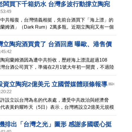
老闆買下千箱奶水 台灣多波行動撐立陶宛
:53:49
遭中共報復，台灣情義相挺，先前台酒買下「海上漂」的
蘭姆酒」（Dark Rum）2萬多瓶。近期立陶宛又有一個
中方拒收，漂流海上兩個多月，在台灣及立陶宛政府大力
由在台港人設立的食品科技公司接手，去年十二月底輾轉
灣立陶宛酒買貴了 台酒回應 曝歐、港售價
這批奶水也將調製成港式奶茶在台販售。
:45:42
陶宛蘭姆酒因為遭中共拒收，歷經海上漂流超過108
灣台酒公司買下，準備在2月1號大年初一開賣，不過陸
大陸賣的價格不到台灣的四分之一，對此，台酒公司回
到人工都是成本，還有酒稅跟營業稅等等，同時參考了歐
投資立陶宛2億美元 立國營媒體頭條報導
國家地區的價格，基本上台灣賣得便宜一些，但是差不
:20:22
允許設立以台灣為名的代表處，遭受中共政治與經濟脅
代表黃鈞耀昨天（5日）表示，台灣將設立2億美元規模
投資基金」，投資雙方戰略意義產業。立陶宛國家廣播電
條新聞報導關注。
人機排出「台灣之光」圖形 感謝多國暖心挺
:41:40