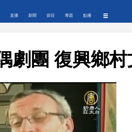
直播
新聞
節目
專題
點播
偶劇團 復興鄉村