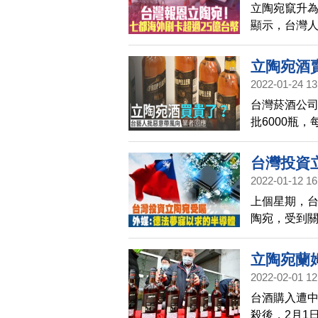
立陶宛竄升
顯示，台灣
從2月下旬開
過11.2萬
立陶宛酒
10.45億元
2022-01-24 13
雄、桃園也都
台灣菸酒公司
千萬與五千
批6000瓶
同款的蘭姆
求證，發現即
台灣投資
台灣代理經
2022-01-12 16
上個星期，台
陶宛，受到關注
陶宛在台灣
片製造業投
立陶宛蘭
2022-02-01 12
台酒購入遭中
殺後，2月1