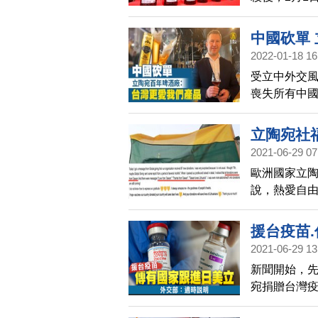
小時就完售
限購1瓶。
中國砍單
2022-01-18 16
受立中外交
喪失所有中
家產品和消
「何不更投
立陶宛社
2021-06-29 07
歐洲國家立陶
說，熱愛自由
宛高風險懷孕
過去幾個月
援台疫苗
灣」，還有
2021-06-29 13
「台灣愛立
新聞開始，先
心人員寫到
宛捐贈台灣
能協助您們
外交部今早