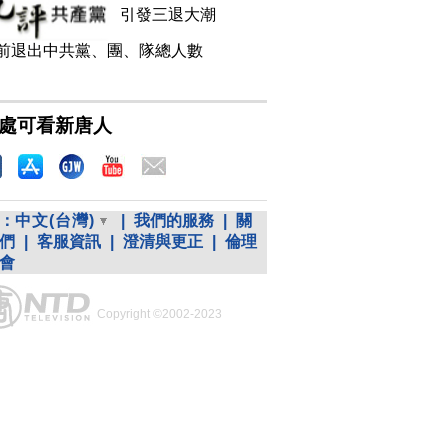
引發三退大潮
前退出中共黨、團、隊總人數
處可看新唐人
：
中文(台灣)
|
我們的服務
|
關
們
|
客服資訊
|
澄清與更正
|
倫理
會
Copyright ©2002-2023