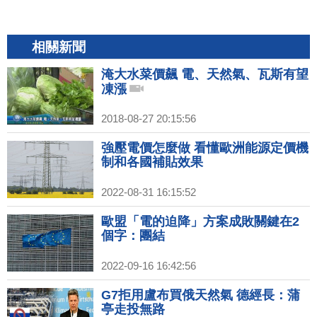
相關新聞
淹大水菜價飆 電、天然氣、瓦斯有望
凍漲
2018-08-27 20:15:56
強壓電價怎麼做 看懂歐洲能源定價機
制和各國補貼效果
2022-08-31 16:15:52
歐盟「電的迫降」方案成敗關鍵在2
個字：團結
2022-09-16 16:42:56
G7拒用盧布買俄天然氣 德經長：蒲
亭走投無路