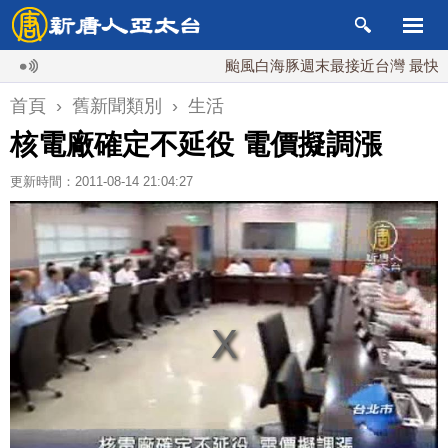
颱風白海豚週末最接近台灣 最快9日
首頁
›
舊新聞類別
›
生活
核電廠確定不延役 電價擬調漲
更新時間：2011-08-14 21:04:27