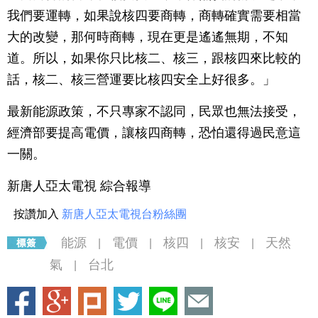
我們要運轉，如果說核四要商轉，商轉確實需要相當
大的改變，那何時商轉，現在更是遙遙無期，不知
道。所以，如果你只比核二、核三，跟核四來比較的
話，核二、核三營運要比核四安全上好很多。」
最新能源政策，不只專家不認同，民眾也無法接受，
經濟部要提高電價，讓核四商轉，恐怕還得過民意這
一關。
新唐人亞太電視 綜合報導
按讚加入
新唐人亞太電視台粉絲團
能源
電價
核四
核安
天然
|
|
|
|
氣
台北
|