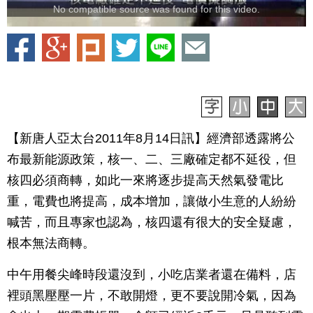
No compatible source was found for this video.
【新唐人亞太台2011年8月14日訊】經濟部透露將公
布最新能源政策，核一、二、三廠確定都不延役，但
核四必須商轉，如此一來將逐步提高天然氣發電比
重，電費也將提高，成本增加，讓做小生意的人紛紛
喊苦，而且專家也認為，核四還有很大的安全疑慮，
根本無法商轉。
中午用餐尖峰時段還沒到，小吃店業者還在備料，店
裡頭黑壓壓一片，不敢開燈，更不要說開冷氣，因為