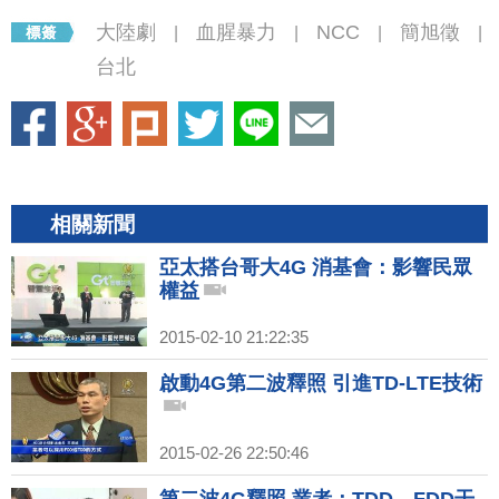
大陸劇
血腥暴力
NCC
簡旭徵
|
|
|
|
台北
相關新聞
亞太搭台哥大4G 消基會：影響民眾
權益
2015-02-10 21:22:35
啟動4G第二波釋照 引進TD-LTE技術
2015-02-26 22:50:46