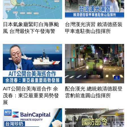
日本氣象廳緊盯白海豚颱
台灣漢光演習 賴清德搭裝
風 台灣最快下午發海警
甲車進駐衡山指揮所
AIT公開台美海巡合作 余
配合漢光 總統賴清德親登
茂春：東亞最重要局勢發
雲豹前進圓山指揮所
展