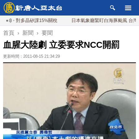
 對多晶矽課15%關稅
日本氣象廳緊盯白海豚颱風 台灣最快下
首頁
›
新聞
›
要聞
血腥大陸劇 立委要求NCC開罰
更新時間：2011-08-15 21:34:29