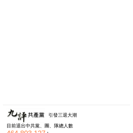
引發三退大潮
目前退出中共黨、團、隊總人數