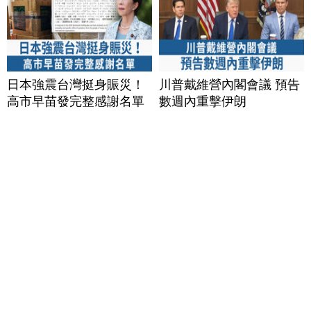
日本強震台灣挺身賑災！
川普戴維營內閣會議 預告
高市早苗發完整感謝名單
數週內重擊伊朗