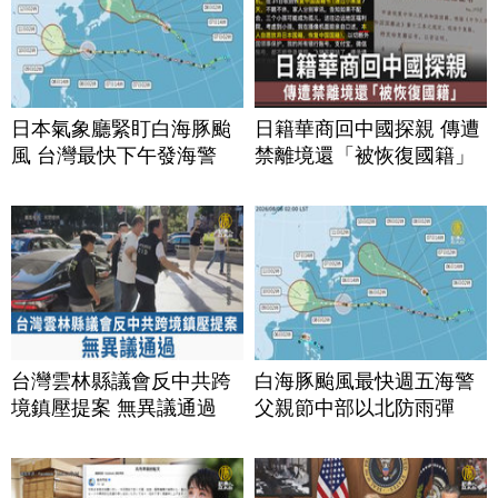
日本氣象廳緊盯白海豚颱
日籍華商回中國探親 傳遭
風 台灣最快下午發海警
禁離境還「被恢復國籍」
台灣雲林縣議會反中共跨
白海豚颱風最快週五海警
境鎮壓提案 無異議通過
父親節中部以北防雨彈