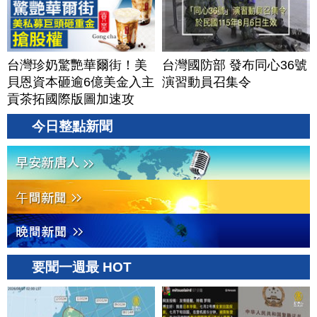
台灣珍奶驚艷華爾街！美
台灣國防部 發布同心36號
貝恩資本砸逾6億美金入主
演習動員召集令
貢茶拓國際版圖加速攻
美？｜#財經新聞｜
今日整點新聞
20260806(四)
要聞一週最 HOT