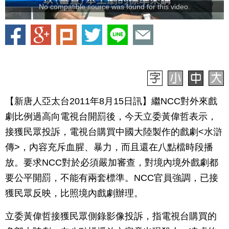
No compatible source was found for this video.
【新唐人亞太台2011年8月15日訊】繼NCC對外來戲
劇比例過高向電視台開罰後，今天立委黃偉哲表示，
接獲民眾投訴，電視台購買中國大陸製作的戲劇<水滸
傳>，內容充斥血腥、暴力，而且還在八點檔時段播
放。要求NCC對於必須嚴加審查，對境內境外戲劇都
要公平開罰，不能有兩套標準。NCC官員強調，已接
獲民眾反映，比照境內戲劇辦理。
立委黃偉哲接獲民眾側錄影像投訴，指電視台購買的