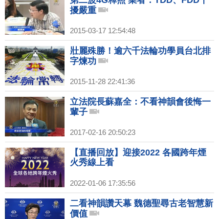
第二波4G釋照 業者：TDD、FDD干
擾嚴重
2015-03-17 12:54:48
壯麗殊勝！逾六千法輪功學員台北排
字煉功
2015-11-28 22:41:36
立法院長蘇嘉全：不看神韻會後悔一
輩子
2017-02-16 20:50:23
【直播回放】迎接2022 各國跨年煙
火秀線上看
2022-01-06 17:35:56
二看神韻讚天幕 魏德聖尋古老智慧新
價值