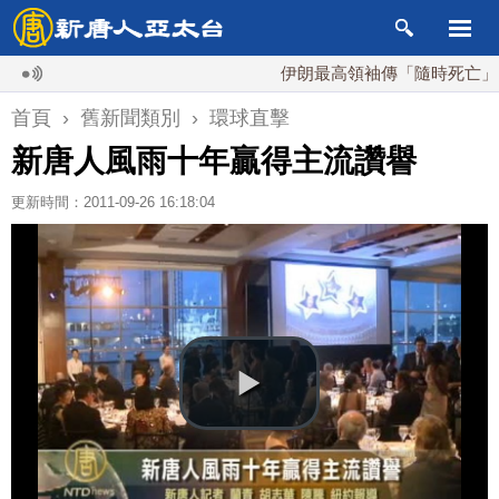
伊朗最高領袖傳「隨時死亡」 國安
首頁
›
舊新聞類別
›
環球直擊
新唐人風雨十年贏得主流讚譽
更新時間：2011-09-26 16:18:04