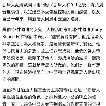
新唐人副總裁周世雨回顧了新唐人在911之後，為弘揚
普世價值，決定建立不受強權控制的自由媒體，以及
自己十年來，與新唐人同風雨走過的道路。
羅伯特•甘迺迪的女兒、人權活動家凱瑞•甘迺迪(Kerry
Kennedy)在講話中表示：“儘管資源有限，但是這些人
非常堅定，為人權抗爭。是這些個體帶來了變化。他
們心懷自由的夢想，並且使夢想成真。他們的努力帶
來波浪效應，鼓勵了其他人，形成洶湧的波濤，衝跨
專政的高牆。這就是新唐人所做的。他們是一群堅定
的人，現在通過衛星向全中國和世界幾百萬人播出獨
立的新聞。”
羅伯特•甘迺迪人權基金會主席凱瑞•甘迺迪：“新唐人
電視擔當重要的角色，是能夠進入中國的獨立的聲
音。否則，很多中國人看不到獨立於政府宣傳的電視