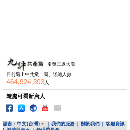
引發三退大潮
目前退出中共黨、團、隊總人數
464,924,393
人
隨處可看新唐人
語言：
中文(台灣)
|
我們的服務
|
關於我們
|
客服資訊
|
澄清與更正
|
倫理委員會