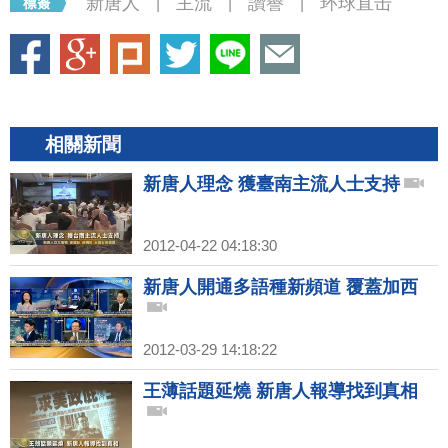
新唐人
主流
讚譽
环球直击
|
|
|
相關新聞
新唐人理念 獲臺南主流人士支持
2012-04-22 04:18:30
新唐人開通多語種新頻道 覆蓋加西
2012-03-29 14:18:22
王薄話題延燒 新唐人報導找到真相