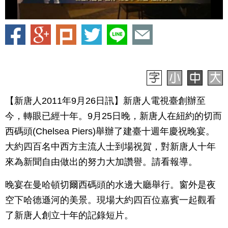
【新唐人2011年9月26日訊】新唐人電視臺創辦至
今，轉眼已經十年。9月25日晚，新唐人在紐約的切而
西碼頭(Chelsea Piers)舉辦了建臺十週年慶祝晚宴。
大約四百名中西方主流人士到場祝賀，對新唐人十年
來為新聞自由做出的努力大加讚譽。請看報導。
晚宴在曼哈頓切爾西碼頭的水邊大廳舉行。窗外是夜
空下哈德遜河的美景。現場大約四百位嘉賓一起觀看
了新唐人創立十年的記錄短片。