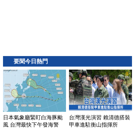
要聞今日熱門
日本氣象廳緊盯白海豚颱
台灣漢光演習 賴清德搭裝
風 台灣最快下午發海警
甲車進駐衡山指揮所