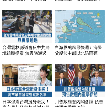
台灣雲林縣議會反中共跨
白海豚颱風最快週五海警
境鎮壓提案 無異議通過
父親節中部以北防雨彈
日本強震台灣挺身賑災！
川普戴維營內閣會議 預告