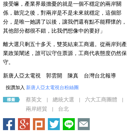
接受嘛，產業界最擔憂的就是一個不穩定的兩岸關
係，聽完之後，對兩岸是不是未來就穩定，這個部
分，是唯一她講了以後，讓我們還有點不能釋懷的，
其他部分都很不錯，比我們想像中的要好」
離大選只剩五十多天，雙英結束工商週。從兩岸到產
業政策闡述，誰可以守住票源，工商代表態度仍然保
守。
新唐人亞太電視 郭雲開 陳真 台灣台北報導
按讚加入
新唐人亞太電視台粉絲團
蔡英文
總統大選
六大工商團體
|
|
|
兩岸經貿
台北
|