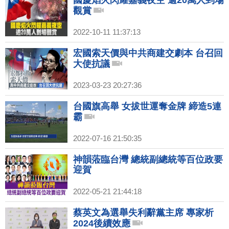
國慶焰火閃耀嘉義夜空 逾20萬人到場
觀賞
2022-10-11 11:37:13
宏國索天價與中共商建交劇本 台召回
大使抗議
2023-03-23 20:27:36
台國旗高舉 女拔世運奪金牌 締造5連
霸
2022-07-16 21:50:35
神韻蒞臨台灣 總統副總統等百位政要
迎賀
2022-05-21 21:44:18
蔡英文為選舉失利辭黨主席 專家析
2024後續效應