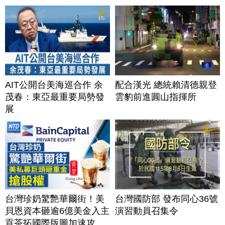
AIT公開台美海巡合作 余
配合漢光 總統賴清德親登
茂春：東亞最重要局勢發
雲豹前進圓山指揮所
展
台灣珍奶驚艷華爾街！美
台灣國防部 發布同心36號
貝恩資本砸逾6億美金入主
演習動員召集令
貢茶拓國際版圖加速攻