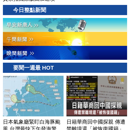
美？｜#財經新聞｜
今日整點新聞
20260806(四)
要聞一週最 HOT
日本氣象廳緊盯白海豚颱
日籍華商回中國探親 傳遭
風 台灣最快下午發海警
禁離境還「被恢復國籍」