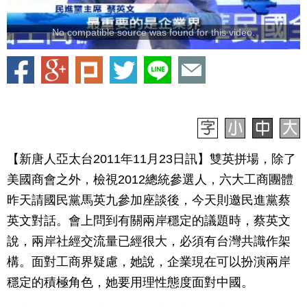
No compatible source was found for this video.
【新唐人亞太台2011年11月23日訊】雙英拼場，除了
美國商會之外，檢視2012總統參選人，六大工商團體
昨天請國民黨馬英九參加座談後，今天則邀民進黨蔡
英文對話。會上問到有關兩岸穩定的議題時，蔡英文
說，兩岸社經交流量已經很大，必須有台灣共識作架
構。面對工商界疑慮，她說，企業現在可以扮演兩岸
穩定的積極角色，她要用理性態度面對中國。